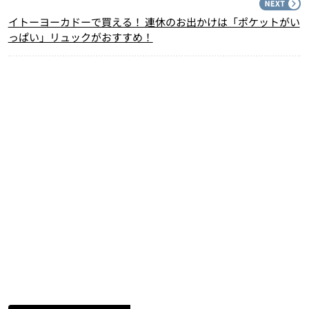
N
イトーヨーカドーで買える！ 連休のお出かけは「ポケットがい
っぱい」リュックがおすすめ！