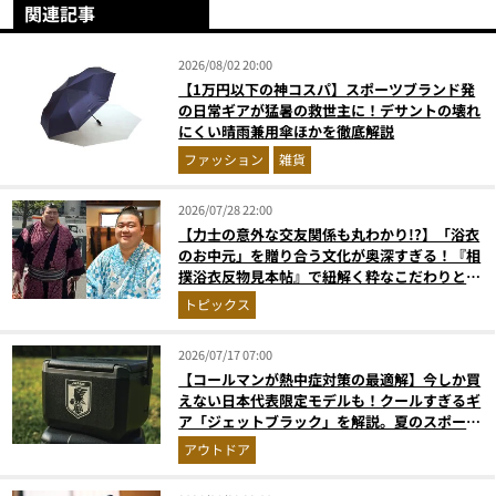
関連記事
2026/08/02 20:00
【1万円以下の神コスパ】スポーツブランド発
の日常ギアが猛暑の救世主に！デサントの壊れ
にくい晴雨兼用傘ほかを徹底解説
ファッション
雑貨
2026/07/28 22:00
【力士の意外な交友関係も丸わかり!?】「浴衣
のお中元」を贈り合う文化が奥深すぎる！『相
撲浴衣反物見本帖』で紐解く粋なこだわりとと
っておきの1着
トピックス
2026/07/17 07:00
【コールマンが熱中症対策の最適解】今しか買
えない日本代表限定モデルも！クールすぎるギ
ア「ジェットブラック」を解説。夏のスポーツ
応援＆レジャーの強い味方
アウトドア