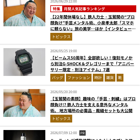
2026/06/29 22:00
特集
月間人気記事ランキング
【22年間休場なし】鉄人力士・玉鷲関の“プロ
顔負け”手芸メンタル術、小泉孝太郎「スマホ
に頼らない」旅の美学…ほか【インタビューの
人気記事ランキングベスト3】（2026年5月
トピックス
版）
2026/05/25 19:00
【ビームス50周年】全部欲しい！復刻モノか
ら別注G-SHOCK＆グレゴリーまで「アニバー
サリー限定・別注アイテム」7選
バッグ
ファッション
時計
雑貨
靴
2026/05/20 20:00
【玉鷲関の素顔】趣味の「手芸・刺繍」はプロ
顔負け!? 鉄人力士を支える意外なメンタル
術。 地方場所の必需品・裁縫セットも大公開
トピックス
2026/07/09 12:00
PR