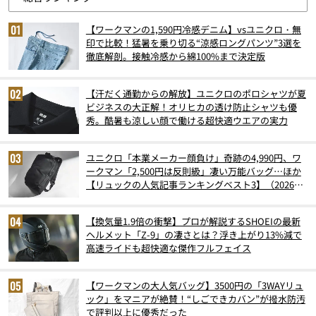
【ワークマンの1,590円冷感デニム】vsユニクロ・無
印で比較！猛暑を乗り切る“涼感ロングパンツ”3選を
徹底解剖。接触冷感から綿100%まで決定版
【汗だく通勤からの解放】ユニクロのポロシャツが夏
ビジネスの大正解！オリヒカの透け防止シャツも優
秀。酷暑も涼しい顔で働ける超快適ウエアの実力
ユニクロ「本業メーカー顔負け」奇跡の4,990円、ワ
ークマン「2,500円は反則級」凄い万能バッグ…ほか
【リュックの人気記事ランキングベスト3】（2026年
6月版）
【換気量1.9倍の衝撃】プロが解説するSHOEIの最新
ヘルメット「Z-9」の凄さとは？浮き上がり13%減で
高速ライドも超快適な傑作フルフェイス
【ワークマンの大人気バッグ】3500円の「3WAYリュ
ック」をマニアが絶賛！“しごできカバン”が撥水防汚
で評判以上に優秀だった