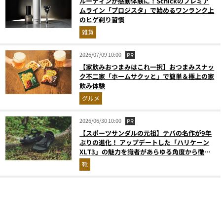
ルーティンが感動体験に！Schickのプレミア
ムライン「プロジスタ」で始めるワンランク上
のヒゲ剃り習慣
雑貨
2026/07/09 10:00
PR
【家飲みおつまみはこれ一択】おつまみスナッ
ク不二家「ホームサクッと」で簡単＆極上の家
飲み体験
グルメ
2026/06/30 10:00
PR
【スポーツサンダルの元祖】テバの名作が9年
ぶりの進化！ アップデートした「ハリケーン
XLT3」の魅力を識者があらゆる角度から徹底
解説！
靴