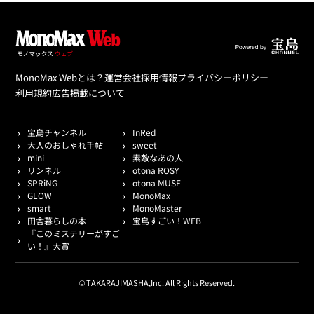
MonoMax Webとは？
運営会社
採用情報
プライバシーポリシー
利用規約
広告掲載について
宝島チャンネル
InRed
大人のおしゃれ手帖
sweet
mini
素敵なあの人
リンネル
otona ROSY
SPRiNG
otona MUSE
GLOW
MonoMax
smart
MonoMaster
田舎暮らしの本
宝島すごい！WEB
『このミステリーがすご
い！』大賞
© TAKARAJIMASHA,Inc. All Rights Reserved.