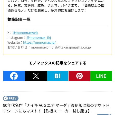
カバン、財布、腕時計、アパレルなどのファッションアイテムか
ら、家電、文房具、雑貨、クルマ、バイクまで、「価格以上の価
値あるモノ」だけを厳選し、多角的にお届けします！
執筆記事一覧
X：
@monomaxweb
Instagram：
@monomax_tkj
Website：
https://monomax.jp/
お問い合わせ：monomaxofficial@takarajimasha.co.jp
モノマックスの記事をシェアする
LINE
P
90年代名作「ナイキ ACG エア マーダ」復刻版は秋のアウトド
アシーンにもマスト！【鉄板スニーカー試し履き】