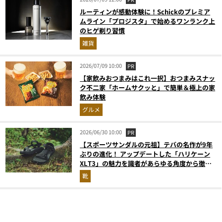
ルーティンが感動体験に！Schickのプレミア
ムライン「プロジスタ」で始めるワンランク上
のヒゲ剃り習慣
雑貨
2026/07/09 10:00
PR
【家飲みおつまみはこれ一択】おつまみスナッ
ク不二家「ホームサクッと」で簡単＆極上の家
飲み体験
グルメ
2026/06/30 10:00
PR
【スポーツサンダルの元祖】テバの名作が9年
ぶりの進化！ アップデートした「ハリケーン
XLT3」の魅力を識者があらゆる角度から徹底
解説！
靴