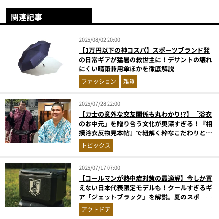
関連記事
2026/08/02 20:00
【1万円以下の神コスパ】スポーツブランド発
の日常ギアが猛暑の救世主に！デサントの壊れ
にくい晴雨兼用傘ほかを徹底解説
ファッション
雑貨
2026/07/28 22:00
【力士の意外な交友関係も丸わかり!?】「浴衣
のお中元」を贈り合う文化が奥深すぎる！『相
撲浴衣反物見本帖』で紐解く粋なこだわりとと
っておきの1着
トピックス
2026/07/17 07:00
【コールマンが熱中症対策の最適解】今しか買
えない日本代表限定モデルも！クールすぎるギ
ア「ジェットブラック」を解説。夏のスポーツ
応援＆レジャーの強い味方
アウトドア