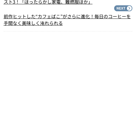
スト3！「ほったらかし家電、難燃服ほか」
N
前作ヒットした“カフェばこ”がさらに進化！毎日のコーヒーを
手間なく美味しく淹れられる