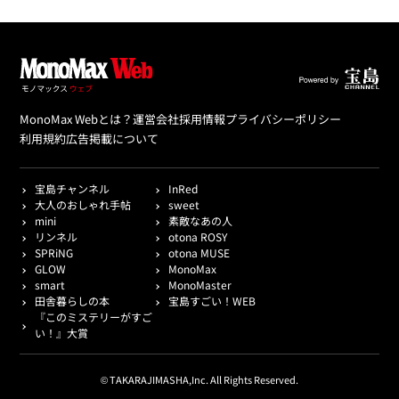
MonoMax Webとは？
運営会社
採用情報
プライバシーポリシー
利用規約
広告掲載について
宝島チャンネル
InRed
大人のおしゃれ手帖
sweet
mini
素敵なあの人
リンネル
otona ROSY
SPRiNG
otona MUSE
GLOW
MonoMax
smart
MonoMaster
田舎暮らしの本
宝島すごい！WEB
『このミステリーがすご
い！』大賞
© TAKARAJIMASHA,Inc. All Rights Reserved.