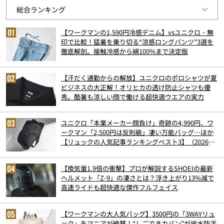
【ワークマンの1,590円冷感デニム】vsユニクロ・無
印で比較！猛暑を乗り切る“涼感ロングパンツ”3選を
徹底解剖。接触冷感から綿100%まで決定版
【汗だく通勤からの解放】ユニクロのポロシャツが夏
ビジネスの大正解！オリヒカの透け防止シャツも優
秀。酷暑も涼しい顔で働ける超快適ウエアの実力
ユニクロ「本業メーカー顔負け」奇跡の4,990円、ワ
ークマン「2,500円は反則級」凄い万能バッグ…ほか
【リュックの人気記事ランキングベスト3】（2026年
6月版）
【換気量1.9倍の衝撃】プロが解説するSHOEIの最新
ヘルメット「Z-9」の凄さとは？浮き上がり13%減で
高速ライドも超快適な傑作フルフェイス
【ワークマンの大人気バッグ】3500円の「3WAYリュ
ック」をマニアが絶賛！“しごできカバン”が撥水防汚