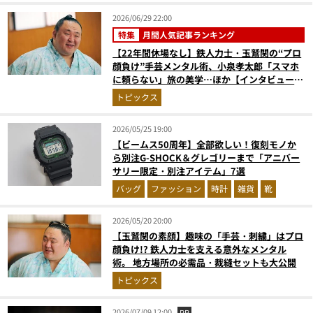
2026/06/29 22:00
特集
月間人気記事ランキング
【22年間休場なし】鉄人力士・玉鷲関の“プロ
顔負け”手芸メンタル術、小泉孝太郎「スマホ
に頼らない」旅の美学…ほか【インタビューの
人気記事ランキングベスト3】（2026年5月
トピックス
版）
2026/05/25 19:00
【ビームス50周年】全部欲しい！復刻モノか
ら別注G-SHOCK＆グレゴリーまで「アニバー
サリー限定・別注アイテム」7選
バッグ
ファッション
時計
雑貨
靴
2026/05/20 20:00
【玉鷲関の素顔】趣味の「手芸・刺繍」はプロ
顔負け!? 鉄人力士を支える意外なメンタル
術。 地方場所の必需品・裁縫セットも大公開
トピックス
2026/07/09 12:00
PR