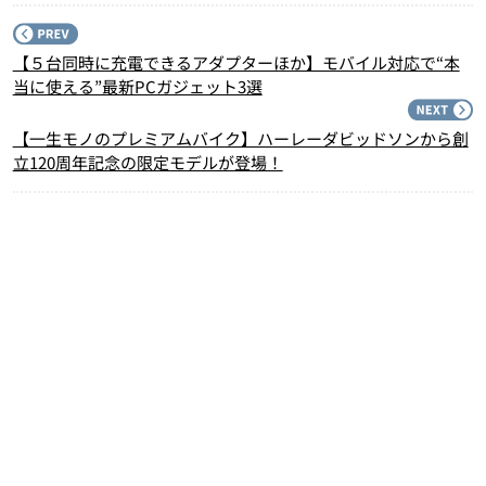
P
【５台同時に充電できるアダプターほか】モバイル対応で“本
当に使える”最新PCガジェット3選
N
【一生モノのプレミアムバイク】ハーレーダビッドソンから創
立120周年記念の限定モデルが登場！