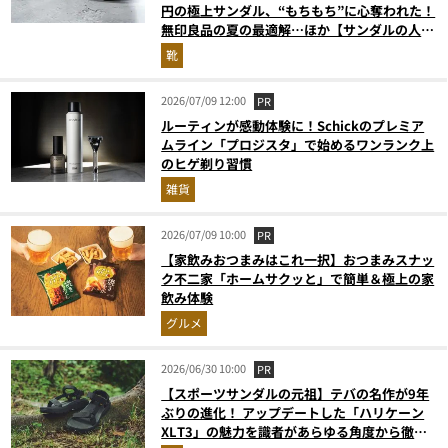
円の極上サンダル、“もちもち”に心奪われた！
無印良品の夏の最適解…ほか【サンダルの人気
記事ランキングベスト3】（2026年6月版）
靴
2026/07/09 12:00
PR
ルーティンが感動体験に！Schickのプレミア
ムライン「プロジスタ」で始めるワンランク上
のヒゲ剃り習慣
雑貨
2026/07/09 10:00
PR
【家飲みおつまみはこれ一択】おつまみスナッ
ク不二家「ホームサクッと」で簡単＆極上の家
飲み体験
グルメ
2026/06/30 10:00
PR
【スポーツサンダルの元祖】テバの名作が9年
ぶりの進化！ アップデートした「ハリケーン
XLT3」の魅力を識者があらゆる角度から徹底