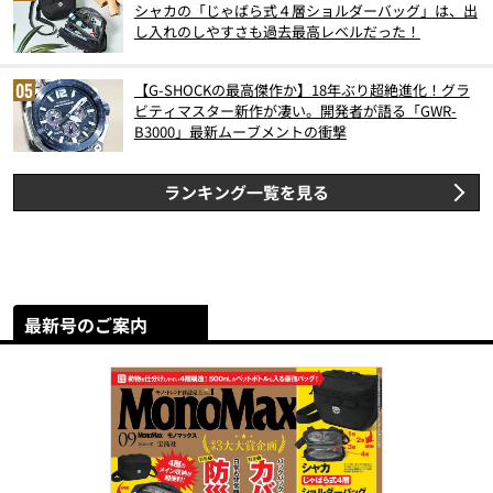
シャカの「じゃばら式４層ショルダーバッグ」は、出
し入れのしやすさも過去最高レベルだった！
【G-SHOCKの最高傑作か】18年ぶり超絶進化！グラ
ビティマスター新作が凄い。開発者が語る「GWR-
B3000」最新ムーブメントの衝撃
ランキング一覧を見る
最新号のご案内