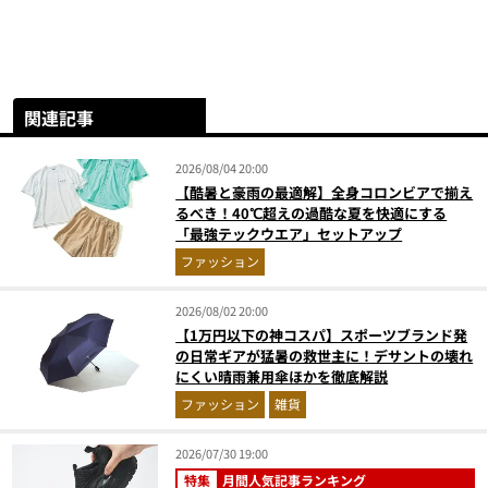
関連記事
2026/08/04 20:00
【酷暑と豪雨の最適解】全身コロンビアで揃え
るべき！40℃超えの過酷な夏を快適にする
「最強テックウエア」セットアップ
ファッション
2026/08/02 20:00
【1万円以下の神コスパ】スポーツブランド発
の日常ギアが猛暑の救世主に！デサントの壊れ
にくい晴雨兼用傘ほかを徹底解説
ファッション
雑貨
2026/07/30 19:00
特集
月間人気記事ランキング