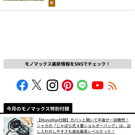
解説！
靴
モノマックス最新情報をSNSでチェック！
今月のモノマックス特別付録
【MonoMax付録】ガバッと開いて中身が一目瞭然！
シャカの「じゃばら式４層ショルダーバッグ」は、出
し入れのしやすさも過去最高レベルだった！