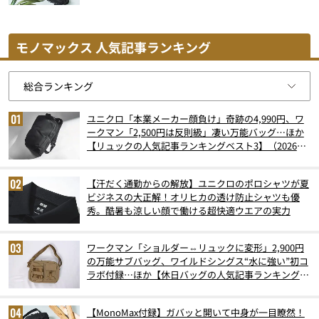
モノマックス 人気記事ランキング
ユニクロ「本業メーカー顔負け」奇跡の4,990円、ワ
ークマン「2,500円は反則級」凄い万能バッグ…ほか
【リュックの人気記事ランキングベスト3】（2026年
6月版）
【汗だく通勤からの解放】ユニクロのポロシャツが夏
ビジネスの大正解！オリヒカの透け防止シャツも優
秀。酷暑も涼しい顔で働ける超快適ウエアの実力
ワークマン「ショルダー⇔リュックに変形」2,900円
の万能サブバッグ、ワイルドシングス“水に強い”初コ
ラボ付録…ほか【休日バッグの人気記事ランキングベ
スト3】（2026年6月版）
【MonoMax付録】ガバッと開いて中身が一目瞭然！