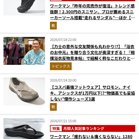
ワークマン「昨年の完売作が復活」トレンド感
抜群！2,300円のスニサン、プロが薦めるスニ
ーカーソール搭載“走れるサンダル”…ほか【夏
シューズの人気記事ランキングベスト3】
靴
（2026年6月版）
2026/07/28 22:00
【力士の意外な交友関係も丸わかり!?】「浴衣
のお中元」を贈り合う文化が奥深すぎる！『相
撲浴衣反物見本帖』で紐解く粋なこだわりとと
っておきの1着
トピックス
2026/07/24 20:00
【コスパ最強フットウェア】サロモン、ナイ
キ、アシックスが1万円以下!?“物価高でも妥協
しない”傑作シューズ3選
靴
2026/07/21 15:00
特集
月間人気記事ランキング
ワークマン「疲れない＆痛くならない」1280