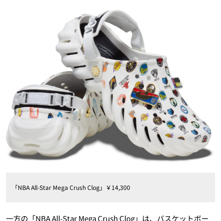
「NBA All-Star Mega Crush Clog」￥14,300
一方の「NBA All-Star Mega Crush Clog」は、バスケットボー