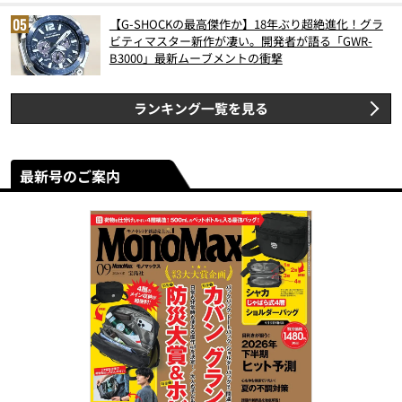
【G-SHOCKの最高傑作か】18年ぶり超絶進化！グラ
ビティマスター新作が凄い。開発者が語る「GWR-
B3000」最新ムーブメントの衝撃
ランキング一覧を見る
最新号のご案内