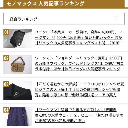
モノマックス 人気記事ランキング
ユニクロ「本業メーカー顔負け」奇跡の4,990円、ワ
ークマン「2,500円は反則級」凄い万能バッグ…ほか
【リュックの人気記事ランキングベスト3】（2026年
6月版）
ワークマン「ショルダー⇔リュックに変形」2,900円
の万能サブバッグ、ワイルドシングス“水に強い”初コ
ラボ付録…ほか【休日バッグの人気記事ランキングベ
スト3】（2026年6月版）
【汗だく通勤からの解放】ユニクロのポロシャツが夏
ビジネスの大正解！オリヒカの透け防止シャツも優
秀。酷暑も涼しい顔で働ける超快適ウエアの実力
【ワークマン】猛暑でも着る方が涼しい「表面温
度-10℃の氷撃ウェア」をレビュー！“腕だけ濡らすの
が正解”の気化冷却機能が凄い