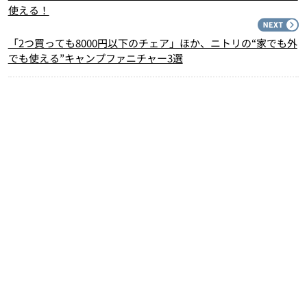
使える！
N
「2つ買っても8000円以下のチェア」ほか、ニトリの“家でも外
でも使える”キャンプファニチャー3選