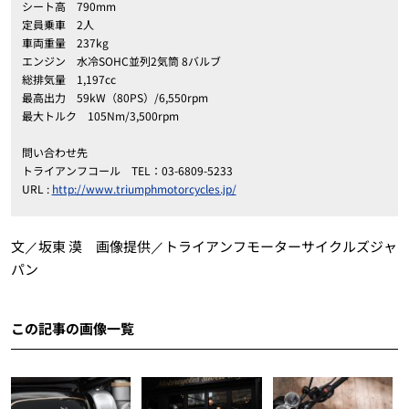
シート高 790mm
定員乗車 2人
車両重量 237kg
エンジン 水冷SOHC並列2気筒 8バルブ
総排気量 1,197cc
最高出力 59kW（80PS）/6,550rpm
最大トルク 105Nm/3,500rpm
問い合わせ先
トライアンフコール TEL：03-6809-5233
URL :
http://www.triumphmotorcycles.jp/
文／坂東 漠 画像提供／トライアンフモーターサイクルズジャ
パン
この記事の画像一覧