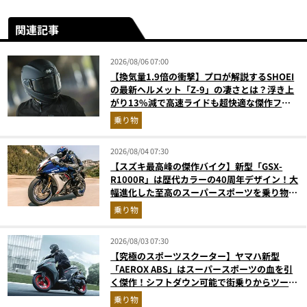
関連記事
2026/08/06 07:00
【換気量1.9倍の衝撃】プロが解説するSHOEI
の最新ヘルメット「Z-9」の凄さとは？浮き上
がり13%減で高速ライドも超快適な傑作フル
フェイス
乗り物
2026/08/04 07:30
【スズキ最高峰の傑作バイク】新型「GSX-
R1000R」は歴代カラーの40周年デザイン！大
幅進化した至高のスーパースポーツを乗り物ラ
イターが解説
乗り物
2026/08/03 07:30
【究極のスポーツスクーター】ヤマハ新型
「AEROX ABS」はスーパースポーツの血を引
く傑作！シフトダウン可能で街乗りからツーリ
ングまで最強
乗り物