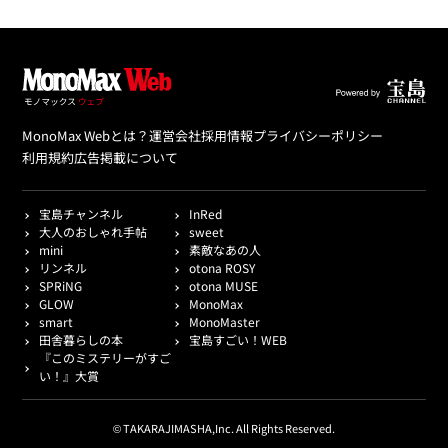
MonoMax Webとは？
運営会社
採用情報
プライバシーポリシー
利用規約
広告掲載について
宝島チャンネル
InRed
大人のおしゃれ手帖
sweet
mini
素敵なあの人
リンネル
otona ROSY
SPRiNG
otona MUSE
GLOW
MonoMax
smart
MonoMaster
田舎暮らしの本
宝島すごい！WEB
『このミステリーがすご
い！』大賞
© TAKARAJIMASHA,Inc. All Rights Reserved.