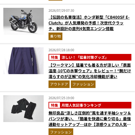
2026/07/29 07:30
【伝説の名車復活】ホンダ新型「CB400SF E-
Clutch」が人気爆発の予感！次世代クラッ
チ、新設計の直列4気筒エンジン搭載
乗り物
2026/07/28 18:00
特集
涼しい！「猛暑対策グッズ」
【ワークマン】猛暑でも着る方が涼しい「表面
温度-10℃の氷撃ウェア」をレビュー！“腕だけ
濡らすのが正解”の気化冷却機能が凄い
アウトドア
ファッション
2026/07/25 19:00
特集
月間人気記事ランキング
無印良品“涼しさ圧倒的”風を通す半袖シャツ＆
パンツが凄い、「酷暑を快適に乗り切る」最強
通勤セットアップ…ほか【涼感ウェアの人気記
事ランキングベスト3】（2026年6月版）
ファッション