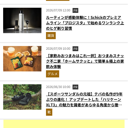
2026/07/09 12:00
PR
ルーティンが感動体験に！Schickのプレミア
ムライン「プロジスタ」で始めるワンランク上
のヒゲ剃り習慣
雑貨
2026/07/09 10:00
PR
【家飲みおつまみはこれ一択】おつまみスナッ
ク不二家「ホームサクッと」で簡単＆極上の家
飲み体験
グルメ
2026/06/30 10:00
PR
【スポーツサンダルの元祖】テバの名作が9年
ぶりの進化！ アップデートした「ハリケーン
XLT3」の魅力を識者があらゆる角度から徹底
解説！
靴