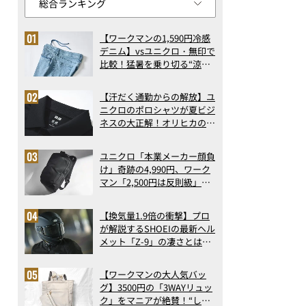
【ワークマンの1,590円冷感
デニム】vsユニクロ・無印で
比較！猛暑を乗り切る“涼感
ロングパンツ”3選を徹底解
剖。接触冷感から綿100%ま
【汗だく通勤からの解放】ユ
で決定版
ニクロのポロシャツが夏ビジ
ネスの大正解！オリヒカの透
け防止シャツも優秀。酷暑も
涼しい顔で働ける超快適ウエ
ユニクロ「本業メーカー顔負
アの実力
け」奇跡の4,990円、ワーク
マン「2,500円は反則級」凄
い万能バッグ…ほか【リュッ
クの人気記事ランキングベス
【換気量1.9倍の衝撃】プロ
ト3】（2026年6月版）
が解説するSHOEIの最新ヘル
メット「Z-9」の凄さとは？
浮き上がり13%減で高速ライ
ドも超快適な傑作フルフェイ
【ワークマンの大人気バッ
ス
グ】3500円の「3WAYリュッ
ク」をマニアが絶賛！“しご