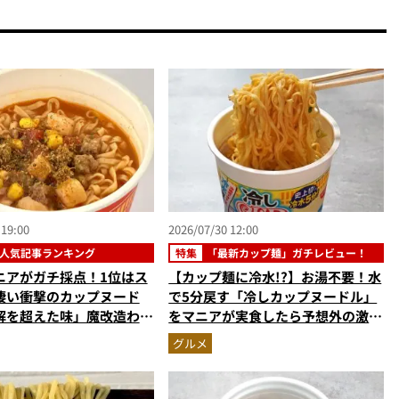
 19:00
2026/07/30 12:00
人気記事ランキング
特集
「最新カップ麺」ガチレビュー！
ニアがガチ採点！1位はス
【カップ麺に冷水!?】お湯不要！水
凄い衝撃のカップヌード
で5分戻す「冷しカップヌードル」
解を超えた味」魔改造わか
をマニアが実食したら予想外の激ウ
ン…ほか【カップ麺の人気
マ新体験だった
グルメ
ングベスト3】（2026年