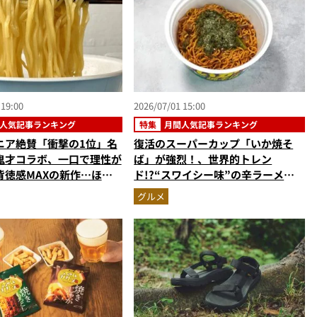
 19:00
2026/07/01 15:00
人気記事ランキング
特集
月間人気記事ランキング
ニア絶賛「衝撃の1位」名
復活のスーパーカップ「いか焼そ
鬼才コラボ、一口で理性が
ば」が強烈！、世界的トレン
背徳感MAXの新作…ほか
ド!?“スワイシー味”の辛ラーメ
麺の人気記事ランキングベ
ン…ほか【カップ焼きそばの人気記
グルメ
2026年5月版）
事ランキングベスト3】（2026年5
月版）