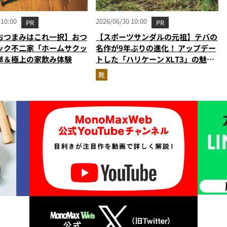
 10:00
2026/06/30 10:00
PR
PR
おつまみはこれ一択】おつ
【スポーツサンダルの元祖】テバの
ック不二家「ホームサクッ
名作が9年ぶりの進化！ アップデー
単＆極上の家飲み体験
トした「ハリケーン XLT3」の魅力
を識者があらゆる角度から徹底解
靴
説！