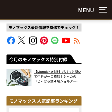
MENU
モノマックス最新情報をSNSでチェック！
今月のモノマックス特別付録
【MonoMax付録】ガバッと開い
て中身が一目瞭然！シャカの
「じゃばら式４層ショルダーバ
ッグ」は、出し入れのしやすさ
も過去最高レベルだった！
モノマックス 人気記事ランキング