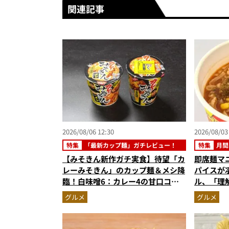
関連記事
2026/08/06 12:30
2026/08/03
特集
「最新カップ麺」ガチレビュー！
特集
月間
【みそきん新作ガチ実食】待望「カ
即席麺マ
レーみそきん」のカップ麺＆メシ降
パイスが
臨！白味噌6：カレー4の甘口コク
ル、「理
旨スープ＆ゴロッと大ぶりポテトに
めラーメ
グルメ
グルメ
歓喜
記事ランキ
6月版）