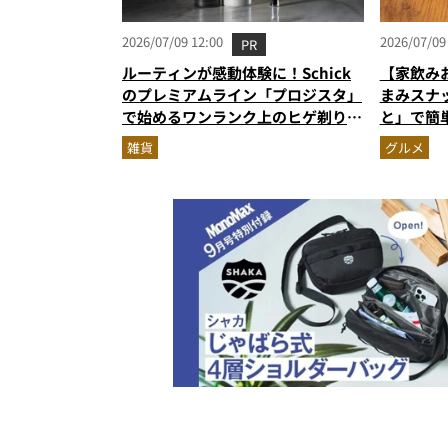
2026/07/09 12:00
2026/07/09
PR
ルーティンが感動体験に！Schick
【家飲み
のプレミアムライン「プロジスタ」
まみスナ
で始めるワンランク上のヒゲ剃り習
と」で簡
慣
雑貨
グルメ