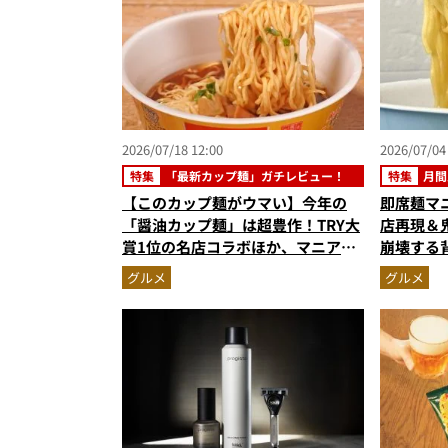
2026/07/18 12:00
2026/07/04
特集
「最新カップ麺」ガチレビュー！
特集
月間
【このカップ麺がウマい】今年の
即席麺マ
「醤油カップ麺」は超豊作！TRY大
店再現＆
賞1位の名店コラボほか、マニア激
崩壊する
推しの3杯を徹底レビュー
【カップ
グルメ
グルメ
スト3】（