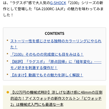
は、“ラグスポ”感で大人気の
G-SHOCK
「2100」シリーズの新
作として登場した「GA-2100RC-1AJF」の魅力を味わってみま
した！
CONTENTS
ストーリー性を感じさせる独特のカラーリングにやられ
た！
「2100」そのものの完成度にも目をみはる！
【総評】「ラグスポ」「原点回帰」に「経年変化」……
モノ好きを刺激する傑作だ！
【おまけ】動画でもその魅力を詳しく解説！
【U2万円の機械式時計】涼しげな透け感に48mmの圧倒
的迫力！アイスウォッチの新作スケルトン「ビウォッチ
2」は機械式入門にも最適な一本