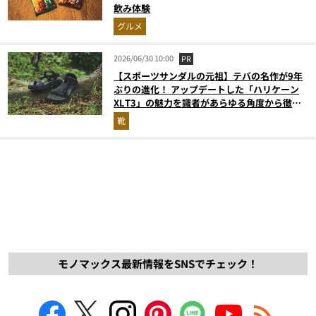
飲み体験
グルメ
2026/06/30 10:00
PR
【スポーツサンダルの元祖】テバの名作が9年
ぶりの進化！ アップデートした「ハリケーン
XLT3」の魅力を識者があらゆる角度から徹底
解説！
靴
モノマックス最新情報をSNSでチェック！