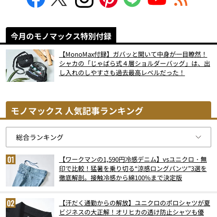
今月のモノマックス特別付録
【MonoMax付録】ガバッと開いて中身が一目瞭然！
シャカの「じゃばら式４層ショルダーバッグ」は、出
し入れのしやすさも過去最高レベルだった！
モノマックス 人気記事ランキング
【ワークマンの1,590円冷感デニム】vsユニクロ・無
印で比較！猛暑を乗り切る“涼感ロングパンツ”3選を
徹底解剖。接触冷感から綿100%まで決定版
【汗だく通勤からの解放】ユニクロのポロシャツが夏
ビジネスの大正解！オリヒカの透け防止シャツも優