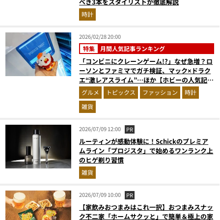
べき3本をスタイリストが徹底解説
時計
2026/02/28 20:00
特集
月間人気記事ランキング
「コンビニにクレーンゲーム!?」なぜ急増？ロ
ーソンとファミマでガチ検証、マック×ドラク
エ“激レアスライム”…ほか【ホビーの人気記事
ランキングベスト3】（2026年1月版）
グルメ
トピックス
ファッション
時計
雑貨
2026/07/09 12:00
PR
ルーティンが感動体験に！Schickのプレミア
ムライン「プロジスタ」で始めるワンランク上
のヒゲ剃り習慣
雑貨
2026/07/09 10:00
PR
【家飲みおつまみはこれ一択】おつまみスナッ
ク不二家「ホームサクッと」で簡単＆極上の家