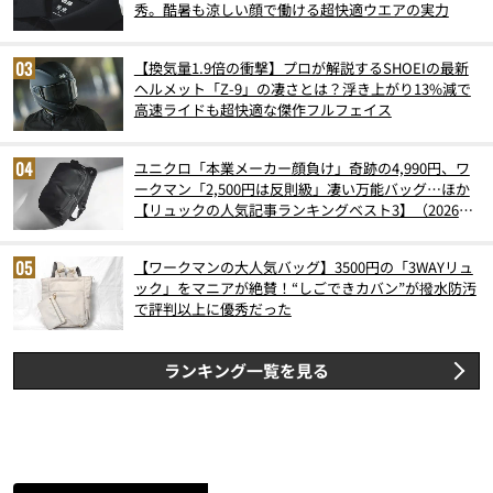
秀。酷暑も涼しい顔で働ける超快適ウエアの実力
【換気量1.9倍の衝撃】プロが解説するSHOEIの最新
ヘルメット「Z-9」の凄さとは？浮き上がり13%減で
高速ライドも超快適な傑作フルフェイス
ユニクロ「本業メーカー顔負け」奇跡の4,990円、ワ
ークマン「2,500円は反則級」凄い万能バッグ…ほか
【リュックの人気記事ランキングベスト3】（2026年
6月版）
【ワークマンの大人気バッグ】3500円の「3WAYリュ
ック」をマニアが絶賛！“しごできカバン”が撥水防汚
で評判以上に優秀だった
ランキング一覧を見る