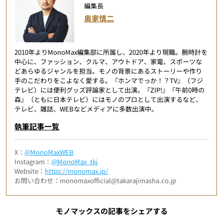
編集長
奥家慎二
2010年よりMonoMax編集部に所属し、2020年より現職。腕時計を
中心に、ファッション、クルマ、アウトドア、家電、スポーツな
どあらゆるジャンルを担当。モノの背景にあるストーリーや作り
手のこだわりをこよなく愛する。『ホンマでっか！？TV』（フジ
テレビ）には便利グッズ評論家として出演。『ZIP!』『午前0時の
森』（ともに日本テレビ）にはモノのプロとして出演するなど、
テレビ、雑誌、WEBなどメディアに多数出演中。
執筆記事一覧
X：
@MonoMaxWEB
Instagram：
@MonoMax_tkj
Website：
https://monomax.jp/
お問い合わせ：monomaxofficial@takarajimasha.co.jp
モノマックスの記事をシェアする