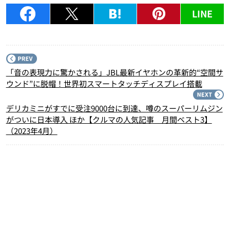
LINE
P
「音の表現力に驚かされる」JBL最新イヤホンの革新的“空間サ
ウンド”に脱帽！世界初スマートタッチディスプレイ搭載
N
デリカミニがすでに受注9000台に到達、噂のスーパーリムジン
がついに日本導入 ほか【クルマの人気記事 月間ベスト3】
（2023年4月）