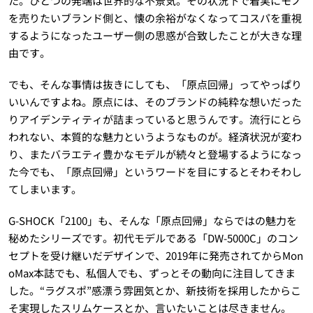
た。ひとつの発端は世界的な不景気。その状況下で着実にモノ
を売りたいブランド側と、懐の余裕がなくなってコスパを重視
するようになったユーザー側の思惑が合致したことが大きな理
由です。
でも、そんな事情は抜きにしても、「原点回帰」ってやっぱり
いいんですよね。原点には、そのブランドの純粋な想いだった
りアイデンティティが詰まっていると思うんです。流行にとら
われない、本質的な魅力というようなものが。経済状況が変わ
り、またバラエティ豊かなモデルが続々と登場するようになっ
た今でも、「原点回帰」というワードを目にするとそわそわし
てしまいます。
G-SHOCK「2100」も、そんな「原点回帰」ならではの魅力を
秘めたシリーズです。初代モデルである「DW-5000C」のコン
セプトを受け継いだデザインで、2019年に発売されてからMon
oMax本誌でも、私個人でも、ずっとその動向に注目してきま
した。“ラグスポ”感漂う雰囲気とか、新技術を採用したからこ
そ実現したスリムケースとか、言いたいことは尽きません。