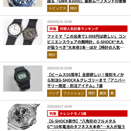
語る「GWR-B3000」最新ムーブメントの衝撃
トピックス
時計
2026/05/31 19:00
特集
月間人気記事ランキング
ファミマ「この出来で1,998円は欲しい」コン
ビニエンスウェアの腕時計、G-SHOCK“大人
が狙うべき”大本命3本…ほか【時計の人気記
事ランキングベスト3】（2026年4月版）
時計
2026/05/25 19:00
【ビームス50周年】全部欲しい！復刻モノか
ら別注G-SHOCK＆グレゴリーまで「アニバー
サリー限定・別注アイテム」7選
バッグ
ファッション
時計
雑貨
靴
2026/04/27 18:00
特集
トレンドモノ3選
【G-SHOCK新作】“八角形のフルメタル
G”“10年電池のタフネス大本命”…大人が狙う