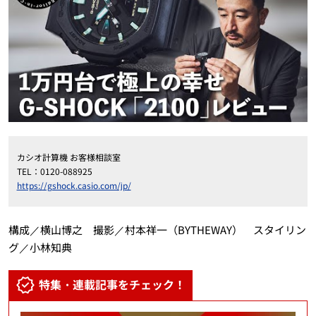
カシオ計算機 お客様相談室
TEL：0120-088925
https://gshock.casio.com/jp/
構成／横山博之 撮影／村本祥一（BYTHEWAY） スタイリン
グ／小林知典
特集・連載記事をチェック！