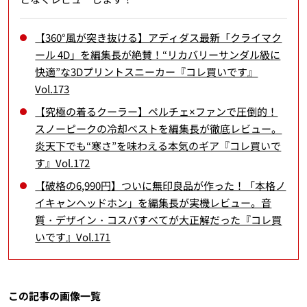
【360°風が突き抜ける】アディダス最新「クライマク
ール 4D」を編集長が絶賛！“リカバリーサンダル級に
快適”な3Dプリントスニーカー『コレ買いです』
Vol.173
【究極の着るクーラー】ペルチェ×ファンで圧倒的！
スノーピークの冷却ベストを編集長が徹底レビュー。
炎天下でも“寒さ”を味わえる本気のギア『コレ買いで
す』Vol.172
【破格の6,990円】ついに無印良品が作った！「本格ノ
イキャンヘッドホン」を編集長が実機レビュー。音
質・デザイン・コスパすべてが大正解だった『コレ買
いです』Vol.171
この記事の画像一覧