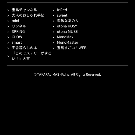
宝島チャンネル
InRed
大人のおしゃれ手帖
sweet
mini
素敵なあの人
リンネル
otona ROSY
SPRiNG
otona MUSE
GLOW
MonoMax
smart
MonoMaster
田舎暮らしの本
宝島すごい！WEB
『このミステリーがすご
い！』大賞
© TAKARAJIMASHA,Inc. All Rights Reserved.