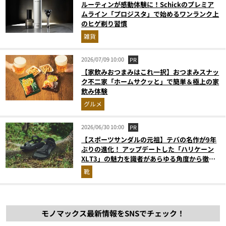
ルーティンが感動体験に！Schickのプレミア
ムライン「プロジスタ」で始めるワンランク上
のヒゲ剃り習慣
雑貨
2026/07/09 10:00
PR
【家飲みおつまみはこれ一択】おつまみスナッ
ク不二家「ホームサクッと」で簡単＆極上の家
飲み体験
グルメ
2026/06/30 10:00
PR
【スポーツサンダルの元祖】テバの名作が9年
ぶりの進化！ アップデートした「ハリケーン
XLT3」の魅力を識者があらゆる角度から徹底
解説！
靴
モノマックス最新情報をSNSでチェック！