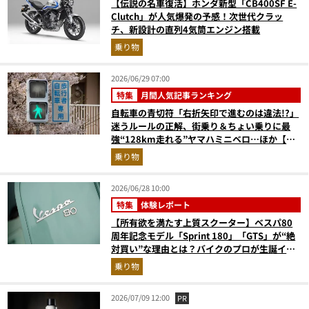
【伝説の名車復活】ホンダ新型「CB400SF E-
Clutch」が人気爆発の予感！次世代クラッ
チ、新設計の直列4気筒エンジン搭載
乗り物
2026/06/29 07:00
特集
月間人気記事ランキング
自転車の青切符「右折矢印で進むのは違法!?」
迷うルールの正解、街乗り＆ちょい乗りに最
強“128km走れる”ヤマハミニベロ…ほか【自
転車の人気記事ランキングベスト3】（2026年
乗り物
5月版）
2026/06/28 10:00
特集
体験レポート
【所有欲を満たす上質スクーター】ベスパ80
周年記念モデル「Sprint 180」「GTS」が“絶
対買い”な理由とは？バイクのプロが生誕イベ
ントから実車レビュー！
乗り物
2026/07/09 12:00
PR