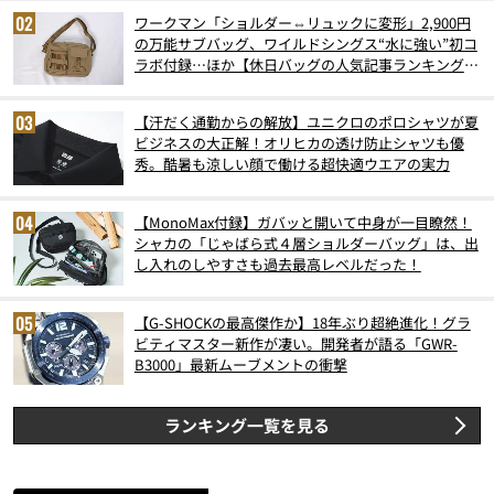
ワークマン「ショルダー⇔リュックに変形」2,900円
の万能サブバッグ、ワイルドシングス“水に強い”初コ
ラボ付録…ほか【休日バッグの人気記事ランキングベ
スト3】（2026年6月版）
【汗だく通勤からの解放】ユニクロのポロシャツが夏
ビジネスの大正解！オリヒカの透け防止シャツも優
秀。酷暑も涼しい顔で働ける超快適ウエアの実力
【MonoMax付録】ガバッと開いて中身が一目瞭然！
シャカの「じゃばら式４層ショルダーバッグ」は、出
し入れのしやすさも過去最高レベルだった！
【G-SHOCKの最高傑作か】18年ぶり超絶進化！グラ
ビティマスター新作が凄い。開発者が語る「GWR-
B3000」最新ムーブメントの衝撃
ランキング一覧を見る