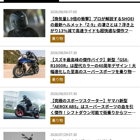
2026/08/06 07:00
【換気量1.9倍の衝撃】プロが解説するSHOEI
の最新ヘルメット「Z-9」の凄さとは？浮き上
がり13%減で高速ライドも超快適な傑作フル
フェイス
乗り物
2026/08/04 07:30
【スズキ最高峰の傑作バイク】新型「GSX-
R1000R」は歴代カラーの40周年デザイン！大
幅進化した至高のスーパースポーツを乗り物ラ
イターが解説
乗り物
2026/08/03 07:30
【究極のスポーツスクーター】ヤマハ新型
「AEROX ABS」はスーパースポーツの血を引
く傑作！シフトダウン可能で街乗りからツーリ
ングまで最強
乗り物
2026/07/29 07:30