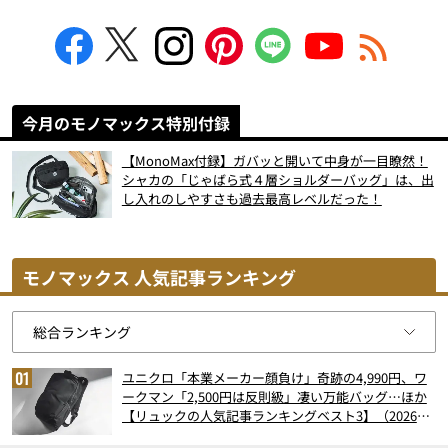
今月のモノマックス特別付録
【MonoMax付録】ガバッと開いて中身が一目瞭然！
シャカの「じゃばら式４層ショルダーバッグ」は、出
し入れのしやすさも過去最高レベルだった！
モノマックス 人気記事ランキング
ユニクロ「本業メーカー顔負け」奇跡の4,990円、ワ
ークマン「2,500円は反則級」凄い万能バッグ…ほか
【リュックの人気記事ランキングベスト3】（2026年
6月版）