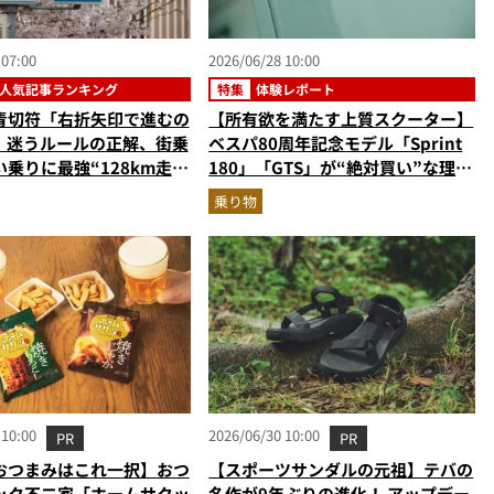
 07:00
2026/06/28 10:00
人気記事ランキング
特集
体験レポート
青切符「右折矢印で進むの
【所有欲を満たす上質スクーター】
?」迷うルールの正解、街乗
ベスパ80周年記念モデル「Sprint
乗りに最強“128km走れ
180」「GTS」が“絶対買い”な理由
ハミニベロ…ほか【自転車
とは？バイクのプロが生誕イベント
乗り物
事ランキングベスト3】
から実車レビュー！
年5月版）
 10:00
2026/06/30 10:00
PR
PR
おつまみはこれ一択】おつ
【スポーツサンダルの元祖】テバの
ック不二家「ホームサクッ
名作が9年ぶりの進化！ アップデー