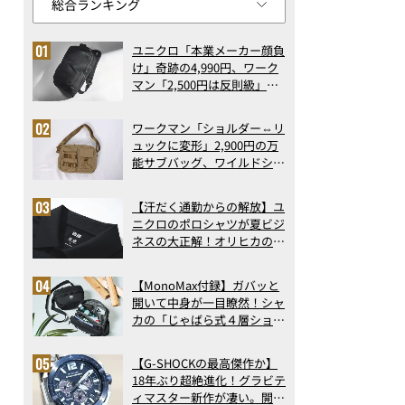
ユニクロ「本業メーカー顔負
け」奇跡の4,990円、ワーク
マン「2,500円は反則級」凄
い万能バッグ…ほか【リュッ
クの人気記事ランキングベス
ワークマン「ショルダー⇔リ
ト3】（2026年6月版）
ュックに変形」2,900円の万
能サブバッグ、ワイルドシン
グス“水に強い”初コラボ付
録…ほか【休日バッグの人気
【汗だく通勤からの解放】ユ
記事ランキングベスト3】
ニクロのポロシャツが夏ビジ
（2026年6月版）
ネスの大正解！オリヒカの透
け防止シャツも優秀。酷暑も
涼しい顔で働ける超快適ウエ
【MonoMax付録】ガバッと
アの実力
開いて中身が一目瞭然！シャ
カの「じゃばら式４層ショル
ダーバッグ」は、出し入れの
しやすさも過去最高レベルだ
【G-SHOCKの最高傑作か】
った！
18年ぶり超絶進化！グラビテ
ィマスター新作が凄い。開発