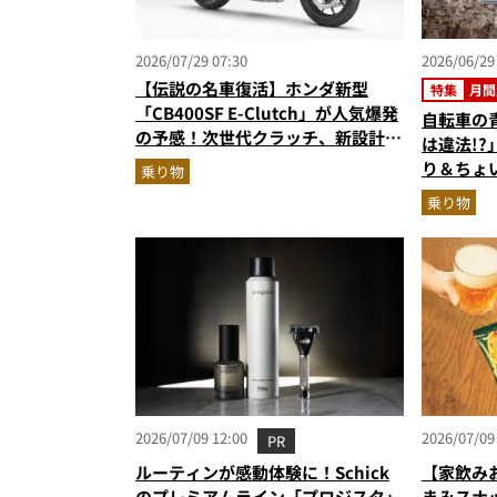
2026/07/29 07:30
2026/06/29
【伝説の名車復活】ホンダ新型
特集
月間
「CB400SF E-Clutch」が人気爆発
自転車の
の予感！次世代クラッチ、新設計の
は違法!
直列4気筒エンジン搭載
り＆ちょい
乗り物
る”ヤマ
乗り物
の人気記
（2026
2026/07/09 12:00
2026/07/09
PR
ルーティンが感動体験に！Schick
【家飲み
のプレミアムライン「プロジスタ」
まみスナ