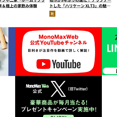
単＆極上の家飲み体験
トした「ハリケーン XLT3」の魅力
を識者があらゆる角度から徹底解
靴
説！