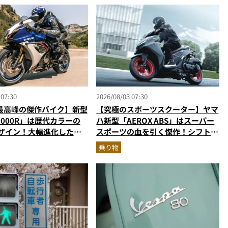
 07:30
2026/08/03 07:30
最高峰の傑作バイク】新型
【究極のスポーツスクーター】ヤマ
R1000R」は歴代カラーの
ハ新型「AEROX ABS」はスーパー
デザイン！大幅進化した至
スポーツの血を引く傑作！シフトダ
パースポーツを乗り物ライ
ウン可能で街乗りからツーリングま
乗り物
説
で最強