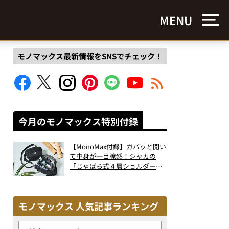
MENU
モノマックス最新情報をSNSでチェック！
今月のモノマックス特別付録
【MonoMax付録】ガバッと開い
て中身が一目瞭然！シャカの
「じゃばら式４層ショルダーバ
ッグ」は、出し入れのしやすさ
も過去最高レベルだった！
モノマックス 人気記事ランキング