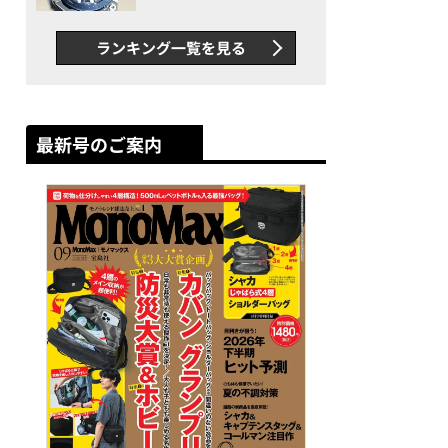
者が語る「GWR-B3000」最
新ムーブメントの衝撃
ランキング一覧を見る
最新号のご案内