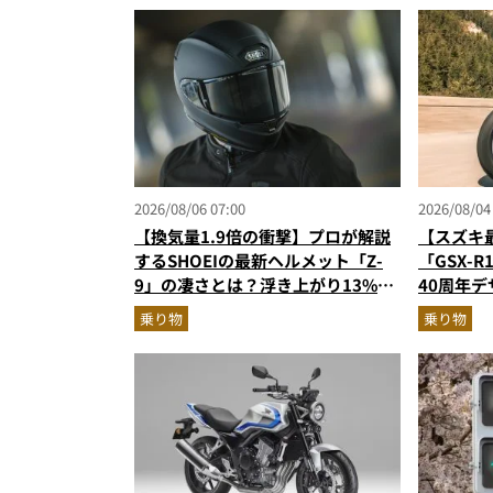
2026/08/06 07:00
2026/08/04
【換気量1.9倍の衝撃】プロが解説
【スズキ
するSHOEIの最新ヘルメット「Z-
「GSX-
9」の凄さとは？浮き上がり13%減
40周年
で高速ライドも超快適な傑作フルフ
高のスー
乗り物
乗り物
ェイス
ターが解