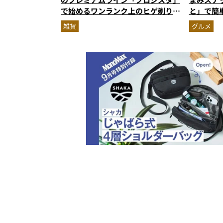
で始めるワンランク上のヒゲ剃り習
と」で簡
慣
雑貨
グルメ