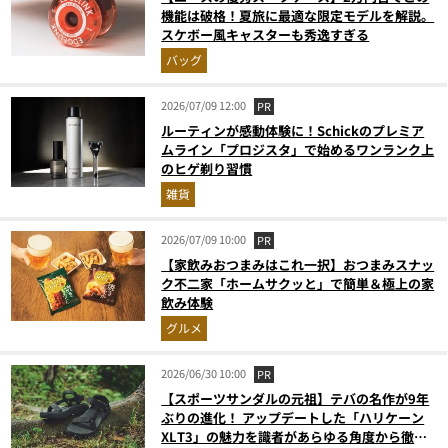
機能は破格！夏旅に最適な限定モデルを解説。
スケボー風キャスターも秀逸すぎる
バッグ
2026/07/09 12:00
PR
ルーティンが感動体験に！Schickのプレミア
ムライン「プロジスタ」で始めるワンランク上
のヒゲ剃り習慣
雑貨
2026/07/09 10:00
PR
【家飲みおつまみはこれ一択】おつまみスナッ
ク不二家「ホームサクッと」で簡単＆極上の家
飲み体験
グルメ
2026/06/30 10:00
PR
【スポーツサンダルの元祖】テバの名作が9年
ぶりの進化！ アップデートした「ハリケーン
XLT3」の魅力を識者があらゆる角度から徹底