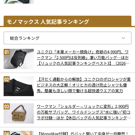
モノマックス 人気記事ランキング
ユニクロ「本業メーカー顔負け」奇跡の4,990円、ワ
ークマン「2,500円は反則級」凄い万能バッグ…ほか
【リュックの人気記事ランキングベスト3】（2026年
6月版）
【汗だく通勤からの解放】ユニクロのポロシャツが夏
ビジネスの大正解！オリヒカの透け防止シャツも優
秀。酷暑も涼しい顔で働ける超快適ウエアの実力
ワークマン「ショルダー⇔リュックに変形」2,900円
の万能サブバッグ、ワイルドシングス“水に強い”初コ
ラボ付録…ほか【休日バッグの人気記事ランキングベ
スト3】（2026年6月版）
【MonoMax付録】ガバッと開いて中身が一目瞭然！