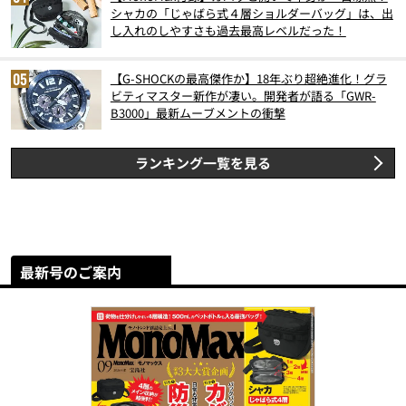
シャカの「じゃばら式４層ショルダーバッグ」は、出
し入れのしやすさも過去最高レベルだった！
【G-SHOCKの最高傑作か】18年ぶり超絶進化！グラ
ビティマスター新作が凄い。開発者が語る「GWR-
B3000」最新ムーブメントの衝撃
ランキング一覧を見る
最新号のご案内