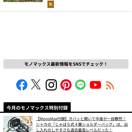
解説！
靴
モノマックス最新情報をSNSでチェック！
今月のモノマックス特別付録
【MonoMax付録】ガバッと開いて中身が一目瞭然！
シャカの「じゃばら式４層ショルダーバッグ」は、出
し入れのしやすさも過去最高レベルだった！