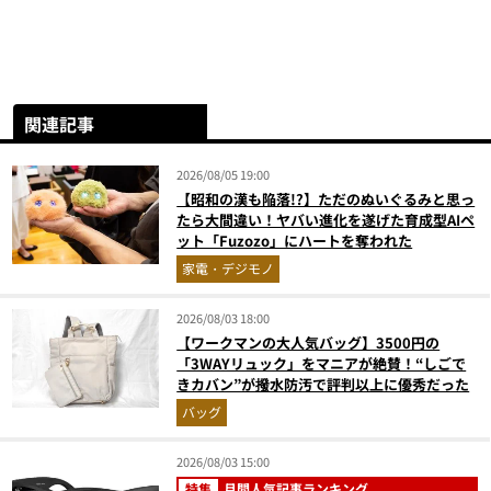
関連記事
2026/08/05 19:00
【昭和の漢も陥落!?】ただのぬいぐるみと思っ
たら大間違い！ヤバい進化を遂げた育成型AIペ
ット「Fuzozo」にハートを奪われた
家電・デジモノ
2026/08/03 18:00
【ワークマンの大人気バッグ】3500円の
「3WAYリュック」をマニアが絶賛！“しごで
きカバン”が撥水防汚で評判以上に優秀だった
バッグ
2026/08/03 15:00
特集
月間人気記事ランキング