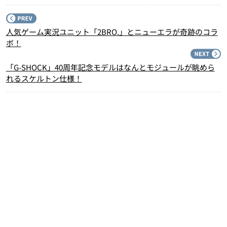
P
人気ゲーム実況ユニット「2BRO.」とニューエラが奇跡のコラ
ボ！
N
「G-SHOCK」40周年記念モデルはなんとモジュールが眺めら
れるスケルトン仕様！