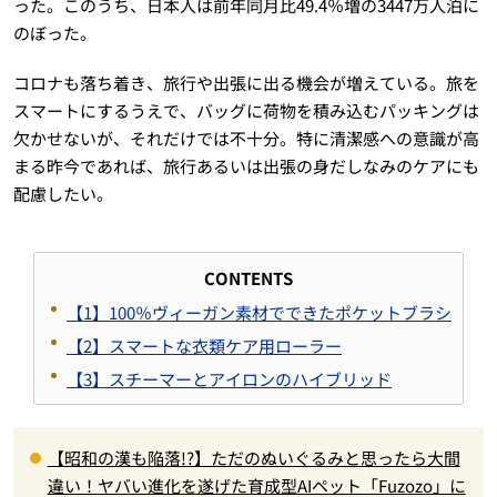
った。このうち、日本人は前年同月比49.4％増の3447万人泊に
のぼった。
コロナも落ち着き、旅行や出張に出る機会が増えている。旅を
スマートにするうえで、バッグに荷物を積み込むパッキングは
欠かせないが、それだけでは不十分。特に清潔感への意識が高
まる昨今であれば、旅行あるいは出張の身だしなみのケアにも
配慮したい。
CONTENTS
【1】100％ヴィーガン素材でできたポケットブラシ
【2】スマートな衣類ケア用ローラー
【3】スチーマーとアイロンのハイブリッド
【昭和の漢も陥落!?】ただのぬいぐるみと思ったら大間
違い！ヤバい進化を遂げた育成型AIペット「Fuzozo」に