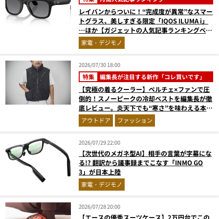
レイバンからついに！“完成度が異常”なスマー
トグラス、美しすぎる限定「IQOS ILUMA i」
…ほか【ガジェットの人気記事ランキングベス
ト3】（2026年6月版）
家電・デジモノ
2026/07/30 18:00
特集
編集長が注目する新作「コレ買いです」
【究極の着るクーラー】ペルチェ×ファンで圧
倒的！スノーピークの冷却ベストを編集長が徹
底レビュー。炎天下でも“寒さ”を味わえる本気
のギア『コレ買いです』Vol.172
アウトドア
ファッション
2026/07/29 22:00
【次世代のメガネ型AI】相手の言葉が字幕にな
る!? 翻訳から議事録までこなす「INMO GO
3」が日本上陸
家電・デジモノ
2026/07/28 20:00
【エースの優秀スーツケース】2万円台でこの