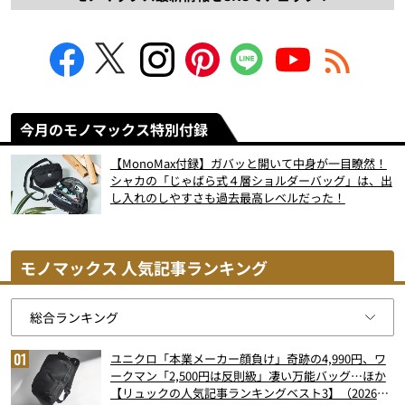
今月のモノマックス特別付録
【MonoMax付録】ガバッと開いて中身が一目瞭然！
シャカの「じゃばら式４層ショルダーバッグ」は、出
し入れのしやすさも過去最高レベルだった！
モノマックス 人気記事ランキング
ユニクロ「本業メーカー顔負け」奇跡の4,990円、ワ
ークマン「2,500円は反則級」凄い万能バッグ…ほか
【リュックの人気記事ランキングベスト3】（2026年