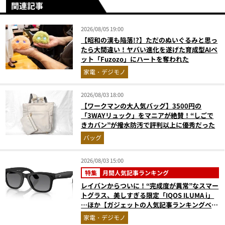
関連記事
2026/08/05 19:00
【昭和の漢も陥落!?】ただのぬいぐるみと思っ
たら大間違い！ヤバい進化を遂げた育成型AIペ
ット「Fuzozo」にハートを奪われた
家電・デジモノ
2026/08/03 18:00
【ワークマンの大人気バッグ】3500円の
「3WAYリュック」をマニアが絶賛！“しごで
きカバン”が撥水防汚で評判以上に優秀だった
バッグ
2026/08/03 15:00
特集
月間人気記事ランキング
レイバンからついに！“完成度が異常”なスマー
トグラス、美しすぎる限定「IQOS ILUMA i」
…ほか【ガジェットの人気記事ランキングベス
ト3】（2026年6月版）
家電・デジモノ