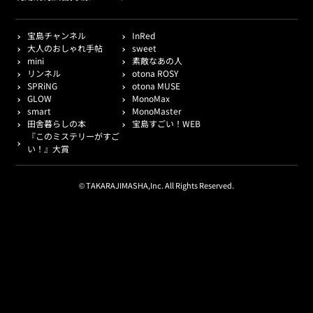
宝島チャンネル
InRed
大人のおしゃれ手帖
sweet
mini
素敵なあの人
リンネル
otona ROSY
SPRiNG
otona MUSE
GLOW
MonoMax
smart
MonoMaster
田舎暮らしの本
宝島すごい！WEB
『このミステリーがすご
い！』大賞
© TAKARAJIMASHA,Inc. All Rights Reserved.