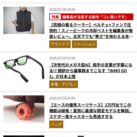
2026/07/30 18:00
特集
編集長が注目する新作「コレ買いです」
【究極の着るクーラー】ペルチェ×ファンで圧
倒的！スノーピークの冷却ベストを編集長が徹
底レビュー。炎天下でも“寒さ”を味わえる本気
のギア『コレ買いです』Vol.172
アウトドア
ファッション
2026/07/29 22:00
【次世代のメガネ型AI】相手の言葉が字幕にな
る!? 翻訳から議事録までこなす「INMO GO
3」が日本上陸
家電・デジモノ
2026/07/28 20:00
【エースの優秀スーツケース】2万円台でこの
機能は破格！夏旅に最適な限定モデルを解説。
スケボー風キャスターも秀逸すぎる
バッグ