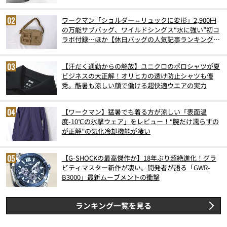
6月版）
ワークマン「ショルダー⇔リュックに変形」2,900円
の万能サブバッグ、ワイルドシングス“水に強い”初コ
ラボ付録…ほか【休日バッグの人気記事ランキングベ
スト3】（2026年6月版）
【汗だく通勤からの解放】ユニクロのポロシャツが夏
ビジネスの大正解！オリヒカの透け防止シャツも優
秀。酷暑も涼しい顔で働ける超快適ウエアの実力
【ワークマン】猛暑でも着る方が涼しい「表面温
度-10℃の氷撃ウェア」をレビュー！“腕だけ濡らすの
が正解”の気化冷却機能が凄い
【G-SHOCKの最高傑作か】18年ぶり超絶進化！グラ
ビティマスター新作が凄い。開発者が語る「GWR-
B3000」最新ムーブメントの衝撃
ランキング一覧を見る