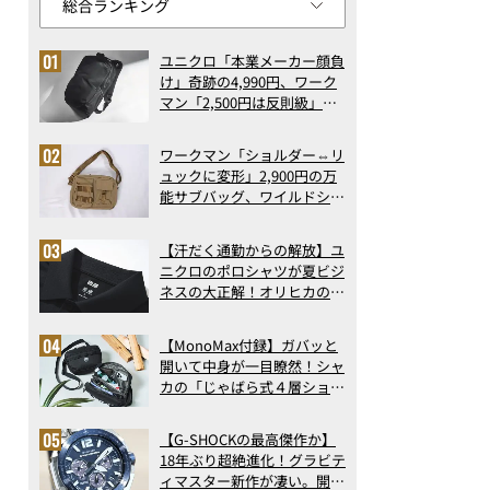
ユニクロ「本業メーカー顔負
け」奇跡の4,990円、ワーク
マン「2,500円は反則級」凄
い万能バッグ…ほか【リュッ
クの人気記事ランキングベス
ワークマン「ショルダー⇔リ
ト3】（2026年6月版）
ュックに変形」2,900円の万
能サブバッグ、ワイルドシン
グス“水に強い”初コラボ付
録…ほか【休日バッグの人気
【汗だく通勤からの解放】ユ
記事ランキングベスト3】
ニクロのポロシャツが夏ビジ
（2026年6月版）
ネスの大正解！オリヒカの透
け防止シャツも優秀。酷暑も
涼しい顔で働ける超快適ウエ
【MonoMax付録】ガバッと
アの実力
開いて中身が一目瞭然！シャ
「ヴィーガンポケットブラシ」￥2,970／W12.9×D1.1×H6㎝
カの「じゃばら式４層ショル
ダーバッグ」は、出し入れの
しやすさも過去最高レベルだ
【G-SHOCKの最高傑作か】
った！
18年ぶり超絶進化！グラビテ
ィマスター新作が凄い。開発