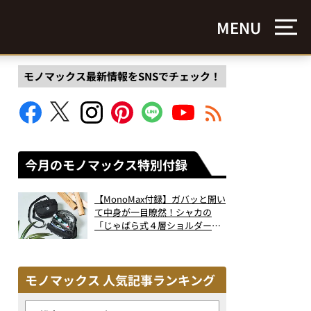
MENU
モノマックス最新情報をSNSでチェック！
今月のモノマックス特別付録
【MonoMax付録】ガバッと開い
て中身が一目瞭然！シャカの
「じゃばら式４層ショルダーバ
ッグ」は、出し入れのしやすさ
も過去最高レベルだった！
モノマックス 人気記事ランキング