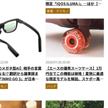
で評判以上に優秀だった
限定「IQOS ILUMA i」…ほか【ガ
ジェットの人気記事ランキングベス
家電・デジモノ
ト3】（2026年6月版）
 22:00
2026/07/28 20:00
のメガネ型AI】相手の言葉
【エースの優秀スーツケース】2万
る!? 翻訳から議事録ま
円台でこの機能は破格！夏旅に最適
INMO GO 3」が日本上
な限定モデルを解説。スケボー風キ
ャスターも秀逸すぎる
ジモノ
バッグ