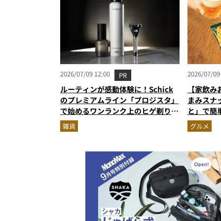
2026/07/09 12:00
2026/07/09
PR
ルーティンが感動体験に！Schick
【家飲み
のプレミアムライン「プロジスタ」
まみスナ
で始めるワンランク上のヒゲ剃り習
と」で簡
慣
雑貨
グルメ