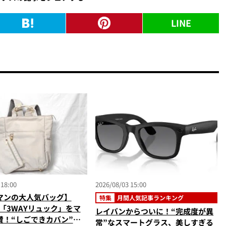
LINE
 18:00
2026/08/03 15:00
マンの大人気バッグ】
特集
月間人気記事ランキング
の「3WAYリュック」をマ
レイバンからついに！“完成度が異
賛！“しごできカバン”が
常”なスマートグラス、美しすぎる