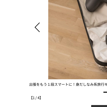
出張をもう１段スマートに！身だしなみ系旅行
【
1
/
4
】