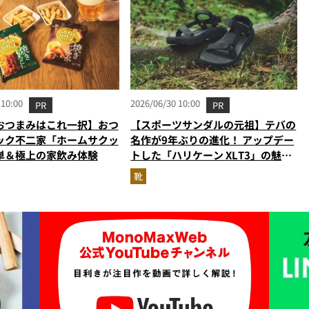
 10:00
2026/06/30 10:00
PR
PR
おつまみはこれ一択】おつ
【スポーツサンダルの元祖】テバの
ック不二家「ホームサクッ
名作が9年ぶりの進化！ アップデー
単＆極上の家飲み体験
トした「ハリケーン XLT3」の魅力
を識者があらゆる角度から徹底解
靴
説！