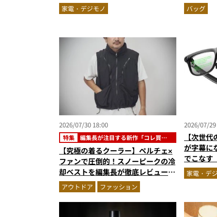
「Fuzozo」にハートを奪われた
撥水防汚
家電・デジモノ
バッグ
2026/07/30 18:00
2026/07/29
【次世代
特集
編集長が注目する新作「コレ買い
です」
が字幕にな
【究極の着るクーラー】ペルチェ×
でこなす「
ファンで圧倒的！スノーピークの冷
陸
却ベストを編集長が徹底レビュー。
家電・デ
炎天下でも“寒さ”を味わえる本気
アウトドア
ファッション
のギア『コレ買いです』Vol.172