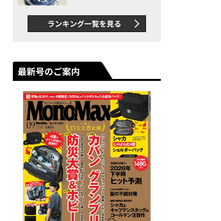
者が語る「GWR-B3000」最
新ムーブメントの衝撃
ランキング一覧を見る
最新号のご案内