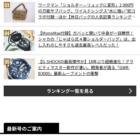
ワークマン「ショルダー⇔リュックに変形」2,900円
の万能サブバッグ、ワイルドシングス“水に強い”初コ
ラボ付録…ほか【休日バッグの人気記事ランキングベ
スト3】（2026年6月版）
【MonoMax付録】ガバッと開いて中身が一目瞭然！
シャカの「じゃばら式４層ショルダーバッグ」は、出
し入れのしやすさも過去最高レベルだった！
【G-SHOCKの最高傑作か】18年ぶり超絶進化！グラ
ビティマスター新作が凄い。開発者が語る「GWR-
B3000」最新ムーブメントの衝撃
ランキング一覧を見る
最新号のご案内