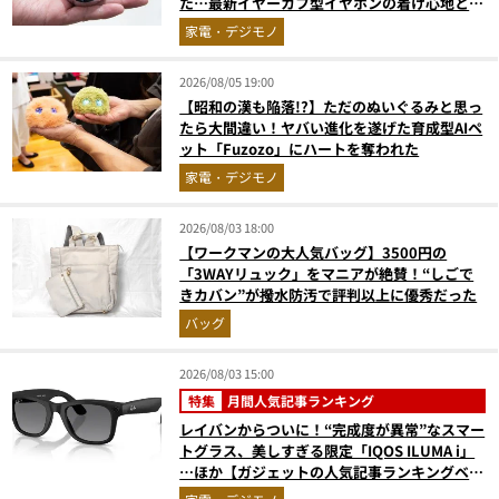
た…最新イヤーカフ型イヤホンの着け心地とAI
技術に感動
家電・デジモノ
2026/08/05 19:00
【昭和の漢も陥落!?】ただのぬいぐるみと思っ
たら大間違い！ヤバい進化を遂げた育成型AIペ
ット「Fuzozo」にハートを奪われた
家電・デジモノ
2026/08/03 18:00
【ワークマンの大人気バッグ】3500円の
「3WAYリュック」をマニアが絶賛！“しごで
きカバン”が撥水防汚で評判以上に優秀だった
バッグ
2026/08/03 15:00
特集
月間人気記事ランキング
レイバンからついに！“完成度が異常”なスマー
トグラス、美しすぎる限定「IQOS ILUMA i」
…ほか【ガジェットの人気記事ランキングベス
ト3】（2026年6月版）