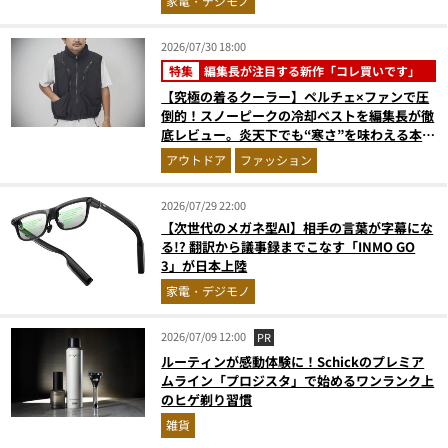
家電・デジモノ
2026/07/30 18:00
特集
編集長が注目する新作「コレ買いです」
【究極の着るクーラー】ペルチェ×ファンで圧
倒的！スノーピークの冷却ベストを編集長が徹
底レビュー。炎天下でも“寒さ”を味わえる本気
のギア『コレ買いです』Vol.172
アウトドア
ファッション
2026/07/29 22:00
【次世代のメガネ型AI】相手の言葉が字幕にな
る!? 翻訳から議事録までこなす「INMO GO
3」が日本上陸
家電・デジモノ
2026/07/09 12:00
PR
ルーティンが感動体験に！Schickのプレミア
ムライン「プロジスタ」で始めるワンランク上
のヒゲ剃り習慣
雑貨