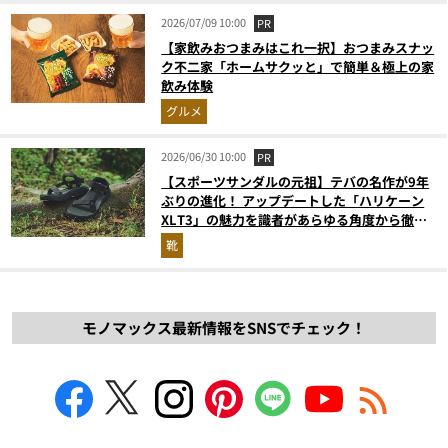
2026/07/09 10:00
PR
【家飲みおつまみはこれ一択】おつまみスナッ
ク不二家「ホームサクッと」で簡単＆極上の家
飲み体験
グルメ
2026/06/30 10:00
PR
【スポーツサンダルの元祖】テバの名作が9年
ぶりの進化！ アップデートした「ハリケーン
XLT3」の魅力を識者があらゆる角度から徹底
解説！
靴
モノマックス最新情報をSNSでチェック！