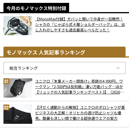
今月のモノマックス特別付録
【MonoMax付録】ガバッと開いて中身が一目瞭然！
シャカの「じゃばら式４層ショルダーバッグ」は、出
し入れのしやすさも過去最高レベルだった！
モノマックス 人気記事ランキング
ユニクロ「本業メーカー顔負け」奇跡の4,990円、ワ
ークマン「2,500円は反則級」凄い万能バッグ…ほか
【リュックの人気記事ランキングベスト3】（2026年
6月版）
【汗だく通勤からの解放】ユニクロのポロシャツが夏
ビジネスの大正解！オリヒカの透け防止シャツも優
秀。酷暑も涼しい顔で働ける超快適ウエアの実力