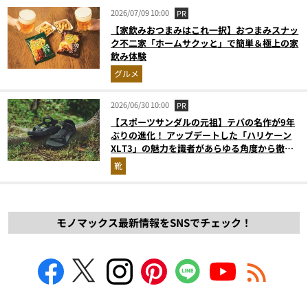
2026/07/09 10:00
PR
【家飲みおつまみはこれ一択】おつまみスナッ
ク不二家「ホームサクッと」で簡単＆極上の家
飲み体験
グルメ
2026/06/30 10:00
PR
【スポーツサンダルの元祖】テバの名作が9年
ぶりの進化！ アップデートした「ハリケーン
XLT3」の魅力を識者があらゆる角度から徹底
解説！
靴
モノマックス最新情報をSNSでチェック！