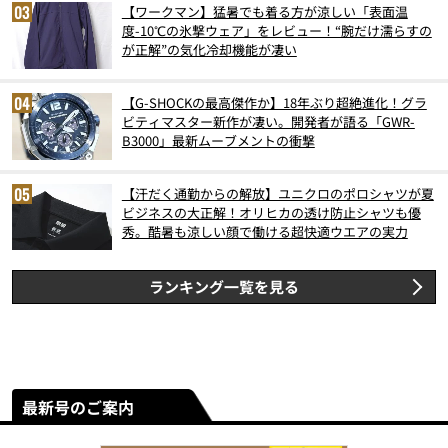
【ワークマン】猛暑でも着る方が涼しい「表面温
度-10℃の氷撃ウェア」をレビュー！“腕だけ濡らすの
が正解”の気化冷却機能が凄い
【G-SHOCKの最高傑作か】18年ぶり超絶進化！グラ
ビティマスター新作が凄い。開発者が語る「GWR-
B3000」最新ムーブメントの衝撃
【汗だく通勤からの解放】ユニクロのポロシャツが夏
ビジネスの大正解！オリヒカの透け防止シャツも優
秀。酷暑も涼しい顔で働ける超快適ウエアの実力
ランキング一覧を見る
最新号のご案内