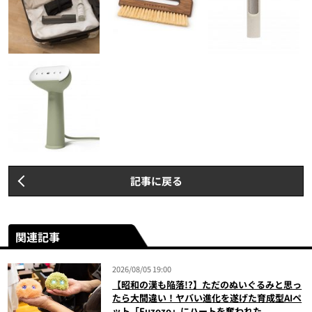
記事に戻る
関連記事
2026/08/05 19:00
【昭和の漢も陥落!?】ただのぬいぐるみと思っ
たら大間違い！ヤバい進化を遂げた育成型AIペ
ット「Fuzozo」にハートを奪われた