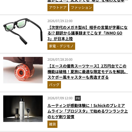
のギア『コレ買いです』Vol.172
アウトドア
ファッション
2026/07/29 22:00
【次世代のメガネ型AI】相手の言葉が字幕にな
る!? 翻訳から議事録までこなす「INMO GO
3」が日本上陸
家電・デジモノ
2026/07/28 20:00
【エースの優秀スーツケース】2万円台でこの
機能は破格！夏旅に最適な限定モデルを解説。
スケボー風キャスターも秀逸すぎる
バッグ
2026/07/09 12:00
PR
ルーティンが感動体験に！Schickのプレミア
ムライン「プロジスタ」で始めるワンランク上
のヒゲ剃り習慣
雑貨