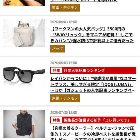
家電・デジモノ
2026/08/03 18:00
【ワークマンの大人気バッグ】3500円の
「3WAYリュック」をマニアが絶賛！“しごで
きカバン”が撥水防汚で評判以上に優秀だった
バッグ
2026/08/03 15:00
特集
月間人気記事ランキング
レイバンからついに！“完成度が異常”なスマー
トグラス、美しすぎる限定「IQOS ILUMA i」
…ほか【ガジェットの人気記事ランキングベス
ト3】（2026年6月版）
家電・デジモノ
2026/07/30 18:00
特集
編集長が注目する新作「コレ買いです」
【究極の着るクーラー】ペルチェ×ファンで圧
倒的！スノーピークの冷却ベストを編集長が徹
底レビュー。炎天下でも“寒さ”を味わえる本気