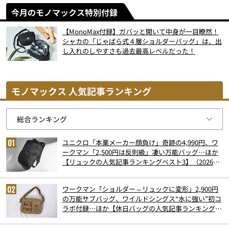
今月のモノマックス特別付録
【MonoMax付録】ガバッと開いて中身が一目瞭然！
シャカの「じゃばら式４層ショルダーバッグ」は、出
し入れのしやすさも過去最高レベルだった！
モノマックス 人気記事ランキング
ユニクロ「本業メーカー顔負け」奇跡の4,990円、ワ
ークマン「2,500円は反則級」凄い万能バッグ…ほか
【リュックの人気記事ランキングベスト3】（2026年
6月版）
ワークマン「ショルダー⇔リュックに変形」2,900円
の万能サブバッグ、ワイルドシングス“水に強い”初コ
ラボ付録…ほか【休日バッグの人気記事ランキングベ
スト3】（2026年6月版）