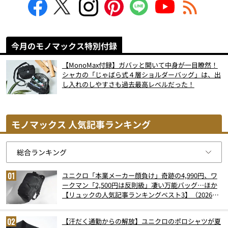
今月のモノマックス特別付録
【MonoMax付録】ガバッと開いて中身が一目瞭然！
シャカの「じゃばら式４層ショルダーバッグ」は、出
し入れのしやすさも過去最高レベルだった！
モノマックス 人気記事ランキング
ユニクロ「本業メーカー顔負け」奇跡の4,990円、ワ
ークマン「2,500円は反則級」凄い万能バッグ…ほか
【リュックの人気記事ランキングベスト3】（2026年
6月版）
【汗だく通勤からの解放】ユニクロのポロシャツが夏