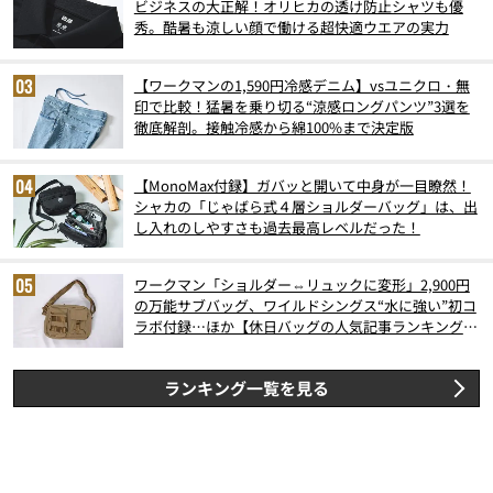
ビジネスの大正解！オリヒカの透け防止シャツも優
秀。酷暑も涼しい顔で働ける超快適ウエアの実力
【ワークマンの1,590円冷感デニム】vsユニクロ・無
印で比較！猛暑を乗り切る“涼感ロングパンツ”3選を
徹底解剖。接触冷感から綿100%まで決定版
【MonoMax付録】ガバッと開いて中身が一目瞭然！
シャカの「じゃばら式４層ショルダーバッグ」は、出
し入れのしやすさも過去最高レベルだった！
ワークマン「ショルダー⇔リュックに変形」2,900円
の万能サブバッグ、ワイルドシングス“水に強い”初コ
ラボ付録…ほか【休日バッグの人気記事ランキングベ
スト3】（2026年6月版）
ランキング一覧を見る