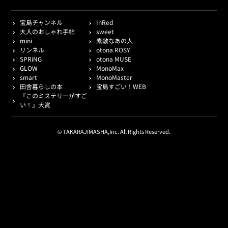
宝島チャンネル
InRed
大人のおしゃれ手帖
sweet
mini
素敵なあの人
リンネル
otona ROSY
SPRiNG
otona MUSE
GLOW
MonoMax
smart
MonoMaster
田舎暮らしの本
宝島すごい！WEB
『このミステリーがすご
い！』大賞
© TAKARAJIMASHA,Inc. All Rights Reserved.