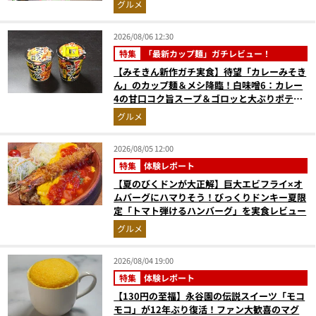
グルメ
2026/08/06 12:30
特集
「最新カップ麺」ガチレビュー！
【みそきん新作ガチ実食】待望「カレーみそき
ん」のカップ麺＆メシ降臨！白味噌6：カレー
4の甘口コク旨スープ＆ゴロッと大ぶりポテト
に歓喜
グルメ
2026/08/05 12:00
特集
体験レポート
【夏のびくドンが大正解】巨大エビフライ×オ
ムバーグにハマりそう！びっくりドンキー夏限
定「トマト弾けるハンバーグ」を実食レビュー
グルメ
2026/08/04 19:00
特集
体験レポート
【130円の至福】永谷園の伝説スイーツ「モコ
モコ」が12年ぶり復活！ファン大歓喜のマグ