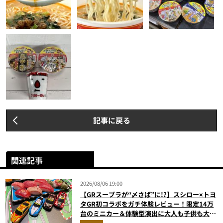
記事に戻る
関連記事
2026/08/06 19:00
【GRスープラが“〆さば”に!?】スシロー×トヨ
タGR初コラボをガチ体験レビュー！限定14万
台のミニカー＆体験型演出に大人も子供も大興
奮間違いなし