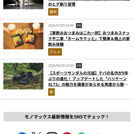
のヒゲ剃り習慣
雑貨
2026/07/09 10:00
PR
【家飲みおつまみはこれ一択】おつまみスナッ
ク不二家「ホームサクッと」で簡単＆極上の家
飲み体験
グルメ
2026/06/30 10:00
PR
【スポーツサンダルの元祖】テバの名作が9年
ぶりの進化！ アップデートした「ハリケーン
XLT3」の魅力を識者があらゆる角度から徹底
解説！
靴
モノマックス最新情報をSNSでチェック！