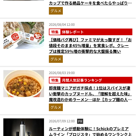
カップで作る絶品ケーキを食べたらやっぱり最
高にウマかった
グルメ
2026/08/04 12:00
特集
体験レポート
【価格バグ再び】ファミマが太っ腹すぎ！「お
値段そのまま45%増量」を実食レポ。クレー
プは推定59%増の衝撃的な大盤振る舞い
グルメ
2026/08/03 19:00
特集
月間人気記事ランキング
即席麺マニアがガチ採点！1位はスパイスが凄
い衝撃のカップヌードル、「理解を超えた味」
魔改造わかめラーメン…ほか【カップ麺の人気
記事ランキングベスト3】（2026年6月版）
グルメ
2026/07/09 12:00
PR
ルーティンが感動体験に！Schickのプレミア
ムライン「プロジスタ」で始めるワンランク上