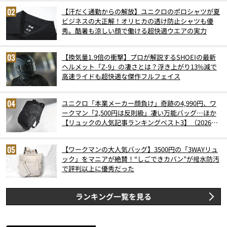
【汗だく通勤からの解放】ユニクロのポロシャツが夏
ビジネスの大正解！オリヒカの透け防止シャツも優
秀。酷暑も涼しい顔で働ける超快適ウエアの実力
【換気量1.9倍の衝撃】プロが解説するSHOEIの最新
ヘルメット「Z-9」の凄さとは？浮き上がり13%減で
高速ライドも超快適な傑作フルフェイス
ユニクロ「本業メーカー顔負け」奇跡の4,990円、ワ
ークマン「2,500円は反則級」凄い万能バッグ…ほか
【リュックの人気記事ランキングベスト3】（2026年
6月版）
【ワークマンの大人気バッグ】3500円の「3WAYリュ
ック」をマニアが絶賛！“しごできカバン”が撥水防汚
で評判以上に優秀だった
ランキング一覧を見る