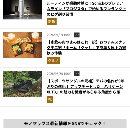
ルーティンが感動体験に！Schickのプレミア
ムライン「プロジスタ」で始めるワンランク上
のヒゲ剃り習慣
雑貨
2026/07/09 10:00
PR
【家飲みおつまみはこれ一択】おつまみスナッ
ク不二家「ホームサクッと」で簡単＆極上の家
飲み体験
グルメ
2026/06/30 10:00
PR
【スポーツサンダルの元祖】テバの名作が9年
ぶりの進化！ アップデートした「ハリケーン
XLT3」の魅力を識者があらゆる角度から徹底
解説！
靴
モノマックス最新情報をSNSでチェック！