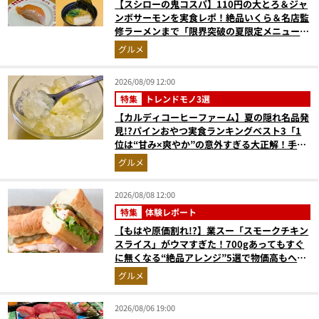
【スシローの鬼コスパ】110円の大とろ＆ジャ
ンボサーモンを実食レポ！絶品いくら＆名店監
修ラーメンまで「限界突破の夏限定メニュー」
12品
グルメ
2026/08/09 12:00
特集
トレンドモノ3選
【カルディコーヒーファーム】夏の隠れ名品発
見!?パインおやつ実食ランキングベスト3「1
位は“甘み×爽やか”の意外すぎる大正解！手が
止まらない『かりんとう』」
グルメ
2026/08/08 12:00
特集
体験レポート
【もはや原価割れ!?】業スー「スモークチキン
スライス」がウマすぎた！700gあってもすぐ
に無くなる“絶品アレンジ”5選で物価高もへっ
ちゃら
グルメ
2026/08/06 19:00