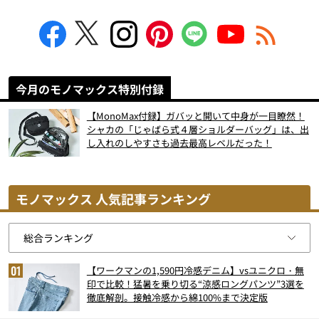
今月のモノマックス特別付録
【MonoMax付録】ガバッと開いて中身が一目瞭然！
シャカの「じゃばら式４層ショルダーバッグ」は、出
し入れのしやすさも過去最高レベルだった！
モノマックス 人気記事ランキング
【ワークマンの1,590円冷感デニム】vsユニクロ・無
印で比較！猛暑を乗り切る“涼感ロングパンツ”3選を
徹底解剖。接触冷感から綿100%まで決定版