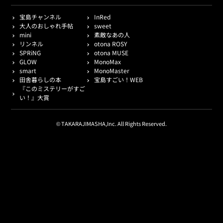
宝島チャンネル
InRed
大人のおしゃれ手帖
sweet
mini
素敵なあの人
リンネル
otona ROSY
SPRiNG
otona MUSE
GLOW
MonoMax
smart
MonoMaster
田舎暮らしの本
宝島すごい！WEB
『このミステリーがすご
い！』大賞
© TAKARAJIMASHA,Inc. All Rights Reserved.