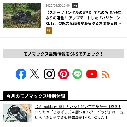
2026/06/30 10:00
PR
【スポーツサンダルの元祖】テバの名作が9年
ぶりの進化！ アップデートした「ハリケーン
XLT3」の魅力を識者があらゆる角度から徹底
解説！
靴
モノマックス最新情報をSNSでチェック！
今月のモノマックス特別付録
【MonoMax付録】ガバッと開いて中身が一目瞭然！
シャカの「じゃばら式４層ショルダーバッグ」は、出
し入れのしやすさも過去最高レベルだった！