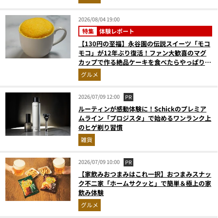
2026/08/04 19:00
特集
体験レポート
【130円の至福】永谷園の伝説スイーツ「モコ
モコ」が12年ぶり復活！ファン大歓喜のマグ
カップで作る絶品ケーキを食べたらやっぱり最
高にウマかった
グルメ
2026/07/09 12:00
PR
ルーティンが感動体験に！Schickのプレミア
ムライン「プロジスタ」で始めるワンランク上
のヒゲ剃り習慣
雑貨
2026/07/09 10:00
PR
【家飲みおつまみはこれ一択】おつまみスナッ
ク不二家「ホームサクッと」で簡単＆極上の家
飲み体験
グルメ