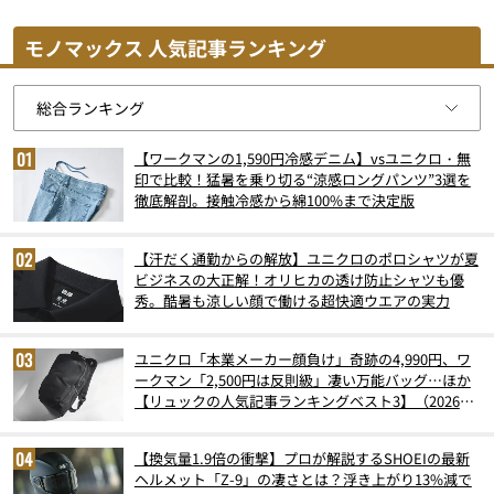
モノマックス 人気記事ランキング
【ワークマンの1,590円冷感デニム】vsユニクロ・無
印で比較！猛暑を乗り切る“涼感ロングパンツ”3選を
徹底解剖。接触冷感から綿100%まで決定版
【汗だく通勤からの解放】ユニクロのポロシャツが夏
ビジネスの大正解！オリヒカの透け防止シャツも優
秀。酷暑も涼しい顔で働ける超快適ウエアの実力
ユニクロ「本業メーカー顔負け」奇跡の4,990円、ワ
ークマン「2,500円は反則級」凄い万能バッグ…ほか
【リュックの人気記事ランキングベスト3】（2026年
6月版）
【換気量1.9倍の衝撃】プロが解説するSHOEIの最新
ヘルメット「Z-9」の凄さとは？浮き上がり13%減で