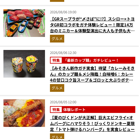
2026/08/06 19:00
【GRスープラが“〆さば”に!?】スシロー×トヨ
タGR初コラボをガチ体験レビュー！限定14万
台のミニカー＆体験型演出に大人も子供も大興
奮間違いなし
グルメ
2026/08/06 12:30
特集
「最新カップ麺」ガチレビュー！
【みそきん新作ガチ実食】待望「カレーみそき
ん」のカップ麺＆メシ降臨！白味噌6：カレー
4の甘口コク旨スープ＆ゴロッと大ぶりポテト
に歓喜
グルメ
2026/08/05 12:00
特集
体験レポート
【夏のびくドンが大正解】巨大エビフライ×オ
ムバーグにハマりそう！びっくりドンキー夏限
定「トマト弾けるハンバーグ」を実食レビュー
グルメ