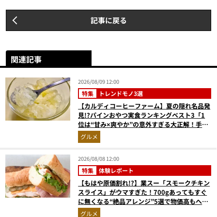
記事に戻る
関連記事
2026/08/09 12:00
特集
トレンドモノ3選
【カルディコーヒーファーム】夏の隠れ名品発
見!?パインおやつ実食ランキングベスト3「1
位は“甘み×爽やか”の意外すぎる大正解！手が
止まらない『かりんとう』」
グルメ
2026/08/08 12:00
特集
体験レポート
【もはや原価割れ!?】業スー「スモークチキン
スライス」がウマすぎた！700gあってもすぐ
に無くなる“絶品アレンジ”5選で物価高もへっ
ちゃら
グルメ