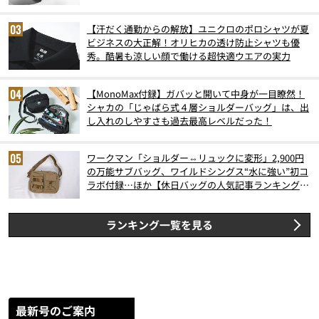
6月版）
【汗だく通勤からの解放】ユニクロのポロシャツが夏
ビジネスの大正解！オリヒカの透け防止シャツも優
秀。酷暑も涼しい顔で働ける超快適ウエアの実力
【MonoMax付録】ガバッと開いて中身が一目瞭然！
シャカの「じゃばら式４層ショルダーバッグ」は、出
し入れのしやすさも過去最高レベルだった！
ワークマン「ショルダー⇔リュックに変形」2,900円
の万能サブバッグ、ワイルドシングス“水に強い”初コ
ラボ付録…ほか【休日バッグの人気記事ランキングベ
スト3】（2026年6月版）
ランキング一覧を見る
最新号のご案内