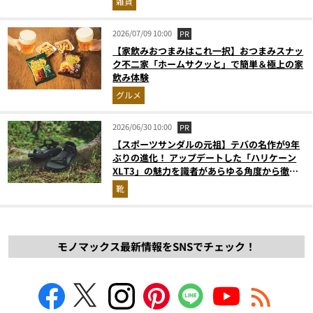
雑貨
2026/07/09 10:00
PR
【家飲みおつまみはこれ一択】おつまみスナッ
ク不二家「ホームサクッと」で簡単＆極上の家
飲み体験
グルメ
2026/06/30 10:00
PR
【スポーツサンダルの元祖】テバの名作が9年
ぶりの進化！ アップデートした「ハリケーン
XLT3」の魅力を識者があらゆる角度から徹底
解説！
靴
モノマックス最新情報をSNSでチェック！