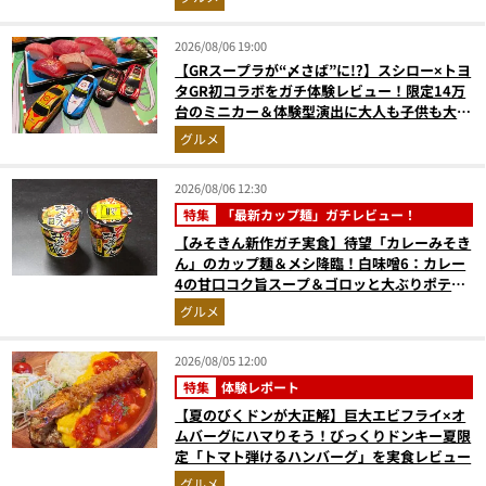
2026/08/06 19:00
【GRスープラが“〆さば”に!?】スシロー×トヨ
タGR初コラボをガチ体験レビュー！限定14万
台のミニカー＆体験型演出に大人も子供も大興
奮間違いなし
グルメ
2026/08/06 12:30
特集
「最新カップ麺」ガチレビュー！
【みそきん新作ガチ実食】待望「カレーみそき
ん」のカップ麺＆メシ降臨！白味噌6：カレー
4の甘口コク旨スープ＆ゴロッと大ぶりポテト
に歓喜
グルメ
2026/08/05 12:00
特集
体験レポート
【夏のびくドンが大正解】巨大エビフライ×オ
ムバーグにハマりそう！びっくりドンキー夏限
定「トマト弾けるハンバーグ」を実食レビュー
グルメ