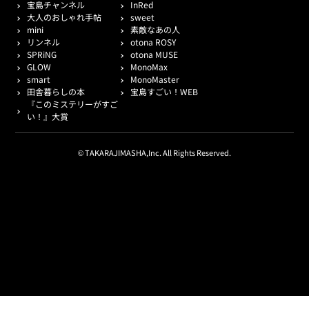
宝島チャンネル
InRed
大人のおしゃれ手帖
sweet
mini
素敵なあの人
リンネル
otona ROSY
SPRiNG
otona MUSE
GLOW
MonoMax
smart
MonoMaster
田舎暮らしの本
宝島すごい！WEB
『このミステリーがすご
い！』大賞
© TAKARAJIMASHA,Inc. All Rights Reserved.