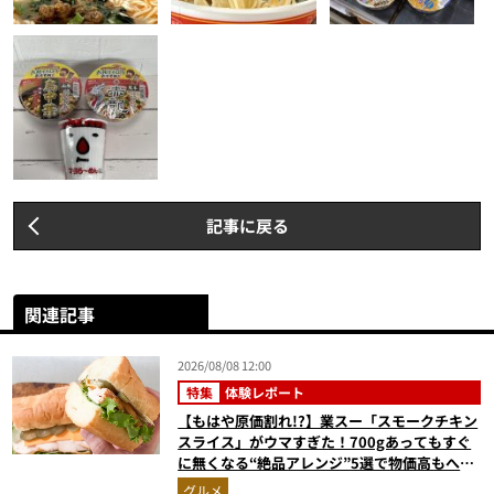
記事に戻る
関連記事
2026/08/08 12:00
特集
体験レポート
【もはや原価割れ!?】業スー「スモークチキン
スライス」がウマすぎた！700gあってもすぐ
に無くなる“絶品アレンジ”5選で物価高もへっ
ちゃら
グルメ