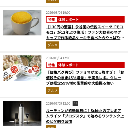
2026/08/04 19:00
特集
体験レポート
【130円の至福】永谷園の伝説スイーツ「モコ
モコ」が12年ぶり復活！ファン大歓喜のマグ
カップで作る絶品ケーキを食べたらやっぱり最
高にウマかった
グルメ
2026/08/04 12:00
特集
体験レポート
【価格バグ再び】ファミマが太っ腹すぎ！「お
値段そのまま45%増量」を実食レポ。クレー
プは推定59%増の衝撃的な大盤振る舞い
グルメ
2026/07/09 12:00
PR
ルーティンが感動体験に！Schickのプレミア
ムライン「プロジスタ」で始めるワンランク上
のヒゲ剃り習慣