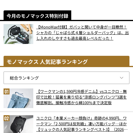
今月のモノマックス特別付録
【MonoMax付録】ガバッと開いて中身が一目瞭然！
シャカの「じゃばら式４層ショルダーバッグ」は、出
し入れのしやすさも過去最高レベルだった！
モノマックス 人気記事ランキング
【ワークマンの1,590円冷感デニム】vsユニクロ・無
印で比較！猛暑を乗り切る“涼感ロングパンツ”3選を
徹底解剖。接触冷感から綿100%まで決定版
ユニクロ「本業メーカー顔負け」奇跡の4,990円、ワ
ークマン「2,500円は反則級」凄い万能バッグ…ほか
【リュックの人気記事ランキングベスト3】（2026年