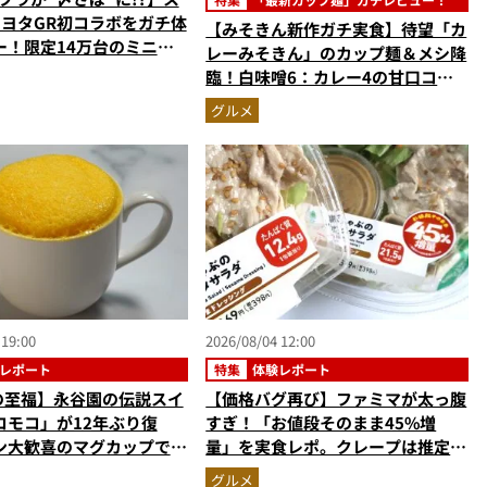
トヨタGR初コラボをガチ体
【みそきん新作ガチ実食】待望「カ
ー！限定14万台のミニカ
レーみそきん」のカップ麺＆メシ降
型演出に大人も子供も大興
臨！白味噌6：カレー4の甘口コク
なし
旨スープ＆ゴロッと大ぶりポテトに
グルメ
歓喜
 19:00
2026/08/04 12:00
レポート
特集
体験レポート
円の至福】永谷園の伝説スイ
【価格バグ再び】ファミマが太っ腹
コモコ」が12年ぶり復
すぎ！「お値段そのまま45%増
ン大歓喜のマグカップで作
量」を実食レポ。クレープは推定
ーキを食べたらやっぱり最
59%増の衝撃的な大盤振る舞い
グルメ