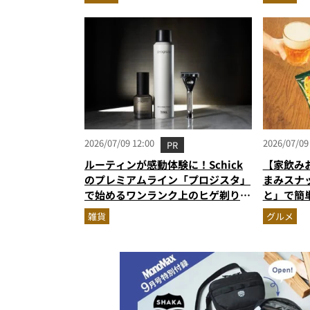
高にウマ
2026/07/09 12:00
2026/07/09
PR
ルーティンが感動体験に！Schick
【家飲み
のプレミアムライン「プロジスタ」
まみスナ
で始めるワンランク上のヒゲ剃り習
と」で簡
慣
雑貨
グルメ