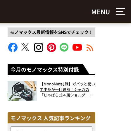
MENU
モノマックス最新情報をSNSでチェック！
今月のモノマックス特別付録
【MonoMax付録】ガバッと開い
て中身が一目瞭然！シャカの
「じゃばら式４層ショルダーバ
ッグ」は、出し入れのしやすさ
も過去最高レベルだった！
モノマックス 人気記事ランキング