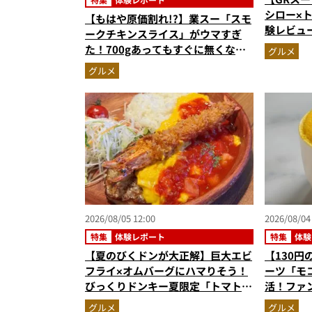
シロー×
【もはや原価割れ!?】業スー「スモ
験レビュ
ークチキンスライス」がウマすぎ
ー＆体験
た！700gあってもすぐに無くな
グルメ
奮間違い
る“絶品アレンジ”5選で物価高もへ
グルメ
っちゃら
2026/08/05 12:00
2026/08/04
特集
体験レポート
特集
体験
【夏のびくドンが大正解】巨大エビ
【130
フライ×オムバーグにハマりそう！
ーツ「モ
びっくりドンキー夏限定「トマト弾
活！ファ
けるハンバーグ」を実食レビュー
る絶品ケ
グルメ
グルメ