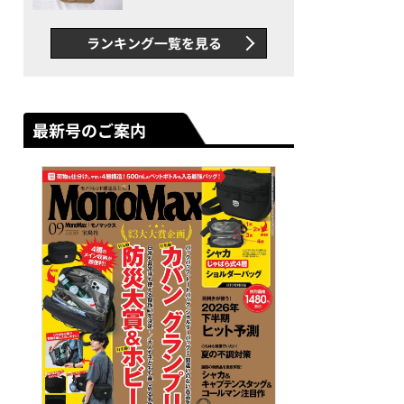
グス“水に強い”初コラボ付
録…ほか【休日バッグの人気
ランキング一覧を見る
記事ランキングベスト3】
（2026年6月版）
最新号のご案内