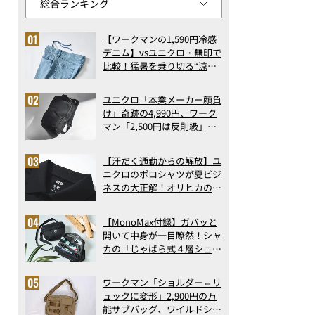
【ワークマンの1,590円冷感
デニム】vsユニクロ・無印で
比較！猛暑を乗り切る“涼感
ロングパンツ”3選を徹底解
剖。接触冷感から綿100%ま
ユニクロ「本業メーカー顔負
で決定版
け」奇跡の4,990円、ワーク
マン「2,500円は反則級」凄
い万能バッグ…ほか【リュッ
クの人気記事ランキングベス
【汗だく通勤からの解放】ユ
ト3】（2026年6月版）
ニクロのポロシャツが夏ビジ
ネスの大正解！オリヒカの透
け防止シャツも優秀。酷暑も
涼しい顔で働ける超快適ウエ
【MonoMax付録】ガバッと
アの実力
開いて中身が一目瞭然！シャ
カの「じゃばら式４層ショル
ダーバッグ」は、出し入れの
しやすさも過去最高レベルだ
ワークマン「ショルダー⇔リ
った！
ュックに変形」2,900円の万
能サブバッグ、ワイルドシン