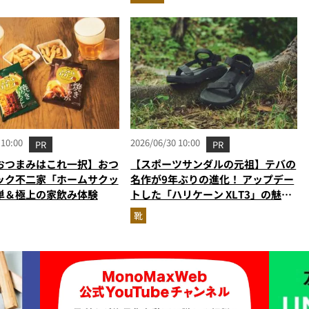
かった
 10:00
2026/06/30 10:00
PR
PR
おつまみはこれ一択】おつ
【スポーツサンダルの元祖】テバの
ック不二家「ホームサクッ
名作が9年ぶりの進化！ アップデー
単＆極上の家飲み体験
トした「ハリケーン XLT3」の魅力
を識者があらゆる角度から徹底解
靴
説！