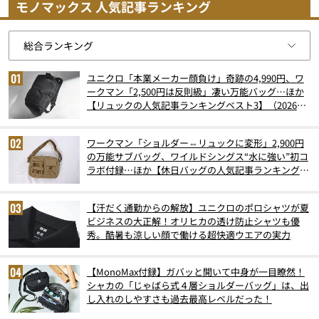
モノマックス 人気記事ランキング
ユニクロ「本業メーカー顔負け」奇跡の4,990円、ワ
ークマン「2,500円は反則級」凄い万能バッグ…ほか
【リュックの人気記事ランキングベスト3】（2026年
6月版）
ワークマン「ショルダー⇔リュックに変形」2,900円
の万能サブバッグ、ワイルドシングス“水に強い”初コ
ラボ付録…ほか【休日バッグの人気記事ランキングベ
スト3】（2026年6月版）
【汗だく通勤からの解放】ユニクロのポロシャツが夏
ビジネスの大正解！オリヒカの透け防止シャツも優
秀。酷暑も涼しい顔で働ける超快適ウエアの実力
【MonoMax付録】ガバッと開いて中身が一目瞭然！
シャカの「じゃばら式４層ショルダーバッグ」は、出
し入れのしやすさも過去最高レベルだった！