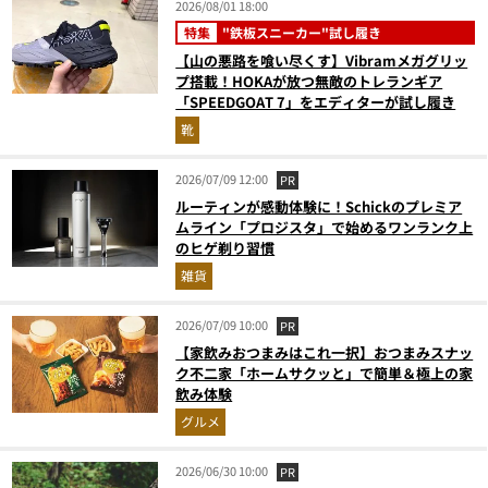
2026/08/01 18:00
特集
"鉄板スニーカー"試し履き
【山の悪路を喰い尽くす】Vibramメガグリッ
プ搭載！HOKAが放つ無敵のトレランギア
「SPEEDGOAT 7」をエディターが試し履き
靴
2026/07/09 12:00
PR
ルーティンが感動体験に！Schickのプレミア
ムライン「プロジスタ」で始めるワンランク上
のヒゲ剃り習慣
雑貨
2026/07/09 10:00
PR
【家飲みおつまみはこれ一択】おつまみスナッ
ク不二家「ホームサクッと」で簡単＆極上の家
飲み体験
グルメ
2026/06/30 10:00
PR