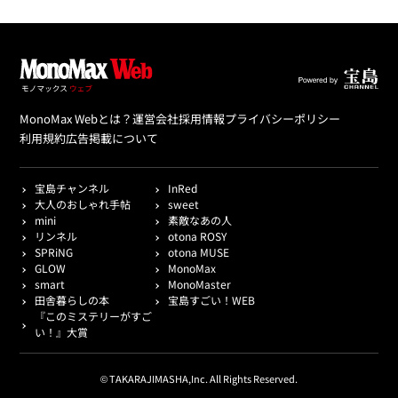
MonoMax Webとは？
運営会社
採用情報
プライバシーポリシー
利用規約
広告掲載について
宝島チャンネル
InRed
大人のおしゃれ手帖
sweet
mini
素敵なあの人
リンネル
otona ROSY
SPRiNG
otona MUSE
GLOW
MonoMax
smart
MonoMaster
田舎暮らしの本
宝島すごい！WEB
『このミステリーがすご
い！』大賞
© TAKARAJIMASHA,Inc. All Rights Reserved.