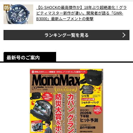
【G-SHOCKの最高傑作か】18年ぶり超絶進化！グラ
ビティマスター新作が凄い。開発者が語る「GWR-
B3000」最新ムーブメントの衝撃
ランキング一覧を見る
最新号のご案内