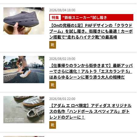
2026/08/04 18:00
特集
"鉄板スニーカー"試し履き
【Onの究極の1足】PAFデザインの「クラウド
ブーム」を試し履き。街履きにも最適！カーボ
ン搭載で“走れるハイテク靴”の最高峰
靴
2026/08/02 19:00
【仕事帰りのランから街歩きまで】最新アッパ
ーでさらに進化！アルトラ「エスカランテ 5」
はあらゆるシーンに寄り添う大人の相棒だ
靴
2026/08/01 22:00
【アダム エ ロペ限定】アディダス オリジナル
スの名作「ハンドボール スペツィアル」がト
レンドのグレーに！
靴