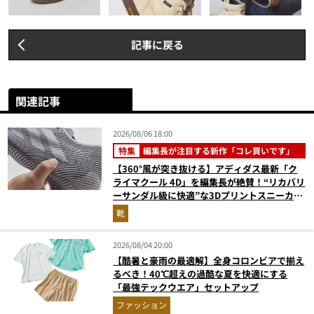
記事に戻る
関連記事
2026/08/06 18:00
特集
編集長が注目する新作「コレ買いです」
【360°風が突き抜ける】アディダス最新「ク
ライマクール 4D」を編集長が絶賛！“リカバリ
ーサンダル級に快適”な3Dプリントスニーカー
『コレ買いです』Vol.173
靴
2026/08/04 20:00
【酷暑と豪雨の最適解】全身コロンビアで揃え
るべき！40℃超えの過酷な夏を快適にする
「最強テックウエア」セットアップ
ファッション