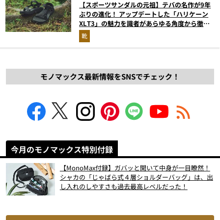
【スポーツサンダルの元祖】テバの名作が9年
ぶりの進化！ アップデートした「ハリケーン
XLT3」の魅力を識者があらゆる角度から徹底
解説！
靴
モノマックス最新情報をSNSでチェック！
今月のモノマックス特別付録
【MonoMax付録】ガバッと開いて中身が一目瞭然！
シャカの「じゃばら式４層ショルダーバッグ」は、出
し入れのしやすさも過去最高レベルだった！