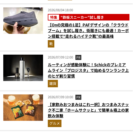
2026/08/04 18:00
特集
"鉄板スニーカー"試し履き
【Onの究極の1足】PAFデザインの「クラウド
ブーム」を試し履き。街履きにも最適！カーボ
ン搭載で“走れるハイテク靴”の最高峰
靴
2026/07/09 12:00
PR
ルーティンが感動体験に！Schickのプレミア
ムライン「プロジスタ」で始めるワンランク上
のヒゲ剃り習慣
雑貨
2026/07/09 10:00
PR
【家飲みおつまみはこれ一択】おつまみスナッ
ク不二家「ホームサクッと」で簡単＆極上の家
飲み体験
グルメ