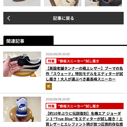
記事に戻る
関連記事
2026/08/09 20:00
特集
"鉄板スニーカー"試し履き
【英国老舗タンナーの極上レザー】プーマの名
作「スウェード」特別モデルをエディターが試
し履き！大人が選ぶべき最高峰スニーカー
靴
2026/08/08 20:00
特集
"鉄板スニーカー"試し履き
【約10年ぶりに伝説復刻】名機エア ジョーダ
ン 3 “True Blue”をエディターが試し履き！上
質レザーとエレファント柄が放つ圧倒的存在感