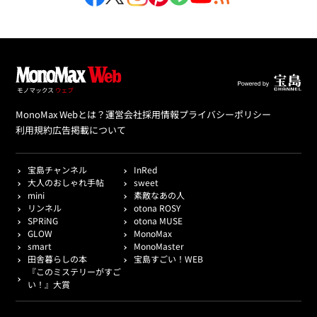
MonoMax Webとは？
運営会社
採用情報
プライバシーポリシー
利用規約
広告掲載について
宝島チャンネル
InRed
大人のおしゃれ手帖
sweet
mini
素敵なあの人
リンネル
otona ROSY
SPRiNG
otona MUSE
GLOW
MonoMax
smart
MonoMaster
田舎暮らしの本
宝島すごい！WEB
『このミステリーがすご
い！』大賞