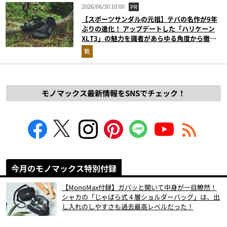
2026/06/30 10:00
PR
【スポーツサンダルの元祖】テバの名作が9年
ぶりの進化！ アップデートした「ハリケーン
XLT3」の魅力を識者があらゆる角度から徹底
解説！
靴
モノマックス最新情報をSNSでチェック！
今月のモノマックス特別付録
【MonoMax付録】ガバッと開いて中身が一目瞭然！
シャカの「じゃばら式４層ショルダーバッグ」は、出
し入れのしやすさも過去最高レベルだった！