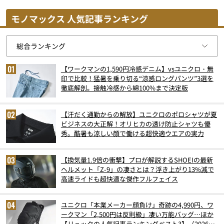
モノマックス 人気記事ランキング
【ワークマンの1,590円冷感デニム】vsユニクロ・無
印で比較！猛暑を乗り切る“涼感ロングパンツ”3選を
徹底解剖。接触冷感から綿100%まで決定版
【汗だく通勤からの解放】ユニクロのポロシャツが夏
ビジネスの大正解！オリヒカの透け防止シャツも優
秀。酷暑も涼しい顔で働ける超快適ウエアの実力
【換気量1.9倍の衝撃】プロが解説するSHOEIの最新
ヘルメット「Z-9」の凄さとは？浮き上がり13%減で
高速ライドも超快適な傑作フルフェイス
ユニクロ「本業メーカー顔負け」奇跡の4,990円、ワ
ークマン「2,500円は反則級」凄い万能バッグ…ほか
【リュックの人気記事ランキングベスト3】（2026年