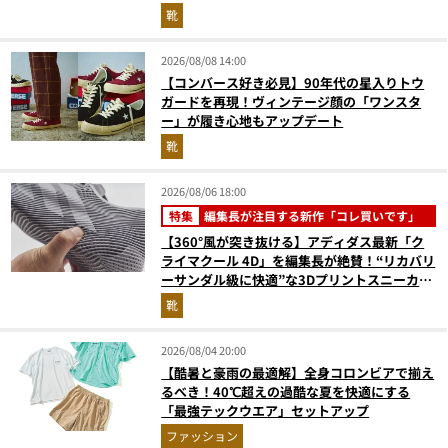
靴
2026/08/08 14:00
【コンバース好き必見】90年代の星入りトウ
ガードを再現！ヴィンテージ顔の「ワンスタ
ー」が履き心地もアップデート
靴
2026/08/06 18:00
特集
編集長が注目する新作「コレ買いです」
【360°風が突き抜ける】アディダス最新「ク
ライマクール 4D」を編集長が絶賛！“リカバリ
ーサンダル級に快適”な3Dプリントスニーカー
『コレ買いです』Vol.173
靴
2026/08/04 20:00
【酷暑と豪雨の最適解】全身コロンビアで揃え
るべき！40℃超えの過酷な夏を快適にする
「最強テックウエア」セットアップ
ファッション