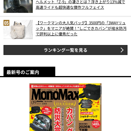
ヘルメット「Z-9」の凄さとは？浮き上がり13%減で
高速ライドも超快適な傑作フルフェイス
【ワークマンの大人気バッグ】3500円の「3WAYリュ
ック」をマニアが絶賛！“しごできカバン”が撥水防汚
で評判以上に優秀だった
ランキング一覧を見る
最新号のご案内