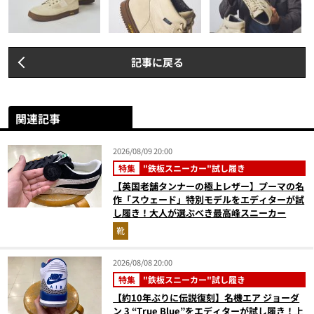
記事に戻る
関連記事
2026/08/09 20:00
特集
"鉄板スニーカー"試し履き
【英国老舗タンナーの極上レザー】プーマの名
作「スウェード」特別モデルをエディターが試
し履き！大人が選ぶべき最高峰スニーカー
靴
2026/08/08 20:00
特集
"鉄板スニーカー"試し履き
【約10年ぶりに伝説復刻】名機エア ジョーダ
ン 3 “True Blue”をエディターが試し履き！上