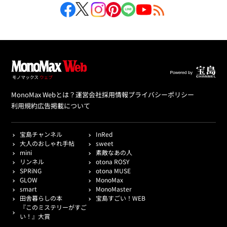
MonoMax Webとは？
運営会社
採用情報
プライバシーポリシー
利用規約
広告掲載について
宝島チャンネル
InRed
大人のおしゃれ手帖
sweet
mini
素敵なあの人
リンネル
otona ROSY
SPRiNG
otona MUSE
GLOW
MonoMax
smart
MonoMaster
田舎暮らしの本
宝島すごい！WEB
『このミステリーがすご
い！』大賞