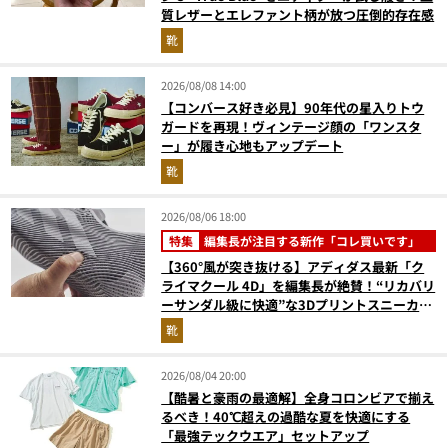
質レザーとエレファント柄が放つ圧倒的存在感
靴
2026/08/08 14:00
【コンバース好き必見】90年代の星入りトウ
ガードを再現！ヴィンテージ顔の「ワンスタ
ー」が履き心地もアップデート
靴
2026/08/06 18:00
特集
編集長が注目する新作「コレ買いです」
【360°風が突き抜ける】アディダス最新「ク
ライマクール 4D」を編集長が絶賛！“リカバリ
ーサンダル級に快適”な3Dプリントスニーカー
『コレ買いです』Vol.173
靴
2026/08/04 20:00
【酷暑と豪雨の最適解】全身コロンビアで揃え
るべき！40℃超えの過酷な夏を快適にする
「最強テックウエア」セットアップ