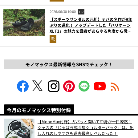
2026/06/30 10:00
PR
【スポーツサンダルの元祖】テバの名作が9年
ぶりの進化！ アップデートした「ハリケーン
XLT3」の魅力を識者があらゆる角度から徹底
解説！
靴
モノマックス最新情報をSNSでチェック！
今月のモノマックス特別付録
【MonoMax付録】ガバッと開いて中身が一目瞭然！
シャカの「じゃばら式４層ショルダーバッグ」は、出
し入れのしやすさも過去最高レベルだった！