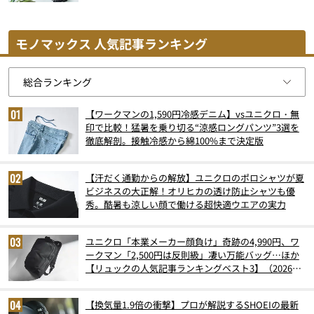
モノマックス 人気記事ランキング
【ワークマンの1,590円冷感デニム】vsユニクロ・無
印で比較！猛暑を乗り切る“涼感ロングパンツ”3選を
徹底解剖。接触冷感から綿100%まで決定版
【汗だく通勤からの解放】ユニクロのポロシャツが夏
ビジネスの大正解！オリヒカの透け防止シャツも優
秀。酷暑も涼しい顔で働ける超快適ウエアの実力
ユニクロ「本業メーカー顔負け」奇跡の4,990円、ワ
ークマン「2,500円は反則級」凄い万能バッグ…ほか
【リュックの人気記事ランキングベスト3】（2026年
6月版）
【換気量1.9倍の衝撃】プロが解説するSHOEIの最新