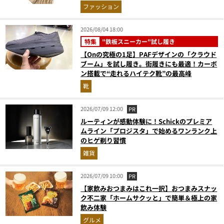
ファッション
2026/08/04 18:00
特集
"鉄板スニーカー"試し履き
【Onの究極の1足】PAFデザインの「クラウド
ブーム」を試し履き。街履きにも最適！カーボ
ン搭載で“走れるハイテク靴”の最高峰
靴
2026/07/09 12:00
PR
ルーティンが感動体験に！Schickのプレミア
ムライン「プロジスタ」で始めるワンランク上
のヒゲ剃り習慣
雑貨
2026/07/09 10:00
PR
【家飲みおつまみはこれ一択】おつまみスナッ
ク不二家「ホームサクッと」で簡単＆極上の家
飲み体験
グルメ