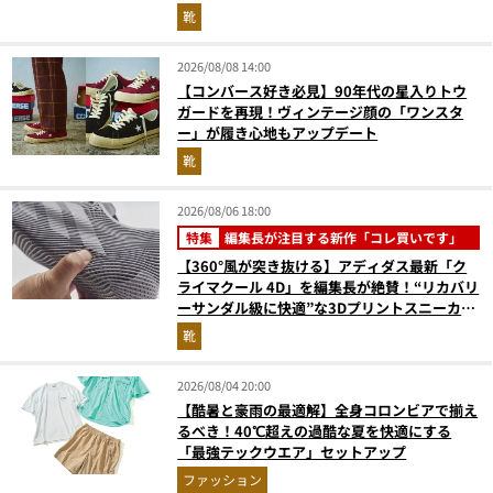
靴
2026/08/08 14:00
【コンバース好き必見】90年代の星入りトウ
ガードを再現！ヴィンテージ顔の「ワンスタ
ー」が履き心地もアップデート
靴
2026/08/06 18:00
特集
編集長が注目する新作「コレ買いです」
【360°風が突き抜ける】アディダス最新「ク
ライマクール 4D」を編集長が絶賛！“リカバリ
ーサンダル級に快適”な3Dプリントスニーカー
『コレ買いです』Vol.173
靴
2026/08/04 20:00
【酷暑と豪雨の最適解】全身コロンビアで揃え
るべき！40℃超えの過酷な夏を快適にする
「最強テックウエア」セットアップ
ファッション