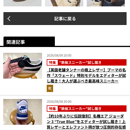
記事に戻る
関連記事
2026/08/09 20:00
特集
"鉄板スニーカー"試し履き
【英国老舗タンナーの極上レザー】プーマの名
作「スウェード」特別モデルをエディターが試
し履き！大人が選ぶべき最高峰スニーカー
靴
2026/08/08 20:00
特集
"鉄板スニーカー"試し履き
【約10年ぶりに伝説復刻】名機エア ジョーダ
ン 3 “True Blue”をエディターが試し履き！上
質レザーとエレファント柄が放つ圧倒的存在感