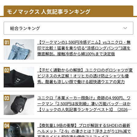
モノマックス 人気記事ランキング
【ワークマンの1,590円冷感デニム】vsユニクロ・無
印で比較！猛暑を乗り切る“涼感ロングパンツ”3選を
徹底解剖。接触冷感から綿100%まで決定版
【汗だく通勤からの解放】ユニクロのポロシャツが夏
ビジネスの大正解！オリヒカの透け防止シャツも優
秀。酷暑も涼しい顔で働ける超快適ウエアの実力
ユニクロ「本業メーカー顔負け」奇跡の4,990円、ワ
ークマン「2,500円は反則級」凄い万能バッグ…ほか
【リュックの人気記事ランキングベスト3】（2026年
6月版）
【換気量1.9倍の衝撃】プロが解説するSHOEIの最新
ヘルメット「Z-9」の凄さとは？浮き上がり13%減で
高速ライドも超快適な傑作フルフェイス