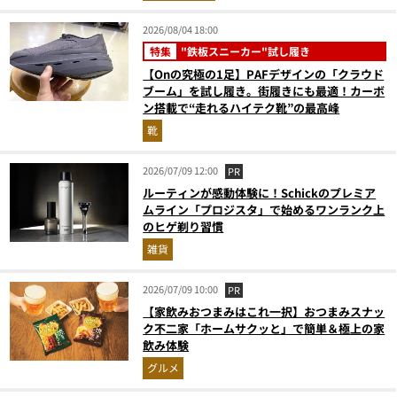
2026/08/04 18:00
特集
"鉄板スニーカー"試し履き
【Onの究極の1足】PAFデザインの「クラウド
ブーム」を試し履き。街履きにも最適！カーボ
ン搭載で“走れるハイテク靴”の最高峰
靴
2026/07/09 12:00
PR
ルーティンが感動体験に！Schickのプレミア
ムライン「プロジスタ」で始めるワンランク上
のヒゲ剃り習慣
雑貨
2026/07/09 10:00
PR
【家飲みおつまみはこれ一択】おつまみスナッ
ク不二家「ホームサクッと」で簡単＆極上の家
飲み体験
グルメ