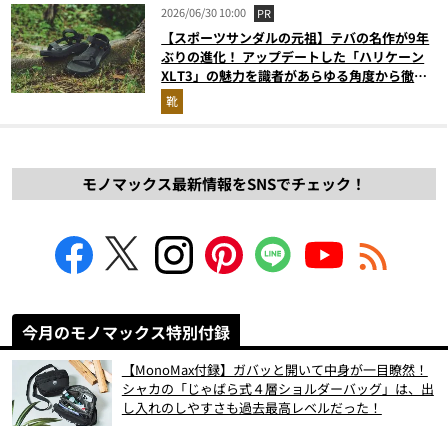
2026/06/30 10:00
PR
【スポーツサンダルの元祖】テバの名作が9年
ぶりの進化！ アップデートした「ハリケーン
XLT3」の魅力を識者があらゆる角度から徹底
解説！
靴
モノマックス最新情報をSNSでチェック！
今月のモノマックス特別付録
【MonoMax付録】ガバッと開いて中身が一目瞭然！
シャカの「じゃばら式４層ショルダーバッグ」は、出
し入れのしやすさも過去最高レベルだった！