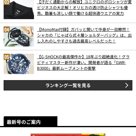
【汗だく通勤からの解放】ユニクロのポロシャツが夏
ビジネスの大正解！オリヒカの透け防止シャツも優
秀。酷暑も涼しい顔で働ける超快適ウエアの実力
【MonoMax付録】ガバッと開いて中身が一目瞭然！
シャカの「じゃばら式４層ショルダーバッグ」は、出
し入れのしやすさも過去最高レベルだった！
【G-SHOCKの最高傑作か】18年ぶり超絶進化！グラ
ビティマスター新作が凄い。開発者が語る「GWR-
B3000」最新ムーブメントの衝撃
ランキング一覧を見る
最新号のご案内