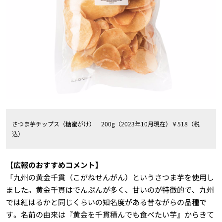
さつま芋チップス（糖蜜がけ） 200g（2023年10月現在）￥518（税
込）
【広報のおすすめコメント】
「九州の黄金千貫（こがねせんがん）というさつま芋を使用し
ました。黄金千貫はでんぷんが多く、甘いのが特徴的で、九州
では紅はるかと同じくらいの知名度がある昔ながらの品種で
す。名前の由来は『黄金を千貫積んでも食べたい芋』からきて