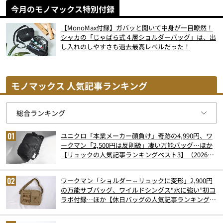
今月のモノマックス特別付録
【MonoMax付録】ガバッと開いて中身が一目瞭然！
シャカの「じゃばら式４層ショルダーバッグ」は、出
し入れのしやすさも過去最高レベルだった！
モノマックス 人気記事ランキング
ユニクロ「本業メーカー顔負け」奇跡の4,990円、ワ
ークマン「2,500円は反則級」凄い万能バッグ…ほか
【リュックの人気記事ランキングベスト3】（2026年
6月版）
ワークマン「ショルダー⇔リュックに変形」2,900円
の万能サブバッグ、ワイルドシングス“水に強い”初コ
ラボ付録…ほか【休日バッグの人気記事ランキングベ
スト3】（2026年6月版）