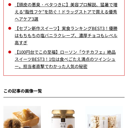
【頭皮の悪臭・ベタつきに】美容プロ解説、猛暑で増
える“脂性フケ”を防ぐ！ドラッグストアで買える優秀
ヘアケア3選
【セブン新作スイーツ】実食ランキングBEST3！優勝
はもちもちの塩バニラクレープ、濃厚チョコもレベル
高すぎ
【100円台でこの至福】ローソン「ウチカフェ」絶品
スイーツBEST3！1位は食べごたえ満点のツインシュ
ー。担当者直撃でわかった人気の秘密
この記事の画像一覧