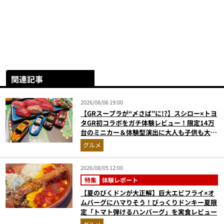
関連記事
2026/08/06 19:00
【GRスープラが“〆さば”に!?】スシロー×トヨ
タGR初コラボをガチ体験レビュー！限定14万
台のミニカー＆体験型演出に大人も子供も大興
奮間違いなし
グルメ
2026/08/05 12:00
特集
体験レポート
【夏のびくドンが大正解】巨大エビフライ×オ
ムバーグにハマりそう！びっくりドンキー夏限
定「トマト弾けるハンバーグ」を実食レビュー