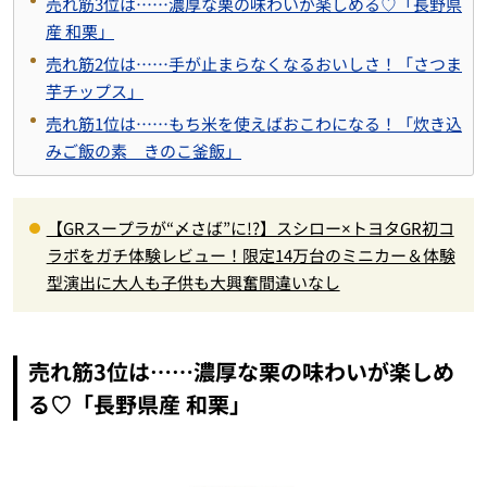
売れ筋3位は……濃厚な栗の味わいが楽しめる♡「長野県
産 和栗」
売れ筋2位は……手が止まらなくなるおいしさ！「さつま
芋チップス」
売れ筋1位は……もち米を使えばおこわになる！「炊き込
みご飯の素 きのこ釜飯」
【GRスープラが“〆さば”に!?】スシロー×トヨタGR初コ
ラボをガチ体験レビュー！限定14万台のミニカー＆体験
型演出に大人も子供も大興奮間違いなし
売れ筋3位は……濃厚な栗の味わいが楽しめ
る♡「長野県産 和栗」