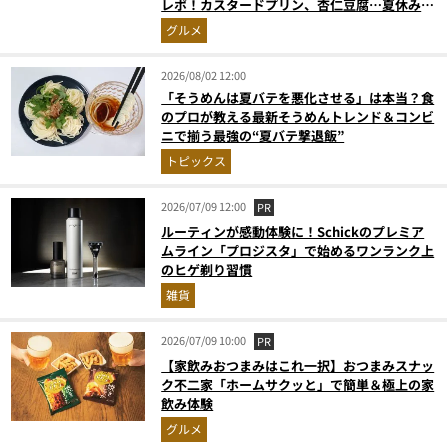
レポ！カスタードプリン、杏仁豆腐…夏休みの
おやつに最強すぎた
グルメ
2026/08/02 12:00
「そうめんは夏バテを悪化させる」は本当？食
のプロが教える最新そうめんトレンド＆コンビ
ニで揃う最強の“夏バテ撃退飯”
トピックス
2026/07/09 12:00
PR
ルーティンが感動体験に！Schickのプレミア
ムライン「プロジスタ」で始めるワンランク上
のヒゲ剃り習慣
雑貨
2026/07/09 10:00
PR
【家飲みおつまみはこれ一択】おつまみスナッ
ク不二家「ホームサクッと」で簡単＆極上の家
飲み体験
グルメ