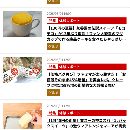
グルメ
2026/08/04 19:00
特集
体験レポート
【130円の至福】永谷園の伝説スイーツ「モコ
モコ」が12年ぶり復活！ファン大歓喜のマグ
カップで作る絶品ケーキを食べたらやっぱり最
高にウマかった
グルメ
2026/08/04 12:00
特集
体験レポート
【価格バグ再び】ファミマが太っ腹すぎ！「お
値段そのまま45%増量」を実食レポ。クレー
プは推定59%増の衝撃的な大盤振る舞い
グルメ
2026/08/03 12:00
特集
体験レポート
【1食45円の衝撃】業スーの神コスパ「1Lパッ
クスイーツ」の激ウマアレンジをマニアが実食