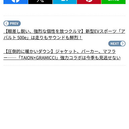
P
【眼差し鋭い、強烈な個性を放つクルマ】新型EVスポーツ「ア
バルト 500e」は走りもサウンドも鮮烈！
N
【圧倒的に暖かいダウン】ジャケット、パーカー、マフラ
ー……「TAION×GRAMICCI」強力コラボは今季も見逃せない