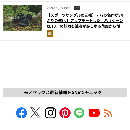
2026/06/30 10:00
PR
【スポーツサンダルの元祖】テバの名作が9年
ぶりの進化！ アップデートした「ハリケーン
XLT3」の魅力を識者があらゆる角度から徹底
解説！
靴
モノマックス最新情報をSNSでチェック！