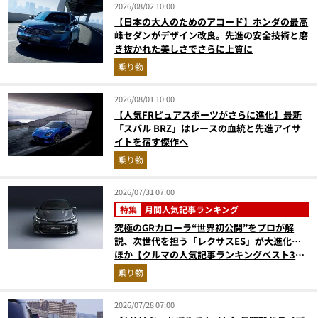
2026/08/02 10:00
【日本の大人のためのアコード】ホンダの最高
峰セダンがデザイン改良。先進の安全技術と磨
き抜かれた美しさでさらに上質に
乗り物
2026/08/01 10:00
【人気FRピュアスポーツがさらに進化】最新
「スバル BRZ」はレースの血統と先進アイサ
イトを宿す傑作へ
乗り物
2026/07/31 07:00
特集
月間人気記事ランキング
究極のGRカローラ“世界初公開”をプロが解
説、次世代を担う「レクサスES」が大進化…
ほか【クルマの人気記事ランキングベスト3】
（2026年6月版）
乗り物
2026/07/28 07:00