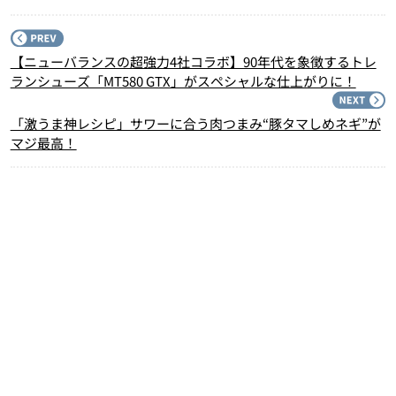
P
【ニューバランスの超強力4社コラボ】90年代を象徴するトレ
ランシューズ「MT580 GTX」がスペシャルな仕上がりに！
N
「激うま神レシピ」サワーに合う肉つまみ“豚タマしめネギ”が
マジ最高！