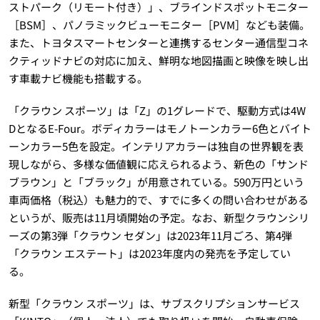
ストパーク（リモート付き）」、ブラインドスポットモニター
［BSM］、パノラミックビューモニター［PVM］なども装備。
また、トヨタスマートセンターと連携するセンター通信型コネ
クティッドナビの対応に加え、鮮明な地図描画と映像を映し出
す車載ナビ機能も搭載する。
「クラウン スポーツ」は「Z」の1グレードで、駆動方式は4W
DとなるE-Four。ボディカラーはモノトーンカラー6色とバイト
ーンカラー5色を設定。インテリアカラーは独自の世界観を表
現しながら、多様な価値観に応えられるよう、新色の「サンド
ブラウン」と「ブラック」が用意されている。590万円という
車両価格（税込）も魅力的で、すでに多くの問い合わせがある
というが、販売は11月頃開始の予定。なお、新型クラウンシリ
ーズの第3弾「クラウン セダン」は2023年11月ごろ、第4弾
「クラウン エステート」は2023年度内の発売を予定してい
る。
新型「クラウン スポーツ」は、サブスクリプションサービス