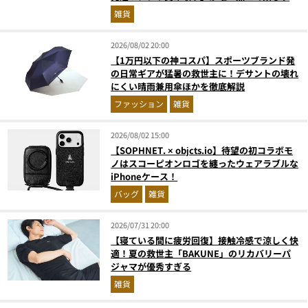
た
雑貨
2026/08/02 20:00
【1万円以下の神コスパ】スポーツブランド発
の日常ギアが猛暑の救世主に！デサントの壊れ
にくい晴雨兼用傘ほかを徹底解説
ファッション
雑貨
2026/08/02 15:00
【SOPHNET. × objcts.io】待望の初コラボモ
ノはスコーピオンロゴを纏ったウェアラブルな
iPhoneケース！
バッグ
雑貨
2026/07/31 20:00
【寝ている間に疲労回復】接触冷感で涼しく快
適！夏の救世主「BAKUNE」のリカバリーパ
ジャマが優秀すぎる
雑貨