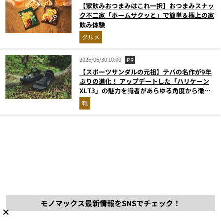
【家飲みおつまみはこれ一択】おつまみスナッ
ク不二家「ホームサクッと」で簡単＆極上の家
飲み体験
グルメ
2026/06/30 10:00
PR
【スポーツサンダルの元祖】テバの名作が9年
ぶりの進化！ アップデートした「ハリケーン
XLT3」の魅力を識者があらゆる角度から徹底
解説！
靴
モノマックス最新情報をSNSでチェック！