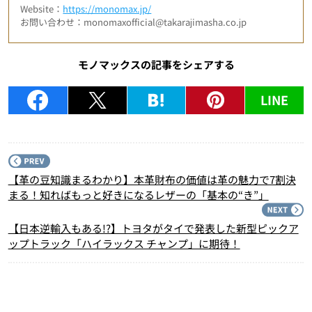
Website：
https://monomax.jp/
お問い合わせ：monomaxofficial@takarajimasha.co.jp
モノマックスの記事をシェアする
LINE
P
【革の豆知識まるわかり】本革財布の価値は革の魅力で7割決
まる！知ればもっと好きになるレザーの「基本の“き”」
N
【日本逆輸入もある!?】トヨタがタイで発表した新型ピックア
ップトラック「ハイラックス チャンプ」に期待！