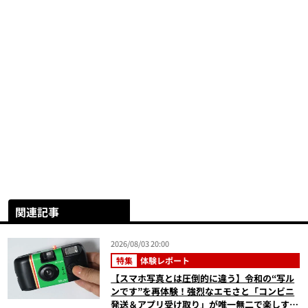
関連記事
2026/08/03 20:00
特集
体験レポート
【スマホ写真とは圧倒的に違う】令和の“写ル
ンです”を再体験！強烈なエモさと「コンビニ
発送＆アプリ受け取り」が唯一無二で楽しすぎ