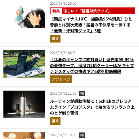
2026/07/30 20:00
特集
涼しい！「猛暑対策グッズ」
【頭皮マイナス10℃・加齢臭95％消臭】ひと
昔前とは別次元級！猛暑の不快感を一掃する
「最新・汗対策グッズ」5選
雑貨
2026/07/30 08:30
【猛暑のキャンプに絶対買い】遮光率99.99％
の最強タープ、保冷力2倍クーラーほか キャプ
テンスタッグの快適ギア6選を徹底解説
アウトドア
2026/07/09 12:00
PR
ルーティンが感動体験に！Schickのプレミア
ムライン「プロジスタ」で始めるワンランク上
のヒゲ剃り習慣
雑貨
2026/07/09 10:00
PR