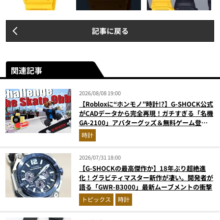
記事に戻る
関連記事
2026/08/08 19:00
【Robloxに“ホンモノ”時計!?】G-SHOCK公式
がCADデータから完全再現！ガチすぎる「名機
GA-2100」アバターグッズ＆無料ゲーム登場
が見逃せない
時計
2026/07/31 18:00
【G-SHOCKの最高傑作か】18年ぶり超絶進
化！グラビティマスター新作が凄い。開発者が
語る「GWR-B3000」最新ムーブメントの衝撃
トピックス
時計