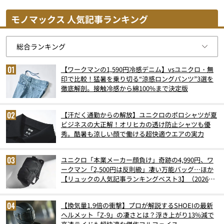
モノマックス 人気記事ランキング
【ワークマンの1,590円冷感デニム】vsユニクロ・無
印で比較！猛暑を乗り切る“涼感ロングパンツ”3選を
徹底解剖。接触冷感から綿100%まで決定版
【汗だく通勤からの解放】ユニクロのポロシャツが夏
ビジネスの大正解！オリヒカの透け防止シャツも優
秀。酷暑も涼しい顔で働ける超快適ウエアの実力
ユニクロ「本業メーカー顔負け」奇跡の4,990円、ワ
ークマン「2,500円は反則級」凄い万能バッグ…ほか
【リュックの人気記事ランキングベスト3】（2026年
6月版）
【換気量1.9倍の衝撃】プロが解説するSHOEIの最新
ヘルメット「Z-9」の凄さとは？浮き上がり13%減で