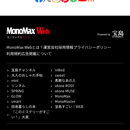
MonoMax Webとは？
運営会社
採用情報
プライバシーポリシー
利用規約
広告掲載について
宝島チャンネル
InRed
大人のおしゃれ手帖
sweet
mini
素敵なあの人
リンネル
otona ROSY
SPRiNG
otona MUSE
GLOW
MonoMax
smart
MonoMaster
田舎暮らしの本
宝島すごい！WEB
『このミステリーがすご
い！』大賞