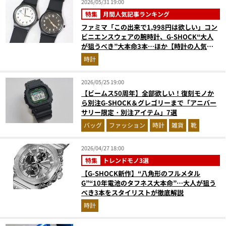
2026/05/31 19:00
特集
月間人気記事ランキング
ファミマ「この出来で1,998円は欲しい」コン
ビニエンスウェアの腕時計、G-SHOCK“大人
が狙うべき”大本命3本…ほか【時計の人気記
事ランキングベスト3】（2026年4月版）
時計
2026/05/25 19:00
【ビームス50周年】全部欲しい！復刻モノか
ら別注G-SHOCK＆グレゴリーまで「アニバー
サリー限定・別注アイテム」7選
バッグ
ファッション
時計
雑貨
靴
2026/04/27 18:00
特集
トレンドモノ3選
【G-SHOCK新作】“八角形のフルメタル
G”“10年電池のタフネス大本命”…大人が狙う
べき3本をスタイリストが徹底解説
時計