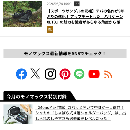
2026/06/30 10:00
PR
【スポーツサンダルの元祖】テバの名作が9年
ぶりの進化！ アップデートした「ハリケーン
XLT3」の魅力を識者があらゆる角度から徹底
解説！
靴
モノマックス最新情報をSNSでチェック！
今月のモノマックス特別付録
【MonoMax付録】ガバッと開いて中身が一目瞭然！
シャカの「じゃばら式４層ショルダーバッグ」は、出
し入れのしやすさも過去最高レベルだった！