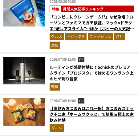
2026/02/28 20:00
特集
月間人気記事ランキング
「コンビニにクレーンゲーム!?」なぜ急増？ロ
ーソンとファミマでガチ検証、マック×ドラク
エ“激レアスライム”…ほか【ホビーの人気記事
ランキングベスト3】（2026年1月版）
グルメ
トピックス
ファッション
時計
雑貨
2026/07/09 12:00
PR
ルーティンが感動体験に！Schickのプレミア
ムライン「プロジスタ」で始めるワンランク上
のヒゲ剃り習慣
雑貨
2026/07/09 10:00
PR
【家飲みおつまみはこれ一択】おつまみスナッ
ク不二家「ホームサクッと」で簡単＆極上の家
飲み体験
グルメ