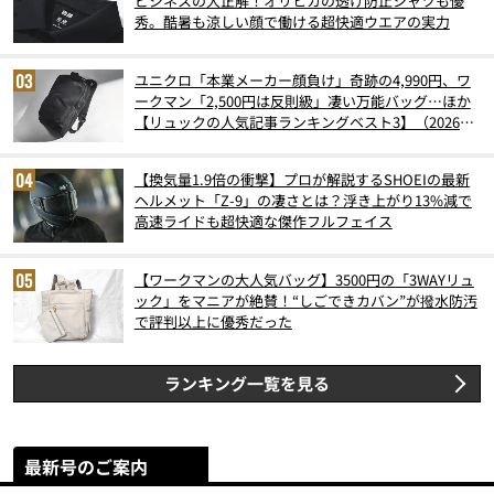
ビジネスの大正解！オリヒカの透け防止シャツも優
秀。酷暑も涼しい顔で働ける超快適ウエアの実力
ユニクロ「本業メーカー顔負け」奇跡の4,990円、ワ
ークマン「2,500円は反則級」凄い万能バッグ…ほか
【リュックの人気記事ランキングベスト3】（2026年
6月版）
【換気量1.9倍の衝撃】プロが解説するSHOEIの最新
ヘルメット「Z-9」の凄さとは？浮き上がり13%減で
高速ライドも超快適な傑作フルフェイス
【ワークマンの大人気バッグ】3500円の「3WAYリュ
ック」をマニアが絶賛！“しごできカバン”が撥水防汚
で評判以上に優秀だった
ランキング一覧を見る
最新号のご案内