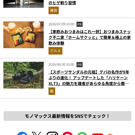
のヒゲ剃り習慣
雑貨
2026/07/09 10:00
PR
【家飲みおつまみはこれ一択】おつまみスナッ
ク不二家「ホームサクッと」で簡単＆極上の家
飲み体験
グルメ
2026/06/30 10:00
PR
【スポーツサンダルの元祖】テバの名作が9年
ぶりの進化！ アップデートした「ハリケーン
XLT3」の魅力を識者があらゆる角度から徹底
解説！
靴
モノマックス最新情報をSNSでチェック！