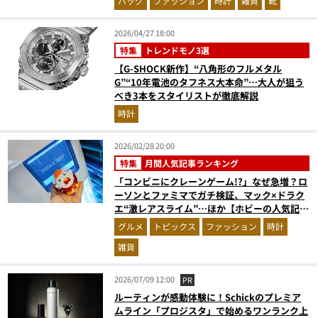
バッグ
ファッション
時計
雑貨
靴
2026/04/27 18:00
特集
トレンドモノ3選
【G-SHOCK新作】“八角形のフルメタル
G”“10年電池のタフネス大本命”…大人が狙う
べき3本をスタイリストが徹底解説
時計
2026/02/28 20:00
特集
月間人気記事ランキング
「コンビニにクレーンゲーム!?」なぜ急増？ロ
ーソンとファミマでガチ検証、マック×ドラク
エ“激レアスライム”…ほか【ホビーの人気記事
ランキングベスト3】（2026年1月版）
グルメ
トピックス
ファッション
時計
雑貨
2026/07/09 12:00
PR
ルーティンが感動体験に！Schickのプレミア
ムライン「プロジスタ」で始めるワンランク上