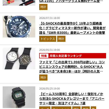
GA-2100」アバターグッズ＆無料ゲーム登場
が見逃せない
時計
2026/07/31 18:00
【G-SHOCKの最高傑作か】18年ぶり超絶進
化！グラビティマスター新作が凄い。開発者が
語る「GWR-B3000」最新ムーブメントの衝撃
トピックス
時計
2026/05/31 19:00
特集
月間人気記事ランキング
ファミマ「この出来で1,998円は欲しい」コン
ビニエンスウェアの腕時計、G-SHOCK“大人
が狙うべき”大本命3本…ほか【時計の人気記
事ランキングベスト3】（2026年4月版）
時計
2026/05/25 19:00
【ビームス50周年】全部欲しい！復刻モノか
ら別注G-SHOCK＆グレゴリーまで「アニバー
サリー限定・別注アイテム」7選