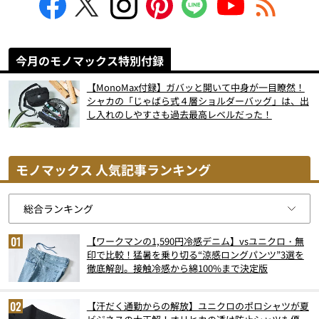
今月のモノマックス特別付録
【MonoMax付録】ガバッと開いて中身が一目瞭然！
シャカの「じゃばら式４層ショルダーバッグ」は、出
し入れのしやすさも過去最高レベルだった！
モノマックス 人気記事ランキング
【ワークマンの1,590円冷感デニム】vsユニクロ・無
印で比較！猛暑を乗り切る“涼感ロングパンツ”3選を
徹底解剖。接触冷感から綿100%まで決定版
【汗だく通勤からの解放】ユニクロのポロシャツが夏