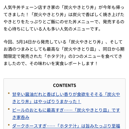
人気牛丼チェーン店すき家の「炭火やきとり丼」が今年も帰っ
てきました！「炭火やきとり丼」は炭火で香ばしく焼き上げた
やきとりをたっぷりとご飯にのせた丼メニューで、発売するの
を心待ちにしている人も多い人気のメニューです。
今回、5月14日から発売している「炭火やきとり丼」、そして
お酒のつまみとしても最高な「炭火やきとり皿」、同日から期
間限定で発売された「ホタテ汁」の3つのメニューを食べてき
ましたので、その味わいを実食レポートします！
CONTENTS
甘辛い醤油だれと香ばしい香りが食欲をそそる「炭火や
きとり丼」はやっぱりうまかった！
ビールのおともに最高すぎ……「炭火やきとり皿」です
き家呑み
ダークホースすぎ……「ホタテ汁」は旨みたっぷり至福