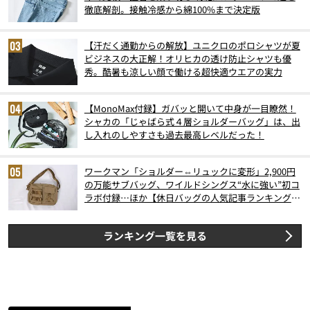
徹底解剖。接触冷感から綿100%まで決定版
【汗だく通勤からの解放】ユニクロのポロシャツが夏
ビジネスの大正解！オリヒカの透け防止シャツも優
秀。酷暑も涼しい顔で働ける超快適ウエアの実力
【MonoMax付録】ガバッと開いて中身が一目瞭然！
シャカの「じゃばら式４層ショルダーバッグ」は、出
し入れのしやすさも過去最高レベルだった！
ワークマン「ショルダー⇔リュックに変形」2,900円
の万能サブバッグ、ワイルドシングス“水に強い”初コ
ラボ付録…ほか【休日バッグの人気記事ランキングベ
スト3】（2026年6月版）
ランキング一覧を見る