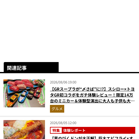
関連記事
2026/08/06 19:00
【GRスープラが“〆さば”に!?】スシロー×トヨ
タGR初コラボをガチ体験レビュー！限定14万
台のミニカー＆体験型演出に大人も子供も大興
奮間違いなし
グルメ
2026/08/05 12:00
特集
体験レポート
【夏のびくドンが大正解】巨大エビフライ×オ