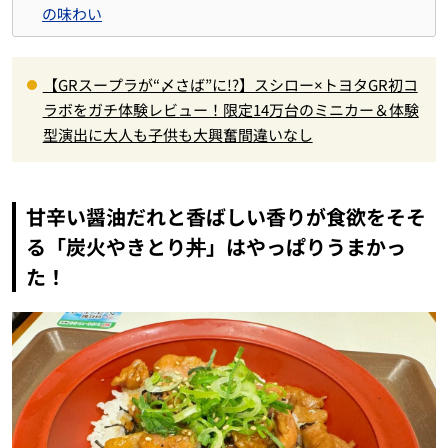
の味わい
【GRスープラが“〆さば”に!?】スシロー×トヨタGR初コ
ラボをガチ体験レビュー！限定14万台のミニカー＆体験
型演出に大人も子供も大興奮間違いなし
甘辛い醤油だれと香ばしい香りが食欲をそそ
る「炭火やきとり丼」はやっぱりうまかっ
た！