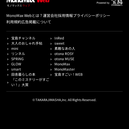
MonoMax Webとは？
運営会社
採用情報
プライバシーポリシー
利用規約
広告掲載について
宝島チャンネル
InRed
大人のおしゃれ手帖
sweet
mini
素敵なあの人
リンネル
otona ROSY
SPRiNG
otona MUSE
GLOW
MonoMax
smart
MonoMaster
田舎暮らしの本
宝島すごい！WEB
『このミステリーがすご
い！』大賞
© TAKARAJIMASHA,Inc. All Rights Reserved.