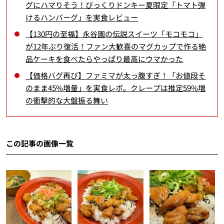
グにハマりそう！びっくりドンキー夏限定「トマト弾
けるハンバーグ」を実食レビュー
【130円の至福】永谷園の伝説スイーツ「モコモコ」
が12年ぶり復活！ファン大歓喜のマグカップで作る絶
品ケーキを食べたらやっぱり最高にウマかった
【価格バグ再び】ファミマが太っ腹すぎ！「お値段そ
のまま45%増量」を実食レポ。クレープは推定59%増
の衝撃的な大盤振る舞い
この記事の画像一覧