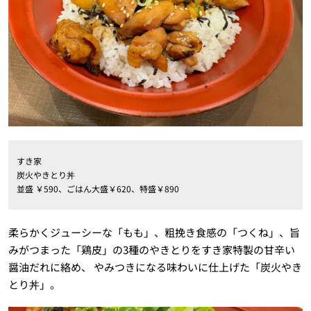
すき家
炭火やきとり丼
並盛 ￥590、ごはん大盛￥620、特盛￥890
柔らかくジューシーな「もも」、粗挽き食感の「つくね」、旨
みがつまった「鶏皮」の3種のやきとりをすき家特製の甘辛い
醤油だれに絡め、 やみつきになる味わいに仕上げた「炭火やき
とり丼」。