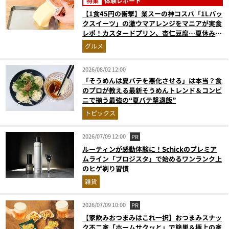
特集
体験レポート
【1食45円の衝撃】業スーの神コスパ「1Lパッ
クスイーツ」の激ウマアレンジをマニアが実食
レポ！カスタードプリン、杏仁豆腐…夏休みの
おやつに最強すぎた
グルメ
2026/08/02 12:00
「そうめんは夏バテを悪化させる」は本当？食
のプロが教える最新そうめんトレンド＆コンビ
ニで揃う最強の“夏バテ撃退飯”
トピックス
2026/07/09 12:00
PR
ルーティンが感動体験に！Schickのプレミア
ムライン「プロジスタ」で始めるワンランク上
のヒゲ剃り習慣
雑貨
2026/07/09 10:00
PR
【家飲みおつまみはこれ一択】おつまみスナッ
ク不二家「ホームサクッと」で簡単＆極上の家