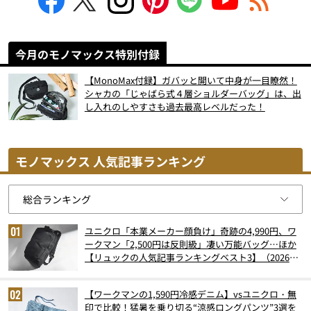
今月のモノマックス特別付録
【MonoMax付録】ガバッと開いて中身が一目瞭然！
シャカの「じゃばら式４層ショルダーバッグ」は、出
し入れのしやすさも過去最高レベルだった！
モノマックス 人気記事ランキング
ユニクロ「本業メーカー顔負け」奇跡の4,990円、ワ
ークマン「2,500円は反則級」凄い万能バッグ…ほか
【リュックの人気記事ランキングベスト3】（2026年
6月版）
【ワークマンの1,590円冷感デニム】vsユニクロ・無
印で比較！猛暑を乗り切る“涼感ロングパンツ”3選を