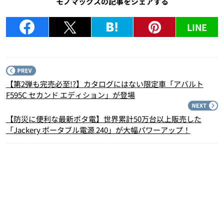
モノマックスの記事をシェアする
LINE
P
【第2弾も完売必至!?】カタログにはない限定車「アバルト
F595C セカンド エディション」が登場
N
【防災に便利な最新ポタ電】世界累計50万台以上販売した
「Jackery ポータブル電源 240」が大幅パワーアップ！