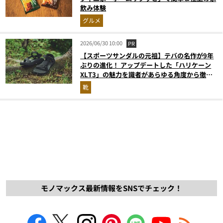
飲み体験
グルメ
2026/06/30 10:00
PR
【スポーツサンダルの元祖】テバの名作が9年
ぶりの進化！ アップデートした「ハリケーン
XLT3」の魅力を識者があらゆる角度から徹底
解説！
靴
モノマックス最新情報をSNSでチェック！