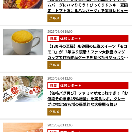
ムバーグにハマりそう！びっくりドンキー夏限
定「トマト弾けるハンバーグ」を実食レビュー
グルメ
2026/08/04 19:00
特集
体験レポート
【130円の至福】永谷園の伝説スイーツ「モコ
モコ」が12年ぶり復活！ファン大歓喜のマグ
カップで作る絶品ケーキを食べたらやっぱり最
高にウマかった
グルメ
2026/08/04 12:00
特集
体験レポート
【価格バグ再び】ファミマが太っ腹すぎ！「お
値段そのまま45%増量」を実食レポ。クレー
プは推定59%増の衝撃的な大盤振る舞い
グルメ
2026/08/03 12:00