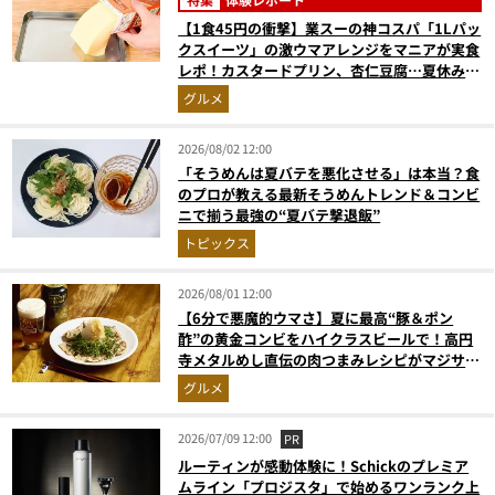
【1食45円の衝撃】業スーの神コスパ「1Lパッ
クスイーツ」の激ウマアレンジをマニアが実食
レポ！カスタードプリン、杏仁豆腐…夏休みの
おやつに最強すぎた
グルメ
2026/08/02 12:00
「そうめんは夏バテを悪化させる」は本当？食
のプロが教える最新そうめんトレンド＆コンビ
ニで揃う最強の“夏バテ撃退飯”
トピックス
2026/08/01 12:00
【6分で悪魔的ウマさ】夏に最高“豚＆ポン
酢”の黄金コンビをハイクラスビールで！高円
寺メタルめし直伝の肉つまみレシピがマジサイ
コー【マンダ◯リアンにも食べさせたい】
グルメ
2026/07/09 12:00
PR
ルーティンが感動体験に！Schickのプレミア
ムライン「プロジスタ」で始めるワンランク上