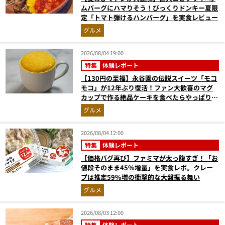
ムバーグにハマりそう！びっくりドンキー夏限
定「トマト弾けるハンバーグ」を実食レビュー
グルメ
2026/08/04 19:00
特集
体験レポート
【130円の至福】永谷園の伝説スイーツ「モコ
モコ」が12年ぶり復活！ファン大歓喜のマグ
カップで作る絶品ケーキを食べたらやっぱり最
高にウマかった
グルメ
2026/08/04 12:00
特集
体験レポート
【価格バグ再び】ファミマが太っ腹すぎ！「お
値段そのまま45%増量」を実食レポ。クレー
プは推定59%増の衝撃的な大盤振る舞い
グルメ
2026/08/03 12:00
特集
体験レポート