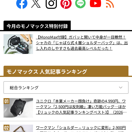
今月のモノマックス特別付録
【MonoMax付録】ガバッと開いて中身が一目瞭然！
シャカの「じゃばら式４層ショルダーバッグ」は、出
し入れのしやすさも過去最高レベルだった！
モノマックス 人気記事ランキング
ユニクロ「本業メーカー顔負け」奇跡の4,990円、ワ
ークマン「2,500円は反則級」凄い万能バッグ…ほか
【リュックの人気記事ランキングベスト3】（2026年
6月版）
ワークマン「ショルダー⇔リュックに変形」2,900円