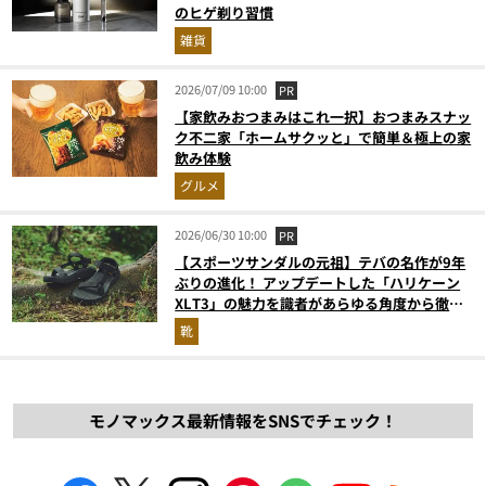
のヒゲ剃り習慣
雑貨
2026/07/09 10:00
PR
【家飲みおつまみはこれ一択】おつまみスナッ
ク不二家「ホームサクッと」で簡単＆極上の家
飲み体験
グルメ
2026/06/30 10:00
PR
【スポーツサンダルの元祖】テバの名作が9年
ぶりの進化！ アップデートした「ハリケーン
XLT3」の魅力を識者があらゆる角度から徹底
解説！
靴
モノマックス最新情報をSNSでチェック！