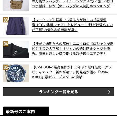
の万能サブバッグ、ワイルドシングス“水に強い”初コ
ラボ付録…ほか【休日バッグの人気記事ランキングベ
スト3】（2026年6月版）
【ワークマン】猛暑でも着る方が涼しい「表面温
度-10℃の氷撃ウェア」をレビュー！“腕だけ濡らすの
が正解”の気化冷却機能が凄い
【汗だく通勤からの解放】ユニクロのポロシャツが夏
ビジネスの大正解！オリヒカの透け防止シャツも優
秀。酷暑も涼しい顔で働ける超快適ウエアの実力
【G-SHOCKの最高傑作か】18年ぶり超絶進化！グラ
ビティマスター新作が凄い。開発者が語る「GWR-
B3000」最新ムーブメントの衝撃
ランキング一覧を見る
最新号のご案内