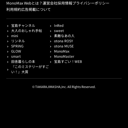
MonoMax Webとは？
運営会社
採用情報
プライバシーポリシー
利用規約
広告掲載について
宝島チャンネル
InRed
大人のおしゃれ手帖
sweet
mini
素敵なあの人
リンネル
otona ROSY
SPRiNG
otona MUSE
GLOW
MonoMax
smart
MonoMaster
田舎暮らしの本
宝島すごい！WEB
『このミステリーがすご
い！』大賞
© TAKARAJIMASHA,Inc. All Rights Reserved.