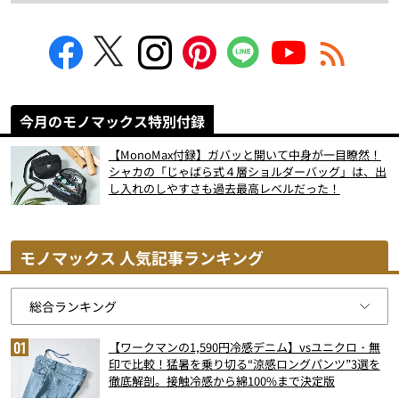
今月のモノマックス特別付録
【MonoMax付録】ガバッと開いて中身が一目瞭然！
シャカの「じゃばら式４層ショルダーバッグ」は、出
し入れのしやすさも過去最高レベルだった！
モノマックス 人気記事ランキング
【ワークマンの1,590円冷感デニム】vsユニクロ・無
印で比較！猛暑を乗り切る“涼感ロングパンツ”3選を
徹底解剖。接触冷感から綿100%まで決定版