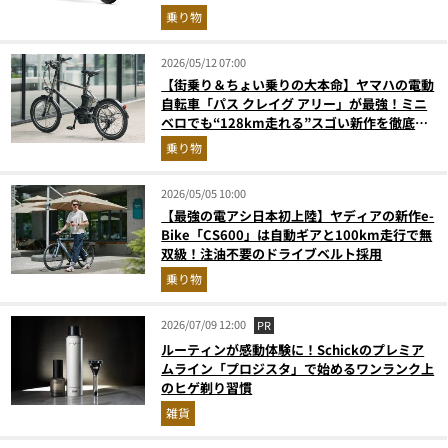
解説
乗り物
2026/05/12 07:00
【街乗り＆ちょい乗りの大本命】ヤマハの電動
自転車「パス クレイグ アリー」が最強！ミニ
ベロでも“128km走れる”スゴい新作を徹底解
説
乗り物
2026/05/05 10:00
【最強の電アシ日本初上陸】ヤディアの新作e-
Bike「CS600」は自動ギアと100km走行で無
双級！注油不要のドライブベルト採用
乗り物
2026/07/09 12:00
PR
ルーティンが感動体験に！Schickのプレミア
ムライン「プロジスタ」で始めるワンランク上
のヒゲ剃り習慣
雑貨