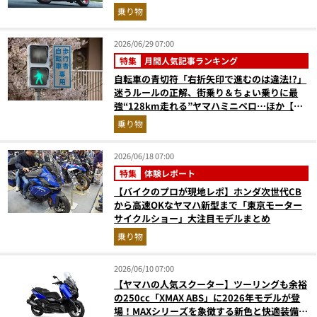
ングまで最強
乗り物
2026/06/29 07:00
特集
月間人気記事ランキング
自転車の青切符「右折矢印で進むのは違法!?」
迷うルールの正解、街乗り＆ちょい乗りに最
強“128km走れる”ヤマハミニベロ…ほか【自
転車の人気記事ランキングベスト3】（2026年
乗り物
5月版）
2026/06/18 07:00
特集
体験レポート
【バイクのプロが現地レポ】ホンダ次世代CB
から高速OKなヤマハ新型まで「東京モーター
サイクルショー」大注目モデルまとめ
乗り物
2026/06/10 07:00
【ヤマハの人気スクーター】ツーリングも余裕
の250cc「XMAX ABS」に2026年モデルが登
場！MAXシリーズを象徴する新色と快適装備を