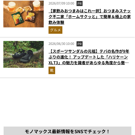
2026/07/09 10:00
PR
【家飲みおつまみはこれ一択】おつまみスナッ
ク不二家「ホームサクッと」で簡単＆極上の家
飲み体験
グルメ
2026/06/30 10:00
PR
【スポーツサンダルの元祖】テバの名作が9年
ぶりの進化！ アップデートした「ハリケーン
XLT3」の魅力を識者があらゆる角度から徹底
解説！
靴
モノマックス最新情報をSNSでチェック！