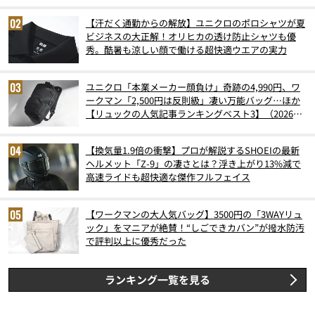
【汗だく通勤からの解放】ユニクロのポロシャツが夏
ビジネスの大正解！オリヒカの透け防止シャツも優
秀。酷暑も涼しい顔で働ける超快適ウエアの実力
ユニクロ「本業メーカー顔負け」奇跡の4,990円、ワ
ークマン「2,500円は反則級」凄い万能バッグ…ほか
【リュックの人気記事ランキングベスト3】（2026年
6月版）
【換気量1.9倍の衝撃】プロが解説するSHOEIの最新
ヘルメット「Z-9」の凄さとは？浮き上がり13%減で
高速ライドも超快適な傑作フルフェイス
【ワークマンの大人気バッグ】3500円の「3WAYリュ
ック」をマニアが絶賛！“しごできカバン”が撥水防汚
で評判以上に優秀だった
ランキング一覧を見る