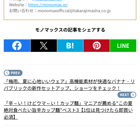
Website：
https://monomax.jp/
お問い合わせ：monomaxofficial@takarajimasha.co.jp
モノマックスの記事をシェアする
LINE
P
「梅雨、夏に心地いいウェア」高機能素材が快適なバナナ・リ
パブリックの新作セットアップ、ショーツをチェック！
N
「辛～い！けどウマ～い！カップ麺」マニアが薦める“この夏
絶対食べたい旨辛カップ麺”ベスト3【1位は見つけたら即買い
必須】