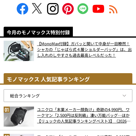
今月のモノマックス特別付録
【MonoMax付録】ガバッと開いて中身が一目瞭然！
シャカの「じゃばら式４層ショルダーバッグ」は、出
し入れのしやすさも過去最高レベルだった！
モノマックス 人気記事ランキング
ユニクロ「本業メーカー顔負け」奇跡の4,990円、ワ
ークマン「2,500円は反則級」凄い万能バッグ…ほか
【リュックの人気記事ランキングベスト3】（2026年
6月版）