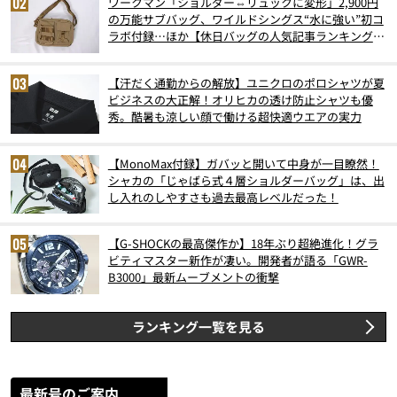
ワークマン「ショルダー⇔リュックに変形」2,900円
の万能サブバッグ、ワイルドシングス“水に強い”初コ
ラボ付録…ほか【休日バッグの人気記事ランキングベ
スト3】（2026年6月版）
【汗だく通勤からの解放】ユニクロのポロシャツが夏
ビジネスの大正解！オリヒカの透け防止シャツも優
秀。酷暑も涼しい顔で働ける超快適ウエアの実力
【MonoMax付録】ガバッと開いて中身が一目瞭然！
シャカの「じゃばら式４層ショルダーバッグ」は、出
し入れのしやすさも過去最高レベルだった！
【G-SHOCKの最高傑作か】18年ぶり超絶進化！グラ
ビティマスター新作が凄い。開発者が語る「GWR-
B3000」最新ムーブメントの衝撃
ランキング一覧を見る
最新号のご案内