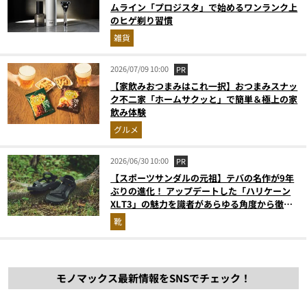
ムライン「プロジスタ」で始めるワンランク上
のヒゲ剃り習慣
雑貨
2026/07/09 10:00
PR
【家飲みおつまみはこれ一択】おつまみスナッ
ク不二家「ホームサクッと」で簡単＆極上の家
飲み体験
グルメ
2026/06/30 10:00
PR
【スポーツサンダルの元祖】テバの名作が9年
ぶりの進化！ アップデートした「ハリケーン
XLT3」の魅力を識者があらゆる角度から徹底
解説！
靴
モノマックス最新情報をSNSでチェック！