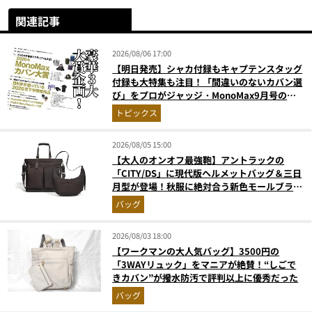
関連記事
2026/08/06 17:00
【明日発売】シャカ付録もキャプテンスタッグ
付録も大特集も注目！「間違いのないカバン選
び」をプロがジャッジ・MonoMax9月号の目
次を公開
トピックス
2026/08/05 15:00
【大人のオンオフ最強鞄】アントラックの
「CITY/DS」に現代版ヘルメットバッグ＆三日
月型が登場！秋服に絶対合う新色モールブラウ
ンが傑作
バッグ
2026/08/03 18:00
【ワークマンの大人気バッグ】3500円の
「3WAYリュック」をマニアが絶賛！“しごで
きカバン”が撥水防汚で評判以上に優秀だった
バッグ