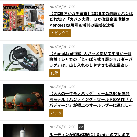
2026/08/03 17:00
【プロ9名がガチ審査】2026年の最高カバンは
どれだ!? 「カバン大賞」ほか注目企画満載の
MonoMax9月号＆増刊の表紙を速報
トピックス
2026/08/01 17:00
【MonoMax付録】ガバッと開いて中身が一目
瞭然！シャカの「じゃばら式４層ショルダーバ
ッグ」は、出し入れのしやすさも過去最高レベ
ルだった！
付録
2026/08/01 16:00
【大人の一生モノバッグ】ビームス50周年特
別モデル！ハンティング・ワールドの名作「ア
バディーン」が極上のオールレザーに進化して
登場
バッグ
2026/07/09 12:00
PR
ルーティンが感動体験に！Schickのプレミア