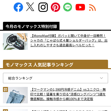
今月のモノマックス特別付録
【MonoMax付録】ガバッと開いて中身が一目瞭然！
シャカの「じゃばら式４層ショルダーバッグ」は、出
し入れのしやすさも過去最高レベルだった！
モノマックス 人気記事ランキング
【ワークマンの1,590円冷感デニム】vsユニクロ・無
印で比較！猛暑を乗り切る“涼感ロングパンツ”3選を
徹底解剖。接触冷感から綿100%まで決定版