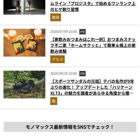
ムライン「プロジスタ」で始めるワンランク上
のヒゲ剃り習慣
雑貨
2026/07/09 10:00
PR
【家飲みおつまみはこれ一択】おつまみスナッ
ク不二家「ホームサクッと」で簡単＆極上の家
飲み体験
グルメ
2026/06/30 10:00
PR
【スポーツサンダルの元祖】テバの名作が9年
ぶりの進化！ アップデートした「ハリケーン
XLT3」の魅力を識者があらゆる角度から徹底
解説！
靴
モノマックス最新情報をSNSでチェック！