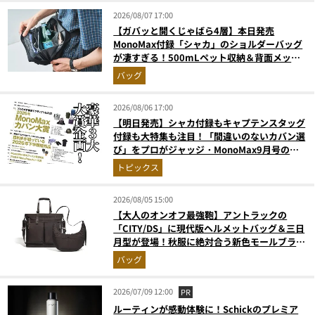
2026/08/07 17:00
【ガバッと開くじゃばら4層】本日発売
MonoMax付録「シャカ」のショルダーバッグ
が凄すぎる！500mLペット収納＆背面メッシ
ュでベタつかない
バッグ
2026/08/06 17:00
【明日発売】シャカ付録もキャプテンスタッグ
付録も大特集も注目！「間違いのないカバン選
び」をプロがジャッジ・MonoMax9月号の目
次を公開
トピックス
2026/08/05 15:00
【大人のオンオフ最強鞄】アントラックの
「CITY/DS」に現代版ヘルメットバッグ＆三日
月型が登場！秋服に絶対合う新色モールブラウ
ンが傑作
バッグ
2026/07/09 12:00
PR
ルーティンが感動体験に！Schickのプレミア