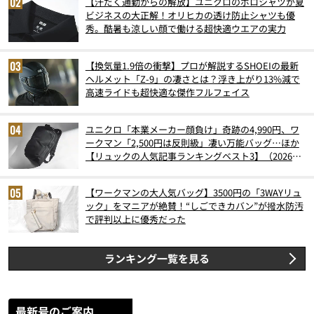
【汗だく通勤からの解放】ユニクロのポロシャツが夏
ビジネスの大正解！オリヒカの透け防止シャツも優
秀。酷暑も涼しい顔で働ける超快適ウエアの実力
【換気量1.9倍の衝撃】プロが解説するSHOEIの最新
ヘルメット「Z-9」の凄さとは？浮き上がり13%減で
高速ライドも超快適な傑作フルフェイス
ユニクロ「本業メーカー顔負け」奇跡の4,990円、ワ
ークマン「2,500円は反則級」凄い万能バッグ…ほか
【リュックの人気記事ランキングベスト3】（2026年
6月版）
【ワークマンの大人気バッグ】3500円の「3WAYリュ
ック」をマニアが絶賛！“しごできカバン”が撥水防汚
で評判以上に優秀だった
ランキング一覧を見る
最新号のご案内