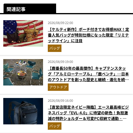
関連記事
2026/08/09 22:00
【ケルティ新作】ポーチ付きでお得感MAX！定
番人気バッグが特別仕様になった限定「リミテ
ッドライン」に注目
バッグ
2026/08/09 19:00
【鹿番長50年の最高傑作】キャプテンスタッ
グ「アルミローテーブル」「鹿ベンチ」…日本
のアウトドアを創った歴史と継続・進化を続け
る定番神ギア11選
アウトドア
2026/08/09 16:00
【直営店限定ネイビー降臨】エース最高峰ビジ
ネスバッグ「EVL-4.0」に待望の新色！負担激
減の特許ショルダー＆可変PC収納で通勤・出
張が無敵に
バッグ