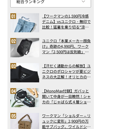
【ワークマンの1,590円冷感
デニム】vsユニクロ・無印で
比較！猛暑を乗り切る“涼感
ロングパンツ”3選を徹底解
剖。接触冷感から綿100%ま
ユニクロ「本業メーカー顔負
で決定版
け」奇跡の4,990円、ワーク
マン「2,500円は反則級」凄
い万能バッグ…ほか【リュッ
クの人気記事ランキングベス
【汗だく通勤からの解放】ユ
ト3】（2026年6月版）
ニクロのポロシャツが夏ビジ
ネスの大正解！オリヒカの透
け防止シャツも優秀。酷暑も
涼しい顔で働ける超快適ウエ
【MonoMax付録】ガバッと
アの実力
開いて中身が一目瞭然！シャ
カの「じゃばら式４層ショル
ダーバッグ」は、出し入れの
しやすさも過去最高レベルだ
ワークマン「ショルダー⇔リ
った！
ュックに変形」2,900円の万
能サブバッグ、ワイルドシン