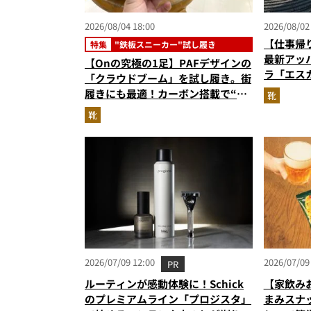
2026/08/04 18:00
2026/08/02
【仕事帰
特集
"鉄板スニーカー"試し履き
最新アッ
【Onの究極の1足】PAFデザインの
ラ「エス
「クラウドブーム」を試し履き。街
ーンに寄
履きにも最適！カーボン搭載で“走
靴
れるハイテク靴”の最高峰
靴
2026/07/09 12:00
2026/07/09
PR
ルーティンが感動体験に！Schick
【家飲み
のプレミアムライン「プロジスタ」
まみスナ