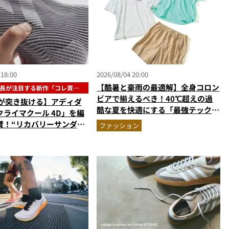
 18:00
2026/08/04 20:00
【酷暑と豪雨の最適解】全身コロン
長が注目する新作「コレ買い
」
ビアで揃えるべき！40℃超えの過
風が突き抜ける】アディダ
酷な夏を快適にする「最強テックウ
クライマクール 4D」を編
エア」セットアップ
賛！“リカバリーサンダル
ファッション
”な3Dプリントスニーカー
です』Vol.173