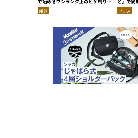
で始めるワンランク上のヒゲ剃り習
と」で簡
慣
雑貨
グルメ