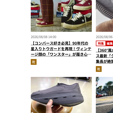
2026/08/08 14:00
2026/08/06
【コンバース好き必見】90年代の
特集
編集
です
星入りトウガードを再現！ヴィンテ
【360°
ージ顔の「ワンスター」が履き心地
ス最新「
もアップデート
集長が絶
靴
級に快適
靴
『コレ買い