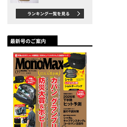
グス“水に強い”初コラボ付
録…ほか【休日バッグの人気
ランキング一覧を見る
記事ランキングベスト3】
（2026年6月版）
最新号のご案内