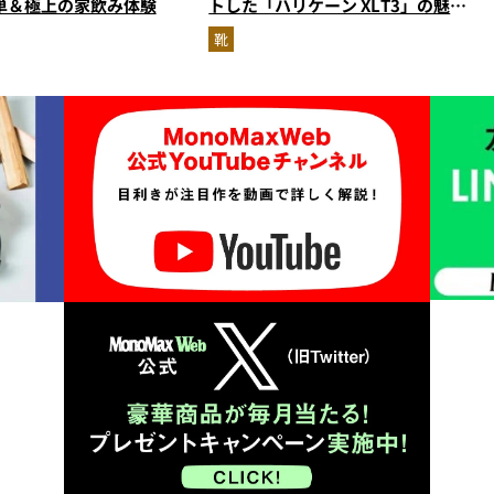
単＆極上の家飲み体験
トした「ハリケーン XLT3」の魅力
を識者があらゆる角度から徹底解
靴
説！