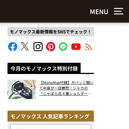
MENU
モノマックス最新情報をSNSでチェック！
今月のモノマックス特別付録
【MonoMax付録】ガバッと開い
て中身が一目瞭然！シャカの
「じゃばら式４層ショルダーバ
ッグ」は、出し入れのしやすさ
も過去最高レベルだった！
モノマックス 人気記事ランキング