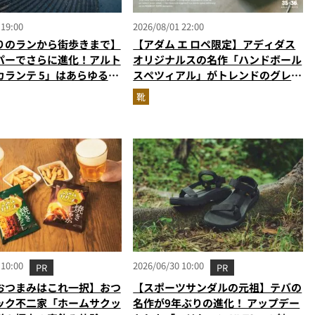
 19:00
2026/08/01 22:00
りのランから街歩きまで】
【アダム エ ロペ限定】アディダス
パーでさらに進化！アルト
オリジナルスの名作「ハンドボール
カランテ 5」はあらゆるシ
スペツィアル」がトレンドのグレー
り添う大人の相棒だ
に！
靴
 10:00
2026/06/30 10:00
PR
PR
おつまみはこれ一択】おつ
【スポーツサンダルの元祖】テバの
ック不二家「ホームサクッ
名作が9年ぶりの進化！ アップデー