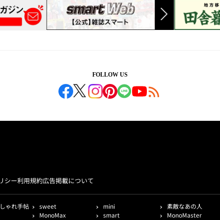
FOLLOW US
リシー
利用規約
広告掲載について
しゃれ手帖
sweet
mini
素敵なあの人
MonoMax
smart
MonoMaster