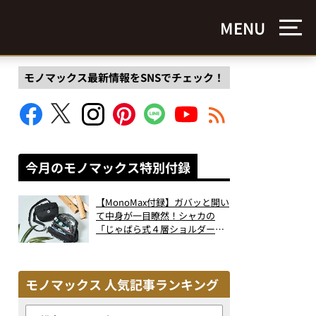
MENU
モノマックス最新情報をSNSでチェック！
今月のモノマックス特別付録
【MonoMax付録】ガバッと開い
て中身が一目瞭然！シャカの
「じゃばら式４層ショルダーバ
ッグ」は、出し入れのしやすさ
も過去最高レベルだった！
モノマックス 人気記事ランキング