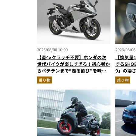
2026/08/08 10:00
2026/08/06
【直4×クラッチ不要】ホンダの次
【換気量
世代バイクが楽しすぎる！初心者か
するSHO
らベテランまで“走る歓び”を味わ
9」の凄
える「CBR400R FOUR E-Clutch」
で高速ラ
乗り物
乗り物
を徹底解説
ェイス