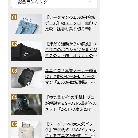
【ワークマンの1,590円冷感
デニム】vsユニクロ・無印で
比較！猛暑を乗り切る“涼感
ロングパンツ”3選を徹底解
剖。接触冷感から綿100%ま
【汗だく通勤からの解放】ユ
で決定版
ニクロのポロシャツが夏ビジ
ネスの大正解！オリヒカの透
け防止シャツも優秀。酷暑も
涼しい顔で働ける超快適ウエ
ユニクロ「本業メーカー顔負
アの実力
け」奇跡の4,990円、ワーク
マン「2,500円は反則級」凄
い万能バッグ…ほか【リュッ
クの人気記事ランキングベス
【換気量1.9倍の衝撃】プロ
ト3】（2026年6月版）
が解説するSHOEIの最新ヘル
メット「Z-9」の凄さとは？
浮き上がり13%減で高速ライ
ドも超快適な傑作フルフェイ
【ワークマンの大人気バッ
ス
グ】3500円の「3WAYリュッ
ク」をマニアが絶賛！“しご