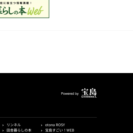
リンネル
otona ROSY
田舎暮らしの本
宝島すごい！WEB