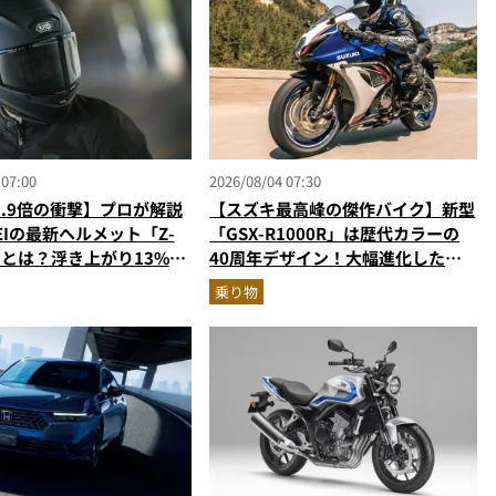
 07:00
2026/08/04 07:30
1.9倍の衝撃】プロが解説
【スズキ最高峰の傑作バイク】新型
EIの最新ヘルメット「Z-
「GSX-R1000R」は歴代カラーの
さとは？浮き上がり13%減
40周年デザイン！大幅進化した至
イドも超快適な傑作フルフ
高のスーパースポーツを乗り物ライ
乗り物
ターが解説