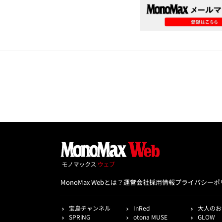
MonoMax Webとは？
運営会社
採用情報
プライバシーポ
宝島チャンネル
InRed
大人のお
SPRiNG
otona MUSE
GLOW