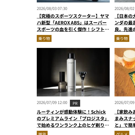
2026/08/03 07:30
2026/08/02
【究極のスポーツスクーター】ヤマ
【日本の
ハ新型「AEROX ABS」はスーパー
ンダの最
スポーツの血を引く傑作！シフトダ
良。先進
ウン可能で街乗りからツーリングま
美しさで
乗り物
乗り物
で最強
2026/07/09 12:00
2026/07/09
PR
ルーティンが感動体験に！Schick
【家飲み
のプレミアムライン「プロジスタ」
まみスナ
で始めるワンランク上のヒゲ剃り習
と」で簡
慣
雑貨
グルメ