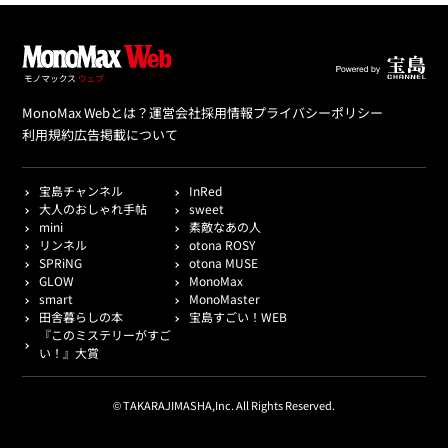
MonoMax Webとは？
運営会社
採用情報
プライバシーポリシー
利用規約
広告掲載について
宝島チャンネル
InRed
大人のおしゃれ手帖
sweet
mini
素敵なあの人
リンネル
otona ROSY
SPRiNG
otona MUSE
GLOW
MonoMax
smart
MonoMaster
田舎暮らしの本
宝島すごい！WEB
『このミステリーがすご
い！』大賞
© TAKARAJIMASHA,Inc. All Rights Reserved.