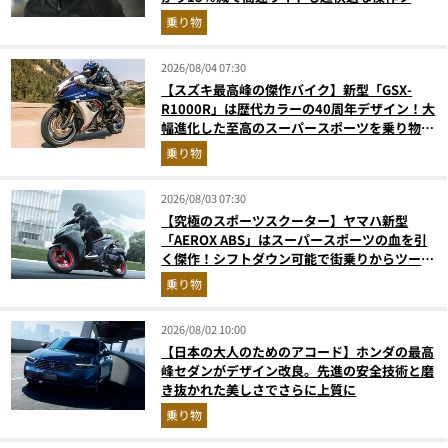
フェイス
乗り物
2026/08/04 07:30
【スズキ最高峰の傑作バイク】新型「GSX-
R1000R」は歴代カラーの40周年デザイン！大
幅進化した至高のスーパースポーツを乗り物ラ
イターが解説
乗り物
2026/08/03 07:30
【究極のスポーツスクーター】ヤマハ新型
「AEROX ABS」はスーパースポーツの血を引
く傑作！シフトダウン可能で街乗りからツーリ
ングまで最強
乗り物
2026/08/02 10:00
【日本の大人のためのアコード】ホンダの最高
峰セダンがデザイン改良。先進の安全技術と磨
き抜かれた美しさでさらに上質に
乗り物