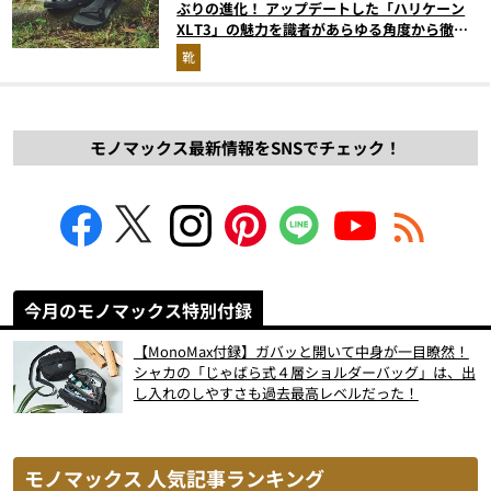
ぶりの進化！ アップデートした「ハリケーン
XLT3」の魅力を識者があらゆる角度から徹底
解説！
靴
モノマックス最新情報をSNSでチェック！
今月のモノマックス特別付録
【MonoMax付録】ガバッと開いて中身が一目瞭然！
シャカの「じゃばら式４層ショルダーバッグ」は、出
し入れのしやすさも過去最高レベルだった！
モノマックス 人気記事ランキング