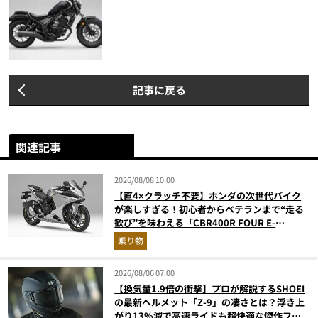
記事に戻る
関連記事
2026/08/08 10:00
【直4×クラッチ不要】ホンダの次世代バイク
が楽しすぎる！初心者からベテランまで“走る
歓び”を味わえる「CBR400R FOUR E-
Clutch」を徹底解説
乗り物
2026/08/06 07:00
【換気量1.9倍の衝撃】プロが解説するSHOEI
の最新ヘルメット「Z-9」の凄さとは？浮き上
がり13%減で高速ライドも超快適な傑作フル