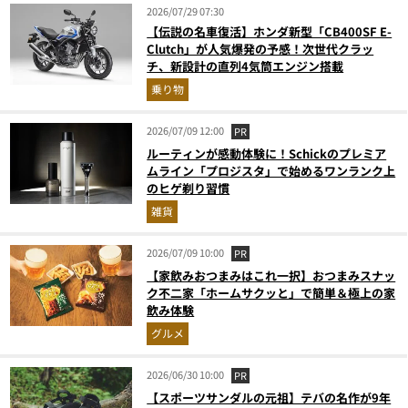
2026/07/29 07:30
【伝説の名車復活】ホンダ新型「CB400SF E-
Clutch」が人気爆発の予感！次世代クラッ
チ、新設計の直列4気筒エンジン搭載
乗り物
2026/07/09 12:00
PR
ルーティンが感動体験に！Schickのプレミア
ムライン「プロジスタ」で始めるワンランク上
のヒゲ剃り習慣
雑貨
2026/07/09 10:00
PR
【家飲みおつまみはこれ一択】おつまみスナッ
ク不二家「ホームサクッと」で簡単＆極上の家
飲み体験
グルメ
2026/06/30 10:00
PR
【スポーツサンダルの元祖】テバの名作が9年