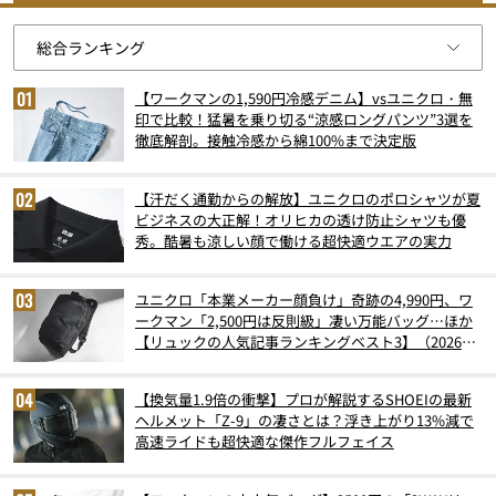
【ワークマンの1,590円冷感デニム】vsユニクロ・無
印で比較！猛暑を乗り切る“涼感ロングパンツ”3選を
徹底解剖。接触冷感から綿100%まで決定版
【汗だく通勤からの解放】ユニクロのポロシャツが夏
ビジネスの大正解！オリヒカの透け防止シャツも優
秀。酷暑も涼しい顔で働ける超快適ウエアの実力
ユニクロ「本業メーカー顔負け」奇跡の4,990円、ワ
ークマン「2,500円は反則級」凄い万能バッグ…ほか
【リュックの人気記事ランキングベスト3】（2026年
6月版）
【換気量1.9倍の衝撃】プロが解説するSHOEIの最新
ヘルメット「Z-9」の凄さとは？浮き上がり13%減で
高速ライドも超快適な傑作フルフェイス