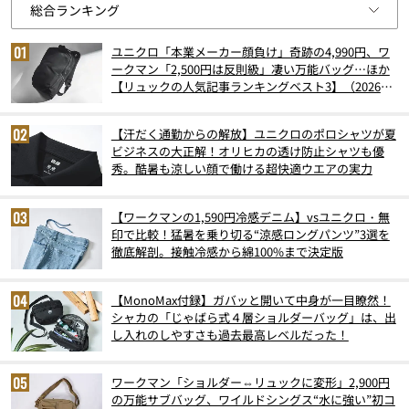
ユニクロ「本業メーカー顔負け」奇跡の4,990円、ワ
ークマン「2,500円は反則級」凄い万能バッグ…ほか
【リュックの人気記事ランキングベスト3】（2026年
6月版）
【汗だく通勤からの解放】ユニクロのポロシャツが夏
ビジネスの大正解！オリヒカの透け防止シャツも優
秀。酷暑も涼しい顔で働ける超快適ウエアの実力
【ワークマンの1,590円冷感デニム】vsユニクロ・無
印で比較！猛暑を乗り切る“涼感ロングパンツ”3選を
徹底解剖。接触冷感から綿100%まで決定版
【MonoMax付録】ガバッと開いて中身が一目瞭然！
シャカの「じゃばら式４層ショルダーバッグ」は、出
し入れのしやすさも過去最高レベルだった！
ワークマン「ショルダー⇔リュックに変形」2,900円
の万能サブバッグ、ワイルドシングス“水に強い”初コ