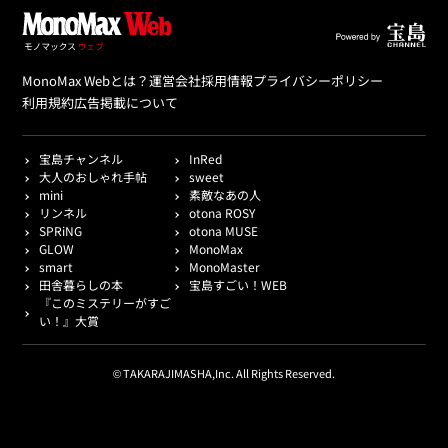
MonoMax Webとは？
運営会社
採用情報
プライバシーポリシー
利用規約
広告掲載について
宝島チャンネル
InRed
大人のおしゃれ手帖
sweet
mini
素敵なあの人
リンネル
otona ROSY
SPRiNG
otona MUSE
GLOW
MonoMax
smart
MonoMaster
田舎暮らしの本
宝島すごい！WEB
『このミステリーがすご
い！』大賞
© TAKARAJIMASHA,Inc. All Rights Reserved.