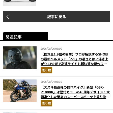
記事に戻る
関連記事
2026/08/06 07:00
【換気量1.9倍の衝撃】プロが解説するSHOEI
の最新ヘルメット「Z-9」の凄さとは？浮き上
がり13%減で高速ライドも超快適な傑作フル
フェイス
乗り物
2026/08/04 07:30
【スズキ最高峰の傑作バイク】新型「GSX-
R1000R」は歴代カラーの40周年デザイン！大
幅進化した至高のスーパースポーツを乗り物ラ
イターが解説
乗り物