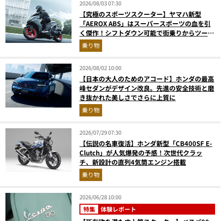
2026/08/03 07:30
【究極のスポーツスクーター】ヤマハ新型
「AEROX ABS」はスーパースポーツの血を引
く傑作！シフトダウン可能で街乗りからツーリ
ングまで最強
乗り物
2026/08/02 10:00
【日本の大人のためのアコード】ホンダの最高
峰セダンがデザイン改良。先進の安全技術と磨
き抜かれた美しさでさらに上質に
乗り物
2026/07/29 07:30
【伝説の名車復活】ホンダ新型「CB400SF E-
Clutch」が人気爆発の予感！次世代クラッ
チ、新設計の直列4気筒エンジン搭載
乗り物
2026/06/28 10:00
特集
体験レポート