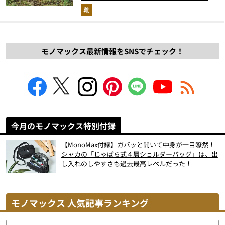
解説！
靴
モノマックス最新情報をSNSでチェック！
今月のモノマックス特別付録
【MonoMax付録】ガバッと開いて中身が一目瞭然！
シャカの「じゃばら式４層ショルダーバッグ」は、出
し入れのしやすさも過去最高レベルだった！
モノマックス 人気記事ランキング