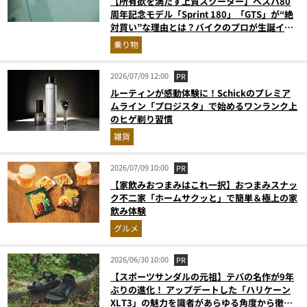
【所有欲を満たす上質スクーター】ベスパ80
周年記念モデル「Sprint 180」「GTS」が“絶
対買い”な理由とは？バイクのプロが生誕イベ
ントから実車レビュー！
乗り物
2026/07/09 12:00
PR
ルーティンが感動体験に！Schickのプレミア
ムライン「プロジスタ」で始めるワンランク上
のヒゲ剃り習慣
雑貨
2026/07/09 10:00
PR
【家飲みおつまみはこれ一択】おつまみスナッ
ク不二家「ホームサクッと」で簡単＆極上の家
飲み体験
グルメ
2026/06/30 10:00
PR
【スポーツサンダルの元祖】テバの名作が9年
ぶりの進化！ アップデートした「ハリケーン
XLT3」の魅力を識者があらゆる角度から徹底