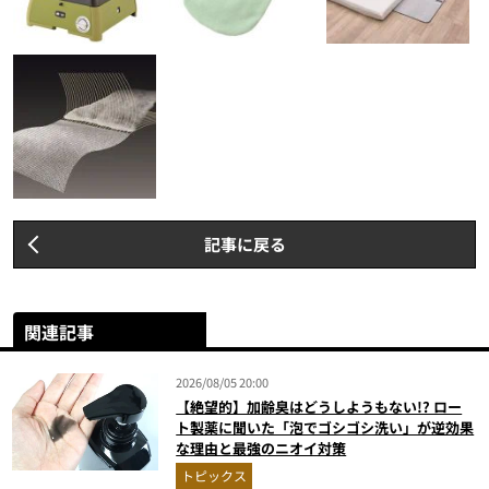
記事に戻る
関連記事
2026/08/05 20:00
【絶望的】加齢臭はどうしようもない!? ロー
ト製薬に聞いた「泡でゴシゴシ洗い」が逆効果
な理由と最強のニオイ対策
トピックス