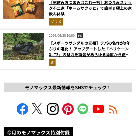
【家飲みおつまみはこれ一択】おつまみスナッ
ク不二家「ホームサクッと」で簡単＆極上の家
飲み体験
グルメ
2026/06/30 10:00
PR
【スポーツサンダルの元祖】テバの名作が9年
ぶりの進化！ アップデートした「ハリケーン
XLT3」の魅力を識者があらゆる角度から徹底
解説！
靴
モノマックス最新情報をSNSでチェック！
今月のモノマックス特別付録