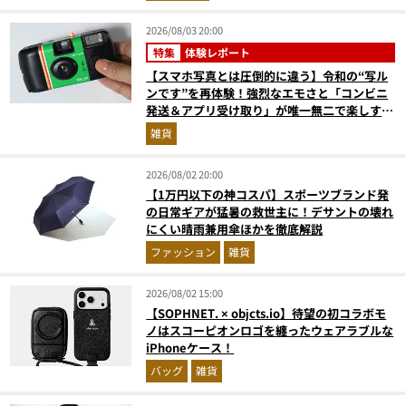
2026/08/03 20:00
特集
体験レポート
【スマホ写真とは圧倒的に違う】令和の“写ル
ンです”を再体験！強烈なエモさと「コンビニ
発送＆アプリ受け取り」が唯一無二で楽しすぎ
た
雑貨
2026/08/02 20:00
【1万円以下の神コスパ】スポーツブランド発
の日常ギアが猛暑の救世主に！デサントの壊れ
にくい晴雨兼用傘ほかを徹底解説
ファッション
雑貨
2026/08/02 15:00
【SOPHNET. × objcts.io】待望の初コラボモ
ノはスコーピオンロゴを纏ったウェアラブルな
iPhoneケース！
バッグ
雑貨