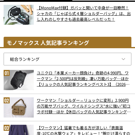
【MonoMax付録】ガバッと開いて中身が一目瞭然！
シャカの「じゃばら式４層ショルダーバッグ」は、出
し入れのしやすさも過去最高レベルだった！
モノマックス 人気記事ランキング
ユニクロ「本業メーカー顔負け」奇跡の4,990円、ワ
ークマン「2,500円は反則級」凄い万能バッグ…ほか
【リュックの人気記事ランキングベスト3】（2026年
6月版）
ワークマン「ショルダー⇔リュックに変形」2,900円
の万能サブバッグ、ワイルドシングス“水に強い”初コ
ラボ付録…ほか【休日バッグの人気記事ランキングベ
スト3】（2026年6月版）
【ワークマン】猛暑でも着る方が涼しい「表面温
度-10℃の氷撃ウェア」をレビュー！“腕だけ濡らすの