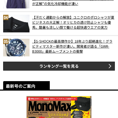
が正解”の気化冷却機能が凄い
【汗だく通勤からの解放】ユニクロのポロシャツが夏
ビジネスの大正解！オリヒカの透け防止シャツも優
秀。酷暑も涼しい顔で働ける超快適ウエアの実力
【G-SHOCKの最高傑作か】18年ぶり超絶進化！グラ
ビティマスター新作が凄い。開発者が語る「GWR-
B3000」最新ムーブメントの衝撃
ランキング一覧を見る
最新号のご案内