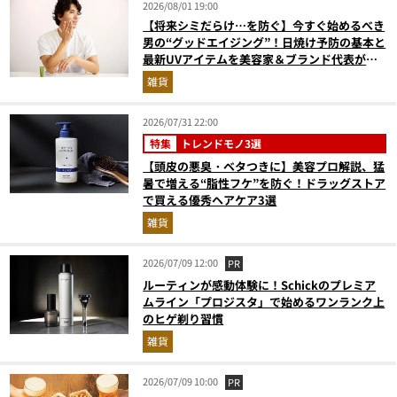
2026/08/01 19:00
【将来シミだらけ…を防ぐ】今すぐ始めるべき
男の“グッドエイジング”！日焼け予防の基本と
最新UVアイテムを美容家＆ブランド代表がプ
ロ目線で指南／大人の価値向上研究所
雑貨
2026/07/31 22:00
特集
トレンドモノ3選
【頭皮の悪臭・ベタつきに】美容プロ解説、猛
暑で増える“脂性フケ”を防ぐ！ドラッグストア
で買える優秀ヘアケア3選
雑貨
2026/07/09 12:00
PR
ルーティンが感動体験に！Schickのプレミア
ムライン「プロジスタ」で始めるワンランク上
のヒゲ剃り習慣
雑貨
2026/07/09 10:00
PR