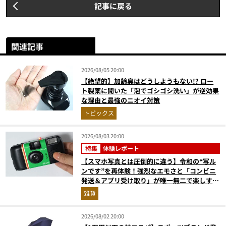
記事に戻る
関連記事
2026/08/05 20:00
【絶望的】加齢臭はどうしようもない!? ロー
ト製薬に聞いた「泡でゴシゴシ洗い」が逆効果
な理由と最強のニオイ対策
トピックス
2026/08/03 20:00
特集
体験レポート
【スマホ写真とは圧倒的に違う】令和の“写ル
ンです”を再体験！強烈なエモさと「コンビニ
発送＆アプリ受け取り」が唯一無二で楽しすぎ
た
雑貨
2026/08/02 20:00