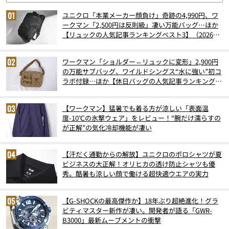
ユニクロ「本業メーカー顔負け」奇跡の4,990円、ワ
ークマン「2,500円は反則級」凄い万能バッグ…ほか
【リュックの人気記事ランキングベスト3】（2026年
6月版）
ワークマン「ショルダー⇔リュックに変形」2,900円
の万能サブバッグ、ワイルドシングス“水に強い”初コ
ラボ付録…ほか【休日バッグの人気記事ランキングベ
スト3】（2026年6月版）
【ワークマン】猛暑でも着る方が涼しい「表面温
度-10℃の氷撃ウェア」をレビュー！“腕だけ濡らすの
が正解”の気化冷却機能が凄い
【汗だく通勤からの解放】ユニクロのポロシャツが夏
ビジネスの大正解！オリヒカの透け防止シャツも優
秀。酷暑も涼しい顔で働ける超快適ウエアの実力
【G-SHOCKの最高傑作か】18年ぶり超絶進化！グラ
ビティマスター新作が凄い。開発者が語る「GWR-
B3000」最新ムーブメントの衝撃