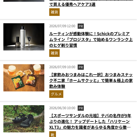
で買える優秀ヘアケア3選
雑貨
2026/07/09 12:00
PR
ルーティンが感動体験に！Schickのプレミア
ムライン「プロジスタ」で始めるワンランク上
のヒゲ剃り習慣
雑貨
2026/07/09 10:00
PR
【家飲みおつまみはこれ一択】おつまみスナッ
ク不二家「ホームサクッと」で簡単＆極上の家
飲み体験
グルメ
2026/06/30 10:00
PR
【スポーツサンダルの元祖】テバの名作が9年
ぶりの進化！ アップデートした「ハリケーン
XLT3」の魅力を識者があらゆる角度から徹底
解説！
靴