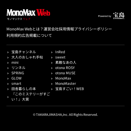
MonoMax Webとは？
運営会社
採用情報
プライバシーポリシー
利用規約
広告掲載について
宝島チャンネル
InRed
大人のおしゃれ手帖
sweet
mini
素敵なあの人
リンネル
otona ROSY
SPRiNG
otona MUSE
GLOW
MonoMax
smart
MonoMaster
田舎暮らしの本
宝島すごい！WEB
『このミステリーがすご
い！』大賞
© TAKARAJIMASHA,Inc. All Rights Reserved.