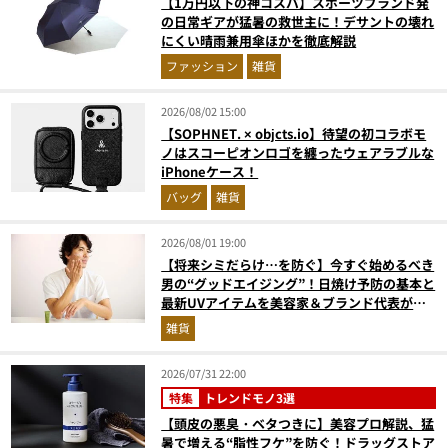
【1万円以下の神コスパ】スポーツブランド発
の日常ギアが猛暑の救世主に！デサントの壊れ
にくい晴雨兼用傘ほかを徹底解説
ファッション
雑貨
2026/08/02 15:00
【SOPHNET. × objcts.io】待望の初コラボモ
ノはスコーピオンロゴを纏ったウェアラブルな
iPhoneケース！
バッグ
雑貨
2026/08/01 19:00
【将来シミだらけ…を防ぐ】今すぐ始めるべき
男の“グッドエイジング”！日焼け予防の基本と
最新UVアイテムを美容家＆ブランド代表がプ
ロ目線で指南／大人の価値向上研究所
雑貨
2026/07/31 22:00
特集
トレンドモノ3選
【頭皮の悪臭・ベタつきに】美容プロ解説、猛
暑で増える“脂性フケ”を防ぐ！ドラッグストア