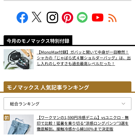
今月のモノマックス特別付録
【MonoMax付録】ガバッと開いて中身が一目瞭然！
シャカの「じゃばら式４層ショルダーバッグ」は、出
し入れのしやすさも過去最高レベルだった！
モノマックス 人気記事ランキング
【ワークマンの1,590円冷感デニム】vsユニクロ・無
印で比較！猛暑を乗り切る“涼感ロングパンツ”3選を
徹底解剖。接触冷感から綿100%まで決定版