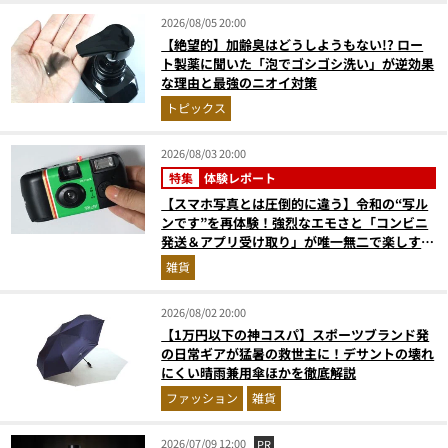
2026/08/05 20:00
【絶望的】加齢臭はどうしようもない!? ロー
ト製薬に聞いた「泡でゴシゴシ洗い」が逆効果
な理由と最強のニオイ対策
トピックス
2026/08/03 20:00
特集
体験レポート
【スマホ写真とは圧倒的に違う】令和の“写ル
ンです”を再体験！強烈なエモさと「コンビニ
発送＆アプリ受け取り」が唯一無二で楽しすぎ
た
雑貨
2026/08/02 20:00
【1万円以下の神コスパ】スポーツブランド発
の日常ギアが猛暑の救世主に！デサントの壊れ
にくい晴雨兼用傘ほかを徹底解説
ファッション
雑貨
2026/07/09 12:00
PR