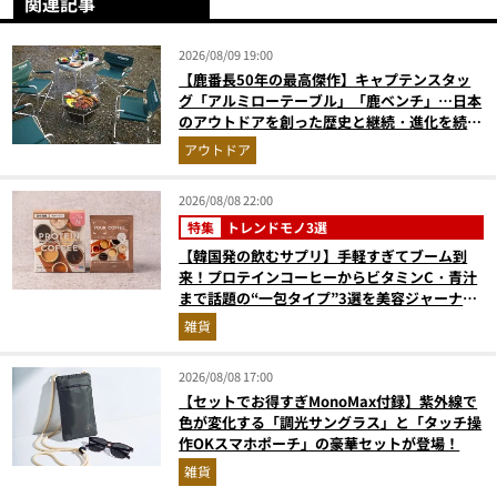
関連記事
2026/08/09 19:00
【鹿番長50年の最高傑作】キャプテンスタッ
グ「アルミローテーブル」「鹿ベンチ」…日本
のアウトドアを創った歴史と継続・進化を続け
る定番神ギア11選
アウトドア
2026/08/08 22:00
特集
トレンドモノ3選
【韓国発の飲むサプリ】手軽すぎてブーム到
来！プロテインコーヒーからビタミンC・青汁
まで話題の“一包タイプ”3選を美容ジャーナリ
ストが徹底解説
雑貨
2026/08/08 17:00
【セットでお得すぎMonoMax付録】紫外線で
色が変化する「調光サングラス」と「タッチ操
作OKスマホポーチ」の豪華セットが登場！
雑貨