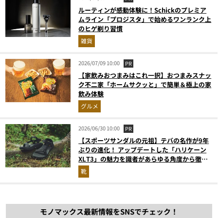
ルーティンが感動体験に！Schickのプレミア
ムライン「プロジスタ」で始めるワンランク上
のヒゲ剃り習慣
雑貨
2026/07/09 10:00
PR
【家飲みおつまみはこれ一択】おつまみスナッ
ク不二家「ホームサクッと」で簡単＆極上の家
飲み体験
グルメ
2026/06/30 10:00
PR
【スポーツサンダルの元祖】テバの名作が9年
ぶりの進化！ アップデートした「ハリケーン
XLT3」の魅力を識者があらゆる角度から徹底
解説！
靴
モノマックス最新情報をSNSでチェック！