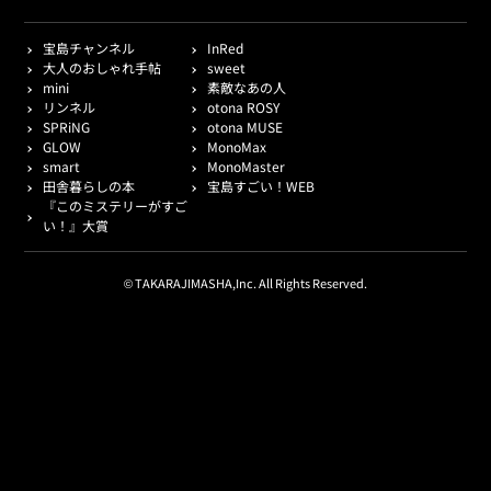
宝島チャンネル
InRed
大人のおしゃれ手帖
sweet
mini
素敵なあの人
リンネル
otona ROSY
SPRiNG
otona MUSE
GLOW
MonoMax
smart
MonoMaster
田舎暮らしの本
宝島すごい！WEB
『このミステリーがすご
い！』大賞
© TAKARAJIMASHA,Inc. All Rights Reserved.