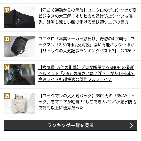
【汗だく通勤からの解放】ユニクロのポロシャツが夏
ビジネスの大正解！オリヒカの透け防止シャツも優
秀。酷暑も涼しい顔で働ける超快適ウエアの実力
ユニクロ「本業メーカー顔負け」奇跡の4,990円、ワ
ークマン「2,500円は反則級」凄い万能バッグ…ほか
【リュックの人気記事ランキングベスト3】（2026年
6月版）
【換気量1.9倍の衝撃】プロが解説するSHOEIの最新
ヘルメット「Z-9」の凄さとは？浮き上がり13%減で
高速ライドも超快適な傑作フルフェイス
【ワークマンの大人気バッグ】3500円の「3WAYリュ
ック」をマニアが絶賛！“しごできカバン”が撥水防汚
で評判以上に優秀だった
ランキング一覧を見る