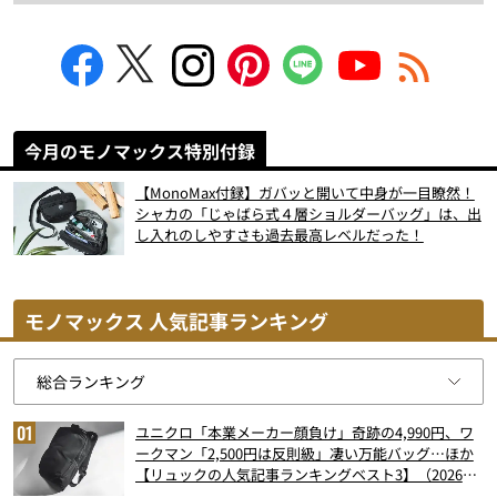
今月のモノマックス特別付録
【MonoMax付録】ガバッと開いて中身が一目瞭然！
シャカの「じゃばら式４層ショルダーバッグ」は、出
し入れのしやすさも過去最高レベルだった！
モノマックス 人気記事ランキング
ユニクロ「本業メーカー顔負け」奇跡の4,990円、ワ
ークマン「2,500円は反則級」凄い万能バッグ…ほか
【リュックの人気記事ランキングベスト3】（2026年
6月版）