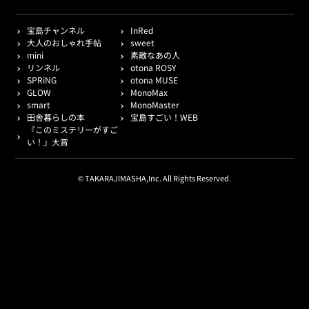
宝島チャンネル
InRed
大人のおしゃれ手帖
sweet
mini
素敵なあの人
リンネル
otona ROSY
SPRiNG
otona MUSE
GLOW
MonoMax
smart
MonoMaster
田舎暮らしの本
宝島すごい！WEB
『このミステリーがすご
い！』大賞
© TAKARAJIMASHA,Inc. All Rights Reserved.