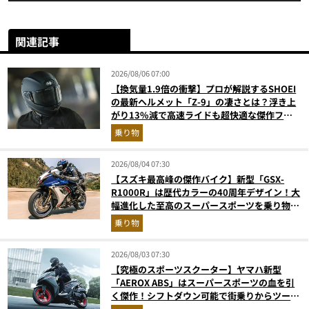
関連記事
2026/08/06 07:00
【換気量1.9倍の衝撃】プロが解説するSHOEI
の最新ヘルメット「Z-9」の凄さとは？浮き上
がり13%減で高速ライドも超快適な傑作フル
フェイス
乗り物
2026/08/04 07:30
【スズキ最高峰の傑作バイク】新型「GSX-
R1000R」は歴代カラーの40周年デザイン！大
幅進化した至高のスーパースポーツを乗り物ラ
イターが解説
乗り物
2026/08/03 07:30
【究極のスポーツスクーター】ヤマハ新型
「AEROX ABS」はスーパースポーツの血を引
く傑作！シフトダウン可能で街乗りからツーリ
ングまで最強