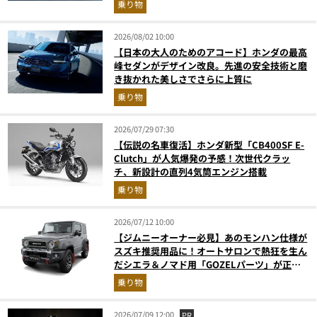
乗り物
2026/08/02 10:00
【日本の大人のためのアコード】ホンダの最高
峰セダンがデザイン改良。先進の安全技術と磨
き抜かれた美しさでさらに上質に
乗り物
2026/07/29 07:30
【伝説の名車復活】ホンダ新型「CB400SF E-
Clutch」が人気爆発の予感！次世代クラッ
チ、新設計の直列4気筒エンジン搭載
乗り物
2026/07/12 10:00
【ジムニーオーナー必見】あのモンハン仕様が
スズキ推奨用品に！オートサロンで熱狂を生ん
だシエラ＆ノマド用「GOZELパーツ」が正規
ディーラーで取り扱い開始
乗り物
2026/07/09 12:00
PR