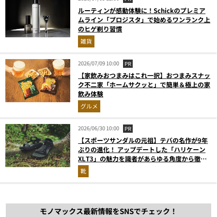
ルーティンが感動体験に！Schickのプレミア
ムライン「プロジスタ」で始めるワンランク上
のヒゲ剃り習慣
雑貨
2026/07/09 10:00
PR
【家飲みおつまみはこれ一択】おつまみスナッ
ク不二家「ホームサクッと」で簡単＆極上の家
飲み体験
グルメ
2026/06/30 10:00
PR
【スポーツサンダルの元祖】テバの名作が9年
ぶりの進化！ アップデートした「ハリケーン
XLT3」の魅力を識者があらゆる角度から徹底
解説！
靴
モノマックス最新情報をSNSでチェック！