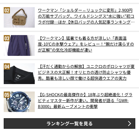
ワークマン「ショルダー⇔リュックに変形」2,900円
の万能サブバッグ、ワイルドシングス“水に強い”初コ
ラボ付録…ほか【休日バッグの人気記事ランキングベ
スト3】（2026年6月版）
【ワークマン】猛暑でも着る方が涼しい「表面温
度-10℃の氷撃ウェア」をレビュー！“腕だけ濡らすの
が正解”の気化冷却機能が凄い
【汗だく通勤からの解放】ユニクロのポロシャツが夏
ビジネスの大正解！オリヒカの透け防止シャツも優
秀。酷暑も涼しい顔で働ける超快適ウエアの実力
【G-SHOCKの最高傑作か】18年ぶり超絶進化！グラ
ビティマスター新作が凄い。開発者が語る「GWR-
B3000」最新ムーブメントの衝撃
ランキング一覧を見る