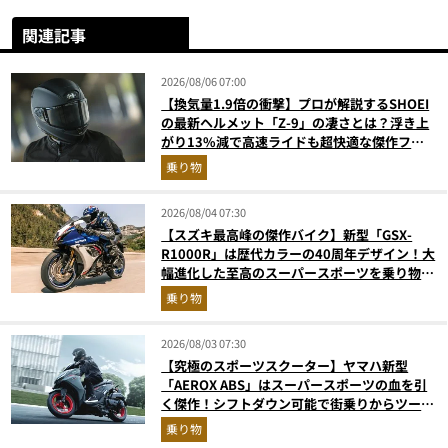
関連記事
2026/08/06 07:00
【換気量1.9倍の衝撃】プロが解説するSHOEI
の最新ヘルメット「Z-9」の凄さとは？浮き上
がり13%減で高速ライドも超快適な傑作フル
フェイス
乗り物
2026/08/04 07:30
【スズキ最高峰の傑作バイク】新型「GSX-
R1000R」は歴代カラーの40周年デザイン！大
幅進化した至高のスーパースポーツを乗り物ラ
イターが解説
乗り物
2026/08/03 07:30
【究極のスポーツスクーター】ヤマハ新型
「AEROX ABS」はスーパースポーツの血を引
く傑作！シフトダウン可能で街乗りからツーリ
ングまで最強
乗り物