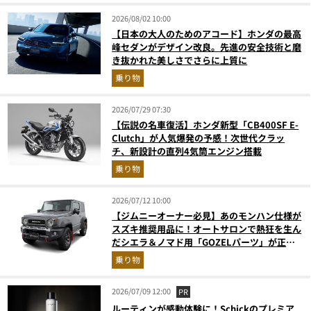
2026/08/02 10:00
【日本の大人のためのアコード】ホンダの最高
峰セダンがデザイン改良。先進の安全技術と磨
き抜かれた美しさでさらに上質に
乗り物
2026/07/29 07:30
【伝説の名車復活】ホンダ新型「CB400SF E-
Clutch」が人気爆発の予感！次世代クラッ
チ、新設計の直列4気筒エンジン搭載
乗り物
2026/07/12 10:00
【ジムニーオーナー必見】あのモンハン仕様が
スズキ推奨用品に！オートサロンで熱狂を生ん
だシエラ＆ノマド用「GOZELパーツ」が正規
ディーラーで取り扱い開始
乗り物
2026/07/09 12:00
PR
ルーティンが感動体験に！Schickのプレミア