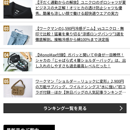
【汗だく通勤からの解放】ユニクロのポロシャツが夏
ビジネスの大正解！オリヒカの透け防止シャツも優
秀。酷暑も涼しい顔で働ける超快適ウエアの実力
【ワークマンの1,590円冷感デニム】vsユニクロ・無
印で比較！猛暑を乗り切る“涼感ロングパンツ”3選を
徹底解剖。接触冷感から綿100%まで決定版
【MonoMax付録】ガバッと開いて中身が一目瞭然！
シャカの「じゃばら式４層ショルダーバッグ」は、出
し入れのしやすさも過去最高レベルだった！
ワークマン「ショルダー⇔リュックに変形」2,900円
の万能サブバッグ、ワイルドシングス“水に強い”初コ
ラボ付録…ほか【休日バッグの人気記事ランキングベ
スト3】（2026年6月版）
ランキング一覧を見る