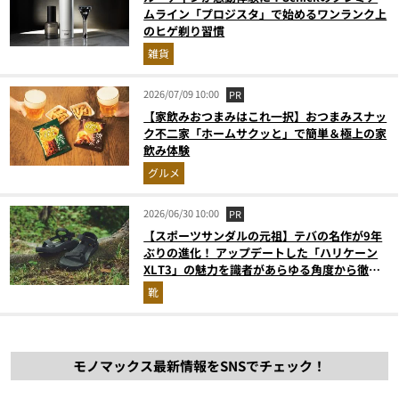
ムライン「プロジスタ」で始めるワンランク上
のヒゲ剃り習慣
雑貨
2026/07/09 10:00
PR
【家飲みおつまみはこれ一択】おつまみスナッ
ク不二家「ホームサクッと」で簡単＆極上の家
飲み体験
グルメ
2026/06/30 10:00
PR
【スポーツサンダルの元祖】テバの名作が9年
ぶりの進化！ アップデートした「ハリケーン
XLT3」の魅力を識者があらゆる角度から徹底
解説！
靴
モノマックス最新情報をSNSでチェック！