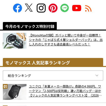
今月のモノマックス特別付録
【MonoMax付録】ガバッと開いて中身が一目瞭然！
シャカの「じゃばら式４層ショルダーバッグ」は、出
し入れのしやすさも過去最高レベルだった！
モノマックス 人気記事ランキング
ユニクロ「本業メーカー顔負け」奇跡の4,990円、ワ
ークマン「2,500円は反則級」凄い万能バッグ…ほか
【リュックの人気記事ランキングベスト3】（2026年
6月版）