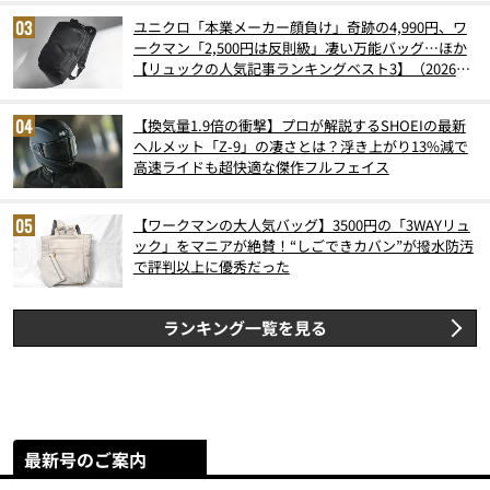
ユニクロ「本業メーカー顔負け」奇跡の4,990円、ワ
ークマン「2,500円は反則級」凄い万能バッグ…ほか
【リュックの人気記事ランキングベスト3】（2026年
6月版）
【換気量1.9倍の衝撃】プロが解説するSHOEIの最新
ヘルメット「Z-9」の凄さとは？浮き上がり13%減で
高速ライドも超快適な傑作フルフェイス
【ワークマンの大人気バッグ】3500円の「3WAYリュ
ック」をマニアが絶賛！“しごできカバン”が撥水防汚
で評判以上に優秀だった
ランキング一覧を見る
最新号のご案内