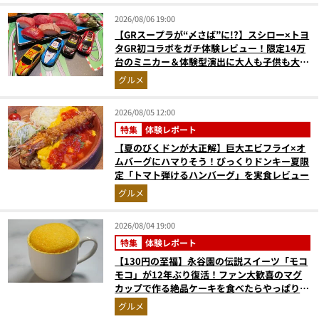
2026/08/06 19:00
【GRスープラが“〆さば”に!?】スシロー×トヨ
タGR初コラボをガチ体験レビュー！限定14万
台のミニカー＆体験型演出に大人も子供も大興
奮間違いなし
グルメ
2026/08/05 12:00
特集
体験レポート
【夏のびくドンが大正解】巨大エビフライ×オ
ムバーグにハマりそう！びっくりドンキー夏限
定「トマト弾けるハンバーグ」を実食レビュー
グルメ
2026/08/04 19:00
特集
体験レポート
【130円の至福】永谷園の伝説スイーツ「モコ
モコ」が12年ぶり復活！ファン大歓喜のマグ
カップで作る絶品ケーキを食べたらやっぱり最
高にウマかった
グルメ