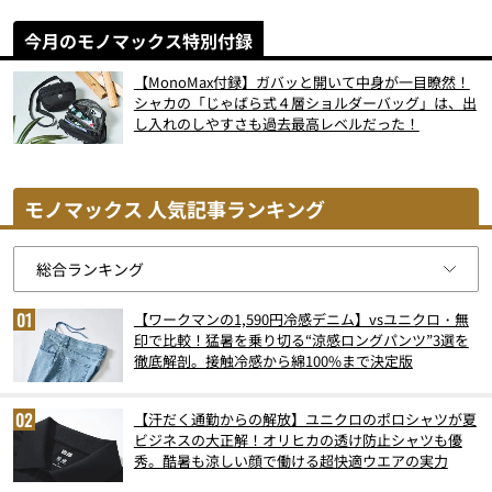
今月のモノマックス特別付録
【MonoMax付録】ガバッと開いて中身が一目瞭然！
シャカの「じゃばら式４層ショルダーバッグ」は、出
し入れのしやすさも過去最高レベルだった！
モノマックス 人気記事ランキング
【ワークマンの1,590円冷感デニム】vsユニクロ・無
印で比較！猛暑を乗り切る“涼感ロングパンツ”3選を
徹底解剖。接触冷感から綿100%まで決定版
【汗だく通勤からの解放】ユニクロのポロシャツが夏
ビジネスの大正解！オリヒカの透け防止シャツも優
秀。酷暑も涼しい顔で働ける超快適ウエアの実力