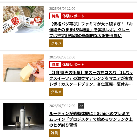
2026/08/04 12:00
特集
体験レポート
【価格バグ再び】ファミマが太っ腹すぎ！「お
値段そのまま45%増量」を実食レポ。クレー
プは推定59%増の衝撃的な大盤振る舞い
グルメ
2026/08/03 12:00
特集
体験レポート
【1食45円の衝撃】業スーの神コスパ「1Lパッ
クスイーツ」の激ウマアレンジをマニアが実食
レポ！カスタードプリン、杏仁豆腐…夏休みの
おやつに最強すぎた
グルメ
2026/07/09 12:00
PR
ルーティンが感動体験に！Schickのプレミア
ムライン「プロジスタ」で始めるワンランク上
のヒゲ剃り習慣
雑貨