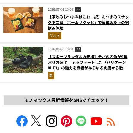
2026/07/09 10:00
PR
【家飲みおつまみはこれ一択】おつまみスナッ
ク不二家「ホームサクッと」で簡単＆極上の家
飲み体験
グルメ
2026/06/30 10:00
PR
【スポーツサンダルの元祖】テバの名作が9年
ぶりの進化！ アップデートした「ハリケーン
XLT3」の魅力を識者があらゆる角度から徹底
解説！
靴
モノマックス最新情報をSNSでチェック！