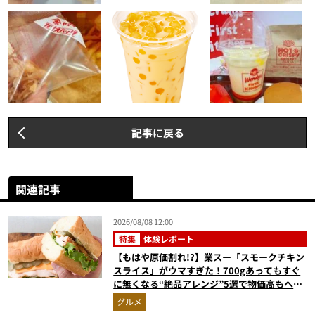
記事に戻る
関連記事
2026/08/08 12:00
特集
体験レポート
【もはや原価割れ!?】業スー「スモークチキン
スライス」がウマすぎた！700gあってもすぐ
に無くなる“絶品アレンジ”5選で物価高もへっ
ちゃら
グルメ