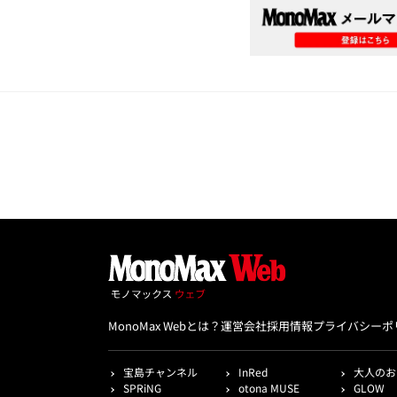
MonoMax Webとは？
運営会社
採用情報
プライバシーポ
宝島チャンネル
InRed
大人のお
SPRiNG
otona MUSE
GLOW