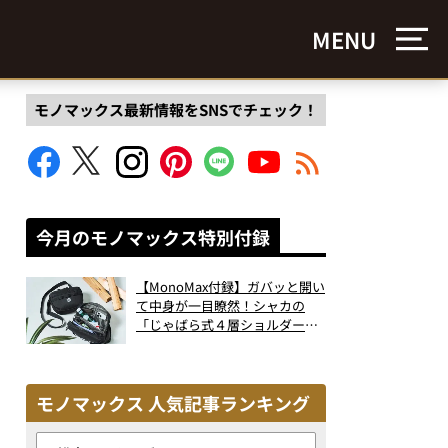
MENU
モノマックス最新情報をSNSでチェック！
今月のモノマックス特別付録
【MonoMax付録】ガバッと開い
て中身が一目瞭然！シャカの
「じゃばら式４層ショルダーバ
ッグ」は、出し入れのしやすさ
も過去最高レベルだった！
モノマックス 人気記事ランキング