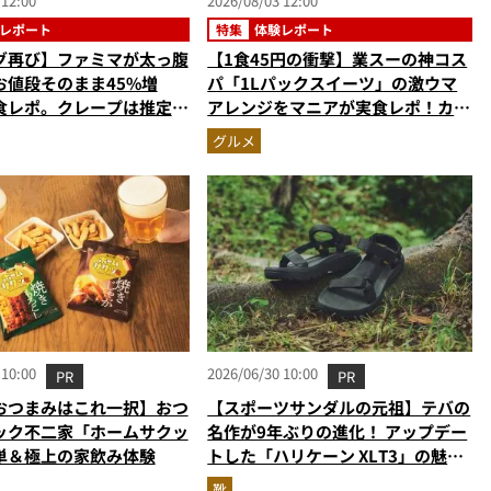
 12:00
2026/08/03 12:00
レポート
特集
体験レポート
グ再び】ファミマが太っ腹
【1食45円の衝撃】業スーの神コス
お値段そのまま45%増
パ「1Lパックスイーツ」の激ウマ
食レポ。クレープは推定
アレンジをマニアが実食レポ！カス
の衝撃的な大盤振る舞い
タードプリン、杏仁豆腐…夏休みの
グルメ
おやつに最強すぎた
 10:00
2026/06/30 10:00
PR
PR
おつまみはこれ一択】おつ
【スポーツサンダルの元祖】テバの
ック不二家「ホームサクッ
名作が9年ぶりの進化！ アップデー
単＆極上の家飲み体験
トした「ハリケーン XLT3」の魅力
を識者があらゆる角度から徹底解
靴