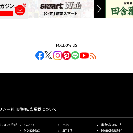
FOLLOW US
リシー
利用規約
広告掲載について
しゃれ手帖
sweet
mini
素敵なあの人
MonoMax
smart
MonoMaster