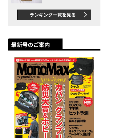
グス“水に強い”初コラボ付
録…ほか【休日バッグの人気
ランキング一覧を見る
記事ランキングベスト3】
（2026年6月版）
最新号のご案内