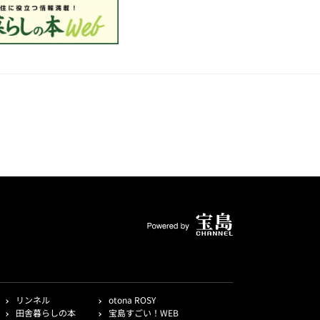
リンネル
otona ROSY
田舎暮らしの本
宝島すごい！WEB