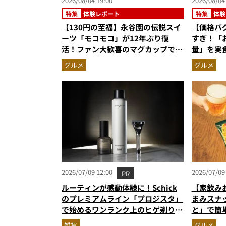
2026/08/04 19:00
2026/08/04
特集
体験レポート
特集
体験
【130円の至福】永谷園の伝説スイ
【価格バ
ーツ「モコモコ」が12年ぶり復
すぎ！「
活！ファン大歓喜のマグカップで作
量」を実
る絶品ケーキを食べたらやっぱり最
59%増
グルメ
グルメ
高にウマかった
2026/07/09 12:00
2026/07/09
PR
ルーティンが感動体験に！Schick
【家飲み
のプレミアムライン「プロジスタ」
まみスナ
で始めるワンランク上のヒゲ剃り習
と」で簡
慣
雑貨
グルメ