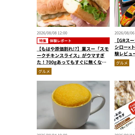
2026/08/08 12:00
2026/08/06
【GRスー
特集
体験レポート
シロー×
【もはや原価割れ!?】業スー「スモ
験レビュ
ークチキンスライス」がウマすぎ
ー＆体験
た！700gあってもすぐに無くな
グルメ
奮間違い
る“絶品アレンジ”5選で物価高もへ
グルメ
っちゃら