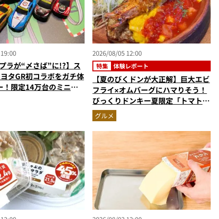
 19:00
2026/08/05 12:00
プラが“〆さば”に!?】ス
特集
体験レポート
トヨタGR初コラボをガチ体
【夏のびくドンが大正解】巨大エビ
ー！限定14万台のミニカ
フライ×オムバーグにハマりそう！
型演出に大人も子供も大興
びっくりドンキー夏限定「トマト弾
なし
けるハンバーグ」を実食レビュー
グルメ