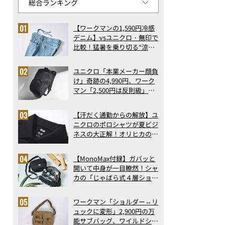
【ワークマンの1,590円冷感
デニム】vsユニクロ・無印で
比較！猛暑を乗り切る“涼感
ロングパンツ”3選を徹底解
剖。接触冷感から綿100%ま
ユニクロ「本業メーカー顔負
で決定版
け」奇跡の4,990円、ワーク
マン「2,500円は反則級」凄
い万能バッグ…ほか【リュッ
クの人気記事ランキングベス
【汗だく通勤からの解放】ユ
ト3】（2026年6月版）
ニクロのポロシャツが夏ビジ
ネスの大正解！オリヒカの透
け防止シャツも優秀。酷暑も
涼しい顔で働ける超快適ウエ
【MonoMax付録】ガバッと
アの実力
開いて中身が一目瞭然！シャ
カの「じゃばら式４層ショル
ダーバッグ」は、出し入れの
しやすさも過去最高レベルだ
ワークマン「ショルダー⇔リ
った！
ュックに変形」2,900円の万
能サブバッグ、ワイルドシン