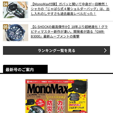
【MonoMax付録】ガバッと開いて中身が一目瞭然！
シャカの「じゃばら式４層ショルダーバッグ」は、出
し入れのしやすさも過去最高レベルだった！
【G-SHOCKの最高傑作か】18年ぶり超絶進化！グラ
ビティマスター新作が凄い。開発者が語る「GWR-
B3000」最新ムーブメントの衝撃
ランキング一覧を見る
最新号のご案内