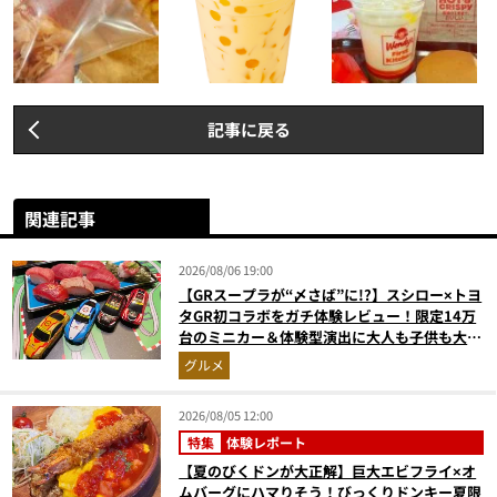
記事に戻る
関連記事
2026/08/06 19:00
【GRスープラが“〆さば”に!?】スシロー×トヨ
タGR初コラボをガチ体験レビュー！限定14万
台のミニカー＆体験型演出に大人も子供も大興
奮間違いなし
グルメ
2026/08/05 12:00
特集
体験レポート
【夏のびくドンが大正解】巨大エビフライ×オ
ムバーグにハマりそう！びっくりドンキー夏限