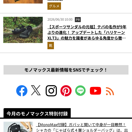
グルメ
2026/06/30 10:00
PR
【スポーツサンダルの元祖】テバの名作が9年
ぶりの進化！ アップデートした「ハリケーン
XLT3」の魅力を識者があらゆる角度から徹底
解説！
靴
モノマックス最新情報をSNSでチェック！
今月のモノマックス特別付録
【MonoMax付録】ガバッと開いて中身が一目瞭然！
シャカの「じゃばら式４層ショルダーバッグ」は、出