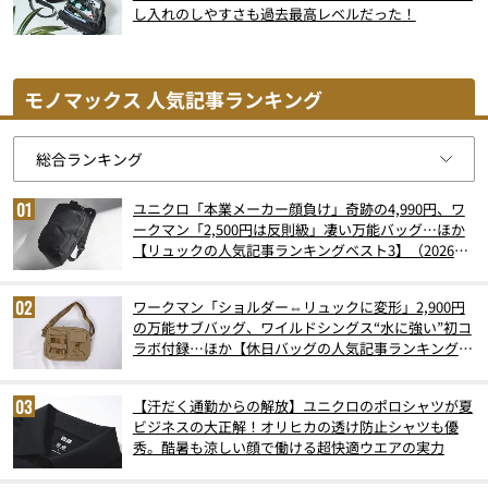
し入れのしやすさも過去最高レベルだった！
モノマックス 人気記事ランキング
ユニクロ「本業メーカー顔負け」奇跡の4,990円、ワ
ークマン「2,500円は反則級」凄い万能バッグ…ほか
【リュックの人気記事ランキングベスト3】（2026年
6月版）
ワークマン「ショルダー⇔リュックに変形」2,900円
の万能サブバッグ、ワイルドシングス“水に強い”初コ
ラボ付録…ほか【休日バッグの人気記事ランキングベ
スト3】（2026年6月版）
【汗だく通勤からの解放】ユニクロのポロシャツが夏
ビジネスの大正解！オリヒカの透け防止シャツも優
秀。酷暑も涼しい顔で働ける超快適ウエアの実力