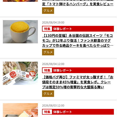
定「トマト弾けるハンバーグ」を実食レビュー
グルメ
2026/08/04 19:00
特集
体験レポート
【130円の至福】永谷園の伝説スイーツ「モコ
モコ」が12年ぶり復活！ファン大歓喜のマグ
カップで作る絶品ケーキを食べたらやっぱり最
高にウマかった
グルメ
2026/08/04 12:00
特集
体験レポート
【価格バグ再び】ファミマが太っ腹すぎ！「お
値段そのまま45%増量」を実食レポ。クレー
プは推定59%増の衝撃的な大盤振る舞い
グルメ
2026/08/03 12:00
特集
体験レポート