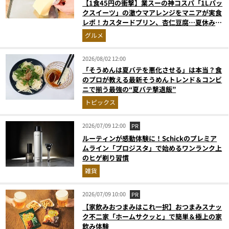
【1食45円の衝撃】業スーの神コスパ「1Lパッ
クスイーツ」の激ウマアレンジをマニアが実食
レポ！カスタードプリン、杏仁豆腐…夏休みの
おやつに最強すぎた
グルメ
2026/08/02 12:00
「そうめんは夏バテを悪化させる」は本当？食
のプロが教える最新そうめんトレンド＆コンビ
ニで揃う最強の“夏バテ撃退飯”
トピックス
2026/07/09 12:00
PR
ルーティンが感動体験に！Schickのプレミア
ムライン「プロジスタ」で始めるワンランク上
のヒゲ剃り習慣
雑貨
2026/07/09 10:00
PR
【家飲みおつまみはこれ一択】おつまみスナッ
ク不二家「ホームサクッと」で簡単＆極上の家
飲み体験