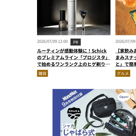
2026/07/09 12:00
2026/07/09
PR
ルーティンが感動体験に！Schick
【家飲み
のプレミアムライン「プロジスタ」
まみスナ
で始めるワンランク上のヒゲ剃り習
と」で簡
慣
雑貨
グルメ