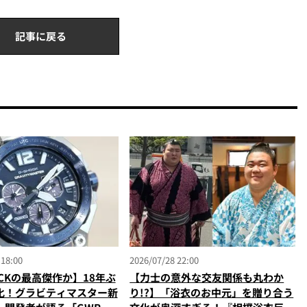
記事に戻る
 18:00
2026/07/28 22:00
OCKの最高傑作か】18年ぶ
【力士の意外な交友関係も丸わか
化！グラビティマスター新
り!?】「浴衣のお中元」を贈り合う