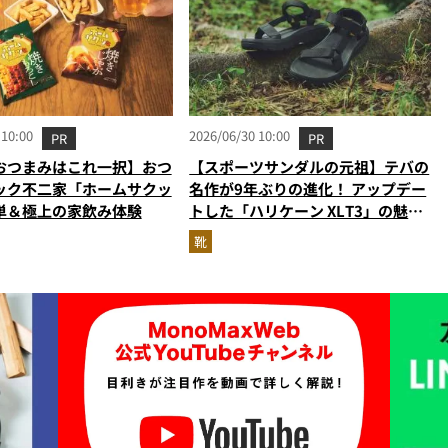
 10:00
2026/06/30 10:00
PR
PR
おつまみはこれ一択】おつ
【スポーツサンダルの元祖】テバの
ック不二家「ホームサクッ
名作が9年ぶりの進化！ アップデー
単＆極上の家飲み体験
トした「ハリケーン XLT3」の魅力
を識者があらゆる角度から徹底解
靴
説！