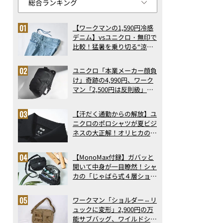
【ワークマンの1,590円冷感
デニム】vsユニクロ・無印で
比較！猛暑を乗り切る“涼感
ロングパンツ”3選を徹底解
剖。接触冷感から綿100%ま
ユニクロ「本業メーカー顔負
で決定版
け」奇跡の4,990円、ワーク
マン「2,500円は反則級」凄
い万能バッグ…ほか【リュッ
クの人気記事ランキングベス
【汗だく通勤からの解放】ユ
ト3】（2026年6月版）
ニクロのポロシャツが夏ビジ
ネスの大正解！オリヒカの透
け防止シャツも優秀。酷暑も
涼しい顔で働ける超快適ウエ
【MonoMax付録】ガバッと
アの実力
開いて中身が一目瞭然！シャ
カの「じゃばら式４層ショル
ダーバッグ」は、出し入れの
しやすさも過去最高レベルだ
ワークマン「ショルダー⇔リ
った！
ュックに変形」2,900円の万
能サブバッグ、ワイルドシン