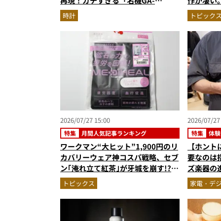
再現！ガチすぎる「名機GA-
作が凄い
2100」アバターグッズ＆無料ゲー
B3000
時計
トピック
ム登場が見逃せない
2026/07/27 15:00
2026/07/27
特集
月間人気記事ランキング
特集
体験
ワークマン“大ヒット”1,900円のリ
【ホント
カバリーウェア神コスパ戦略、セブ
要なのは指
ン｢淹れ立て紅茶｣が牙城を崩す!?…
ズ楽器の
ほか【ヒットの秘密の人気記事ラン
ルにギタ
トピックス
家電・デ
キングベスト3】（2026年6月版）