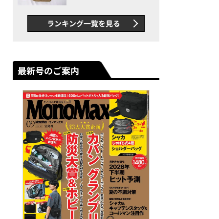
グス“水に強い”初コラボ付
録…ほか【休日バッグの人気
ランキング一覧を見る
記事ランキングベスト3】
（2026年6月版）
最新号のご案内