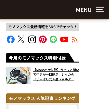
MENU
モノマックス最新情報をSNSでチェック！
今月のモノマックス特別付録
【MonoMax付録】ガバッと開い
て中身が一目瞭然！シャカの
「じゃばら式４層ショルダーバ
ッグ」は、出し入れのしやすさ
も過去最高レベルだった！
モノマックス 人気記事ランキング