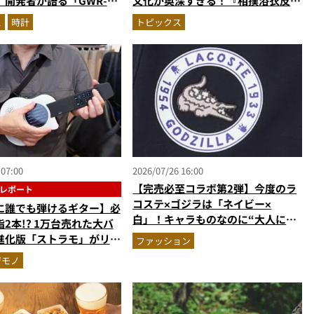
。開発者が語る「GWR-
文化が奥深すぎる！『相撲浴衣反物
」最新ムーブメントの衝撃
見本帖』で紐解く粋なこだわりとと
ス
時計
トピックス
っておきの1着
 07:00
2026/07/26 16:00
【完売必至コラボ第2弾】今度のラ
レポート
コステ×ゴジラは「ネイビー×
に誰でも弾けるギター】必
白」！キャラものなのに“大人にハ
2本!? 1万台売れた大バ
マる”シックな全アイテムを大公開
進化版「ストラモ」がリア
ファッション
ーしてる！
ジモノ