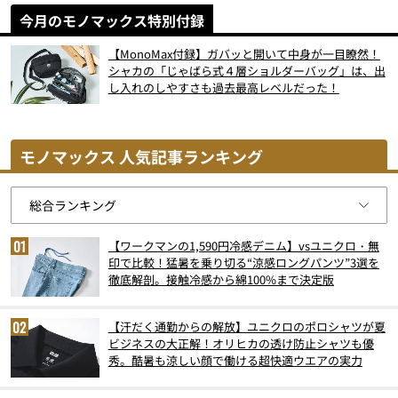
今月のモノマックス特別付録
【MonoMax付録】ガバッと開いて中身が一目瞭然！
シャカの「じゃばら式４層ショルダーバッグ」は、出
し入れのしやすさも過去最高レベルだった！
モノマックス 人気記事ランキング
【ワークマンの1,590円冷感デニム】vsユニクロ・無
印で比較！猛暑を乗り切る“涼感ロングパンツ”3選を
徹底解剖。接触冷感から綿100%まで決定版
【汗だく通勤からの解放】ユニクロのポロシャツが夏
ビジネスの大正解！オリヒカの透け防止シャツも優
秀。酷暑も涼しい顔で働ける超快適ウエアの実力