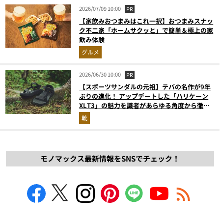
2026/07/09 10:00
PR
【家飲みおつまみはこれ一択】おつまみスナッ
ク不二家「ホームサクッと」で簡単＆極上の家
飲み体験
グルメ
2026/06/30 10:00
PR
【スポーツサンダルの元祖】テバの名作が9年
ぶりの進化！ アップデートした「ハリケーン
XLT3」の魅力を識者があらゆる角度から徹底
解説！
靴
モノマックス最新情報をSNSでチェック！