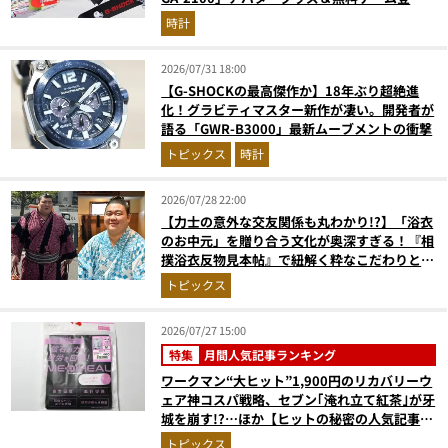
が見逃せない
時計
2026/07/31 18:00
【G-SHOCKの最高傑作か】18年ぶり超絶進
化！グラビティマスター新作が凄い。開発者が
語る「GWR-B3000」最新ムーブメントの衝撃
トピックス
時計
2026/07/28 22:00
【力士の意外な交友関係も丸わかり!?】「浴衣
のお中元」を贈り合う文化が奥深すぎる！『相
撲浴衣反物見本帖』で紐解く粋なこだわりとと
っておきの1着
トピックス
2026/07/27 15:00
特集
月間人気記事ランキング
ワークマン“大ヒット”1,900円のリカバリーウ
ェア神コスパ戦略、セブン｢淹れ立て紅茶｣が牙
城を崩す!?…ほか【ヒットの秘密の人気記事ラ
ンキングベスト3】（2026年6月版）
トピックス