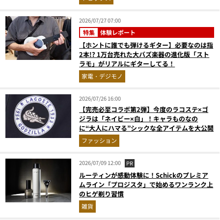
2026/07/27 07:00
特集
体験レポート
【ホントに誰でも弾けるギター】必要なのは指
2本!? 1万台売れた大バズ楽器の進化版「スト
ラモ」がリアルにギターしてる！
家電・デジモノ
2026/07/26 16:00
【完売必至コラボ第2弾】今度のラコステ×ゴ
ジラは「ネイビー×白」！キャラものなの
に“大人にハマる”シックな全アイテムを大公開
ファッション
2026/07/09 12:00
PR
ルーティンが感動体験に！Schickのプレミア
ムライン「プロジスタ」で始めるワンランク上
のヒゲ剃り習慣
雑貨