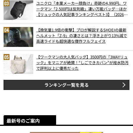
ユニクロ「本業メーカー顔負け」奇跡の4,990円、ワ
ークマン「2,500円は反則級」凄い万能バッグ…ほか
【リュックの人気記事ランキングベスト3】（2026年
6月版）
【換気量1.9倍の衝撃】プロが解説するSHOEIの最新
ヘルメット「Z-9」の凄さとは？浮き上がり13%減で
高速ライドも超快適な傑作フルフェイス
【ワークマンの大人気バッグ】3500円の「3WAYリュ
ック」をマニアが絶賛！“しごできカバン”が撥水防汚
で評判以上に優秀だった
ランキング一覧を見る
最新号のご案内