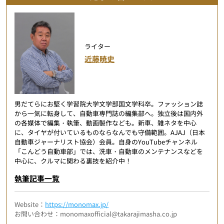
ライター
近藤暁史
男だてらにお堅く学習院大学文学部国文学科卒。ファッション誌
から一気に転身して、自動車専門誌の編集部へ。独立後は国内外
の各媒体で編集・執筆、動画製作なども。新車、雑ネタを中心
に、タイヤが付いているものならなんでも守備範囲。AJAJ（日本
自動車ジャーナリスト協会）会員。自身のYouTubeチャンネル
「こんどう自動車部」では、洗車・自動車のメンテナンスなどを
中心に、クルマに関わる裏技を紹介中！
執筆記事一覧
Website：
https://monomax.jp/
お問い合わせ：monomaxofficial@takarajimasha.co.jp