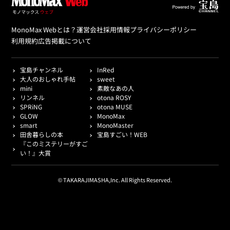
MonoMax Webとは？
運営会社
採用情報
プライバシーポリシー
利用規約
広告掲載について
宝島チャンネル
InRed
大人のおしゃれ手帖
sweet
mini
素敵なあの人
リンネル
otona ROSY
SPRiNG
otona MUSE
GLOW
MonoMax
smart
MonoMaster
田舎暮らしの本
宝島すごい！WEB
『このミステリーがすご
い！』大賞
© TAKARAJIMASHA,Inc. All Rights Reserved.