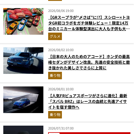
2026/08/06 19:00
【GRスープラが“〆さば”に!?】スシロー×トヨ
タGR初コラボをガチ体験レビュー！限定14万
台のミニカー＆体験型演出に大人も子供も大興
奮間違いなし
グルメ
2026/08/02 10:00
【日本の大人のためのアコード】ホンダの最高
峰セダンがデザイン改良。先進の安全技術と磨
き抜かれた美しさでさらに上質に
乗り物
2026/08/01 10:00
【人気FRピュアスポーツがさらに進化】最新
「スバル BRZ」はレースの血統と先進アイサ
イトを宿す傑作へ
乗り物
2026/07/31 07:00