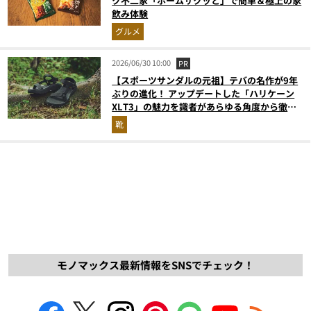
ク不二家「ホームサクッと」で簡単＆極上の家
飲み体験
グルメ
2026/06/30 10:00
PR
【スポーツサンダルの元祖】テバの名作が9年
ぶりの進化！ アップデートした「ハリケーン
XLT3」の魅力を識者があらゆる角度から徹底
解説！
靴
モノマックス最新情報をSNSでチェック！