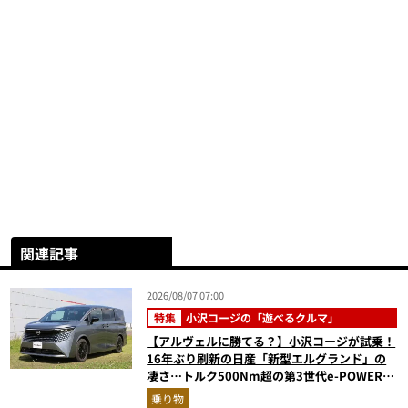
関連記事
2026/08/07 07:00
特集
小沢コージの「遊べるクルマ」
【アルヴェルに勝てる？】小沢コージが試乗！
16年ぶり刷新の日産「新型エルグランド」の
凄さ…トルク500Nm超の第3世代e-POWER＆
和の格調高きデザインを徹底チェック
乗り物