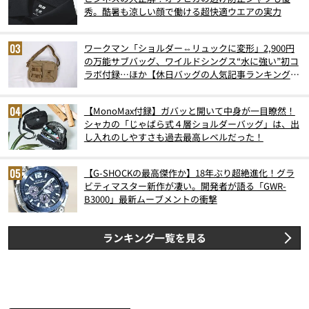
秀。酷暑も涼しい顔で働ける超快適ウエアの実力
ワークマン「ショルダー⇔リュックに変形」2,900円
の万能サブバッグ、ワイルドシングス“水に強い”初コ
ラボ付録…ほか【休日バッグの人気記事ランキングベ
スト3】（2026年6月版）
【MonoMax付録】ガバッと開いて中身が一目瞭然！
シャカの「じゃばら式４層ショルダーバッグ」は、出
し入れのしやすさも過去最高レベルだった！
【G-SHOCKの最高傑作か】18年ぶり超絶進化！グラ
ビティマスター新作が凄い。開発者が語る「GWR-
B3000」最新ムーブメントの衝撃
ランキング一覧を見る