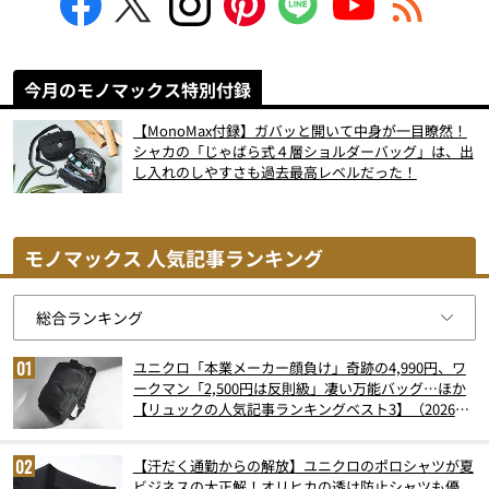
今月のモノマックス特別付録
【MonoMax付録】ガバッと開いて中身が一目瞭然！
シャカの「じゃばら式４層ショルダーバッグ」は、出
し入れのしやすさも過去最高レベルだった！
モノマックス 人気記事ランキング
ユニクロ「本業メーカー顔負け」奇跡の4,990円、ワ
ークマン「2,500円は反則級」凄い万能バッグ…ほか
【リュックの人気記事ランキングベスト3】（2026年
6月版）
【汗だく通勤からの解放】ユニクロのポロシャツが夏
ビジネスの大正解！オリヒカの透け防止シャツも優