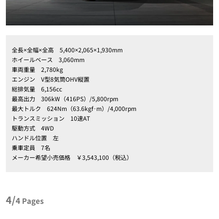
全長×全幅×全高 5,400×2,065×1,930mm
ホイールベース 3,060mm
車両重量 2,780kg
エンジン V型8気筒OHV縦置
総排気量 6,156cc
最高出力 306kW（416PS）/5,800rpm
最大トルク 624Nm（63.6kgf･m）/4,000rpm
トランスミッション 10速AT
駆動方式 4WD
ハンドル位置 左
乗車定員 7名
メーカー希望小売価格 ￥3,543,100（税込）
4/
4
Pages