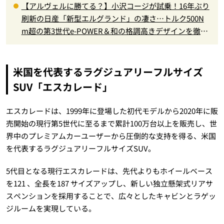
【アルヴェルに勝てる？】小沢コージが試乗！16年ぶり
刷新の日産「新型エルグランド」の凄さ…トルク500N
m超の第3世代e-POWER＆和の格調高きデザインを徹底
チェック
米国を代表するラグジュアリーフルサイズ
SUV「エスカレード」
エスカレードは、1999年に登場した初代モデルから2020年に販
売開始の現行第5世代に至るまで累計100万台以上を販売し、世
界中のプレミアムカーユーザーから圧倒的な支持を得る、米国
を代表するラグジュアリーフルサイズSUV。
5代目となる現行エスカレードは、先代よりもホイールベース
を121 、全長を187 サイズアップし、新しい独立懸架式リアサ
スペンションを採用することで、広々としたキャビンとラゲッ
ジルームを実現している。