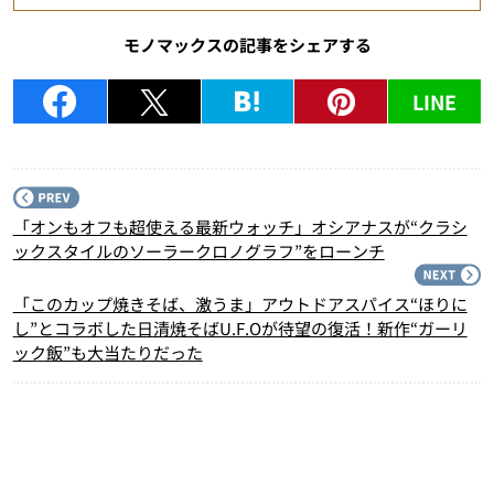
モノマックスの記事をシェアする
LINE
P
「オンもオフも超使える最新ウォッチ」オシアナスが“クラシ
ックスタイルのソーラークロノグラフ”をローンチ
N
「このカップ焼きそば、激うま」アウトドアスパイス“ほりに
し”とコラボした日清焼そばU.F.Oが待望の復活！新作“ガーリ
ック飯”も大当たりだった