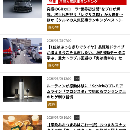
特集
月間人気記事ランキング
究極のGRカローラ“世界初公開”をプロが解
説、次世代を担う「レクサスES」が大進化…
ほか【クルマの人気記事ランキングベスト3】
（2026年6月版）
乗り物
2026/07/28 07:00
【1位はぶっちぎりでタイヤ】長距離ドライブ
が増える今こそ見直したい。JAF出動データに
学ぶ、重大トラブル回避の「実は簡単な」セル
フメンテ術
乗り物
2026/07/09 12:00
PR
ルーティンが感動体験に！Schickのプレミア
ムライン「プロジスタ」で始めるワンランク上
のヒゲ剃り習慣
雑貨
2026/07/09 10:00
PR
【家飲みおつまみはこれ一択】おつまみスナッ