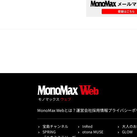
MonoMax Webとは？
運営会社
採用情報
プライバシーポ
宝島チャンネル
InRed
大人のお
SPRiNG
otona MUSE
GLOW