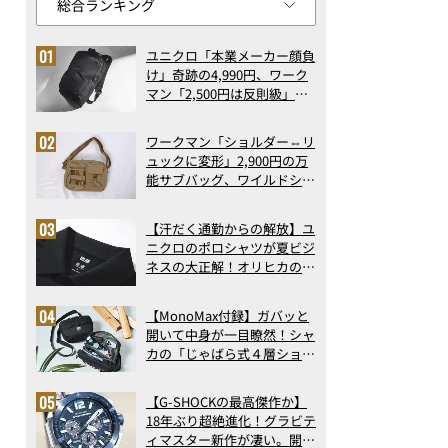
ユニクロ「本業メーカー顔負
け」奇跡の4,990円、ワーク
マン「2,500円は反則級」凄
い万能バッグ…ほか【リュッ
クの人気記事ランキングベス
ワークマン「ショルダー⇔リ
ト3】（2026年6月版）
ュックに変形」2,900円の万
能サブバッグ、ワイルドシン
グス“水に強い”初コラボ付
録…ほか【休日バッグの人気
【汗だく通勤からの解放】ユ
記事ランキングベスト3】
ニクロのポロシャツが夏ビジ
（2026年6月版）
ネスの大正解！オリヒカの透
け防止シャツも優秀。酷暑も
涼しい顔で働ける超快適ウエ
【MonoMax付録】ガバッと
アの実力
開いて中身が一目瞭然！シャ
カの「じゃばら式４層ショル
ダーバッグ」は、出し入れの
しやすさも過去最高レベルだ
【G-SHOCKの最高傑作か】
った！
18年ぶり超絶進化！グラビテ
ィマスター新作が凄い。開発