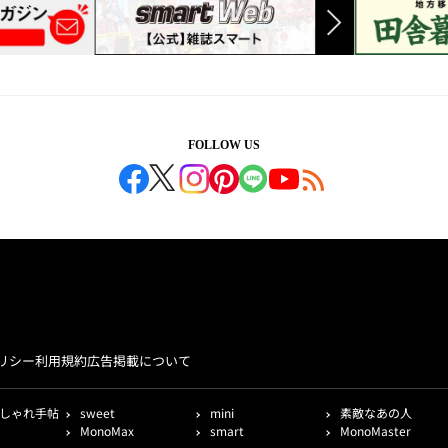
FOLLOW US
リシー
利用規約
広告掲載について
しゃれ手帖
sweet
mini
素敵なあの人
MonoMax
smart
MonoMaster