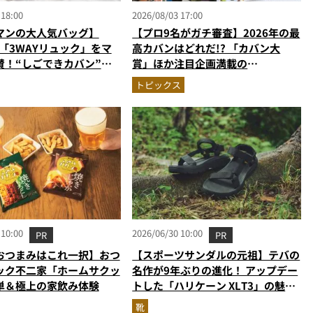
 18:00
2026/08/03 17:00
マンの大人気バッグ】
【プロ9名がガチ審査】2026年の最
の「3WAYリュック」をマ
高カバンはどれだ!? 「カバン大
賛！“しごできカバン”が
賞」ほか注目企画満載の
で評判以上に優秀だった
MonoMax9月号＆増刊の表紙を速
トピックス
報
 10:00
2026/06/30 10:00
PR
PR
おつまみはこれ一択】おつ
【スポーツサンダルの元祖】テバの
ック不二家「ホームサクッ
名作が9年ぶりの進化！ アップデー
単＆極上の家飲み体験
トした「ハリケーン XLT3」の魅力
を識者があらゆる角度から徹底解
靴