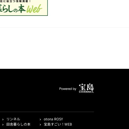
リンネル
otona ROSY
田舎暮らしの本
宝島すごい！WEB