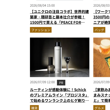
2026/08/04 15:00
2026/08/03
【ユニクロの注目コラボ】世界的建
【ワーク
築家・隈研吾と藤本壮介が参戦！
3500円
1500円で買える「PEACE FOR
ニアが絶
ALL」最新作
撥水防汚
ファッション
バッグ
2026/07/09 12:00
2026/07/09
PR
ルーティンが感動体験に！Schick
【家飲み
のプレミアムライン「プロジスタ」
まみスナ
で始めるワンランク上のヒゲ剃り習
と」で簡
慣
雑貨
グルメ