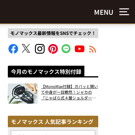
MENU
モノマックス最新情報をSNSでチェック！
今月のモノマックス特別付録
【MonoMax付録】ガバッと開い
て中身が一目瞭然！シャカの
「じゃばら式４層ショルダーバ
ッグ」は、出し入れのしやすさ
も過去最高レベルだった！
モノマックス 人気記事ランキング