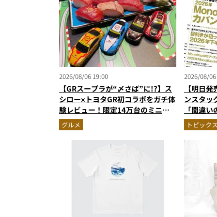
2026/08/06 19:00
2026/08/06
【GRスープラが“〆さば”に!?】ス
【明日発
シロー×トヨタGR初コラボをガチ体
ンスタッ
験レビュー！限定14万台のミニカ
「間違い
ー＆体験型演出に大人も子供も大興
がジャッジ
グルメ
トピック
奮間違いなし
次を公開