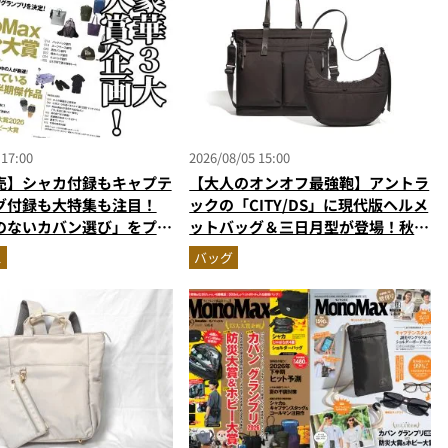
 17:00
2026/08/05 15:00
売】シャカ付録もキャプテ
【大人のオンオフ最強鞄】アントラ
グ付録も大特集も注目！
ックの「CITY/DS」に現代版ヘルメ
のないカバン選び」をプロ
ットバッグ＆三日月型が登場！秋服
・MonoMax9月号の目
に絶対合う新色モールブラウンが傑
ス
バッグ
作