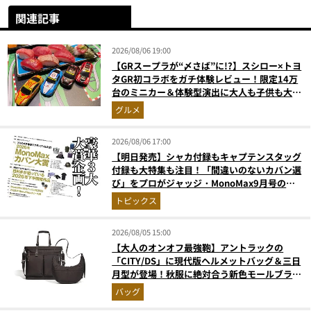
関連記事
2026/08/06 19:00
【GRスープラが“〆さば”に!?】スシロー×トヨ
タGR初コラボをガチ体験レビュー！限定14万
台のミニカー＆体験型演出に大人も子供も大興
奮間違いなし
グルメ
2026/08/06 17:00
【明日発売】シャカ付録もキャプテンスタッグ
付録も大特集も注目！「間違いのないカバン選
び」をプロがジャッジ・MonoMax9月号の目
次を公開
トピックス
2026/08/05 15:00
【大人のオンオフ最強鞄】アントラックの
「CITY/DS」に現代版ヘルメットバッグ＆三日
月型が登場！秋服に絶対合う新色モールブラウ
ンが傑作
バッグ