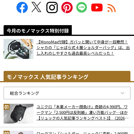
今月のモノマックス特別付録
【MonoMax付録】ガバッと開いて中身が一目瞭然！
シャカの「じゃばら式４層ショルダーバッグ」は、出
し入れのしやすさも過去最高レベルだった！
モノマックス 人気記事ランキング
ユニクロ「本業メーカー顔負け」奇跡の4,990円、ワ
ークマン「2,500円は反則級」凄い万能バッグ…ほか
【リュックの人気記事ランキングベスト3】（2026年
6月版）
ワークマン「ショルダー⇔リュックに変形」2,900円