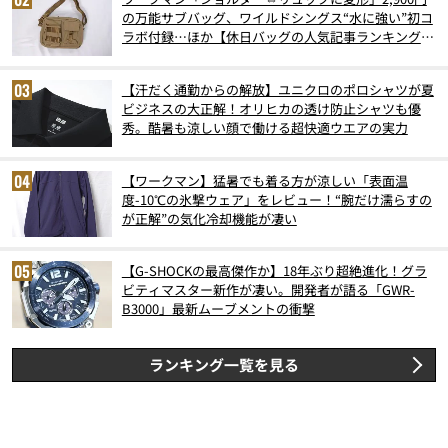
の万能サブバッグ、ワイルドシングス“水に強い”初コ
ラボ付録…ほか【休日バッグの人気記事ランキングベ
スト3】（2026年6月版）
【汗だく通勤からの解放】ユニクロのポロシャツが夏
ビジネスの大正解！オリヒカの透け防止シャツも優
秀。酷暑も涼しい顔で働ける超快適ウエアの実力
【ワークマン】猛暑でも着る方が涼しい「表面温
度-10℃の氷撃ウェア」をレビュー！“腕だけ濡らすの
が正解”の気化冷却機能が凄い
【G-SHOCKの最高傑作か】18年ぶり超絶進化！グラ
ビティマスター新作が凄い。開発者が語る「GWR-
B3000」最新ムーブメントの衝撃
ランキング一覧を見る