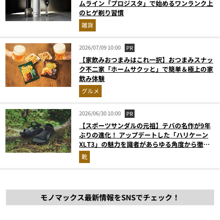
ムライン「プロジスタ」で始めるワンランク上
のヒゲ剃り習慣
雑貨
2026/07/09 10:00
PR
【家飲みおつまみはこれ一択】おつまみスナッ
ク不二家「ホームサクッと」で簡単＆極上の家
飲み体験
グルメ
2026/06/30 10:00
PR
【スポーツサンダルの元祖】テバの名作が9年
ぶりの進化！ アップデートした「ハリケーン
XLT3」の魅力を識者があらゆる角度から徹底
解説！
靴
モノマックス最新情報をSNSでチェック！