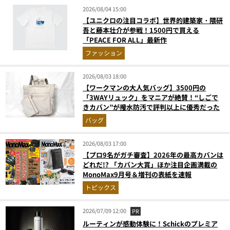
2026/08/04 15:00
【ユニクロの注目コラボ】世界的建築家・隈研
吾と藤本壮介が参戦！1500円で買える
「PEACE FOR ALL」最新作
ファッション
2026/08/03 18:00
【ワークマンの大人気バッグ】3500円の
「3WAYリュック」をマニアが絶賛！“しごで
きカバン”が撥水防汚で評判以上に優秀だった
バッグ
2026/08/03 17:00
【プロ9名がガチ審査】2026年の最高カバンは
どれだ!? 「カバン大賞」ほか注目企画満載の
MonoMax9月号＆増刊の表紙を速報
トピックス
2026/07/09 12:00
PR
ルーティンが感動体験に！Schickのプレミア