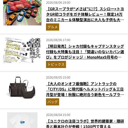
2026/08/06 19:00
【GRスープラが“〆さば”に!?】スシロー×トヨ
タGR初コラボをガチ体験レビュー！限定14万
台のミニカー＆体験型演出に大人も子供も大興
奮間違いなし
グルメ
2026/08/06 17:00
【明日発売】シャカ付録もキャプテンスタッグ
付録も大特集も注目！「間違いのないカバン選
び」をプロがジャッジ・MonoMax9月号の目
次を公開
トピックス
2026/08/05 15:00
【大人のオンオフ最強鞄】アントラックの
「CITY/DS」に現代版ヘルメットバッグ＆三日
月型が登場！秋服に絶対合う新色モールブラウ
ンが傑作
バッグ
2026/08/04 15:00
【ユニクロの注目コラボ】世界的建築家・隈研
吾と藤本壮介が参戦！1500円で買える