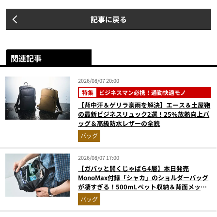
記事に戻る
関連記事
2026/08/07 20:00
特集
ビジネスマン必携！通勤快適モノ
【背中汗＆ゲリラ豪雨を解決】エース＆土屋鞄
の最新ビジネスリュック2選！25%放熱向上バ
ッグ＆高級防水レザーの全貌
バッグ
2026/08/07 17:00
【ガバッと開くじゃばら4層】本日発売
MonoMax付録「シャカ」のショルダーバッグ
が凄すぎる！500mLペット収納＆背面メッシ
ュでベタつかない
バッグ