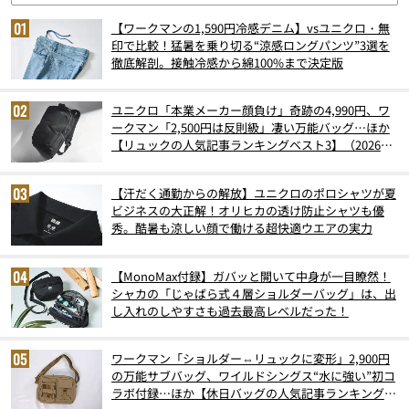
【ワークマンの1,590円冷感デニム】vsユニクロ・無
印で比較！猛暑を乗り切る“涼感ロングパンツ”3選を
徹底解剖。接触冷感から綿100%まで決定版
ユニクロ「本業メーカー顔負け」奇跡の4,990円、ワ
ークマン「2,500円は反則級」凄い万能バッグ…ほか
【リュックの人気記事ランキングベスト3】（2026年
6月版）
【汗だく通勤からの解放】ユニクロのポロシャツが夏
ビジネスの大正解！オリヒカの透け防止シャツも優
秀。酷暑も涼しい顔で働ける超快適ウエアの実力
【MonoMax付録】ガバッと開いて中身が一目瞭然！
シャカの「じゃばら式４層ショルダーバッグ」は、出
し入れのしやすさも過去最高レベルだった！
ワークマン「ショルダー⇔リュックに変形」2,900円
の万能サブバッグ、ワイルドシングス“水に強い”初コ
ラボ付録…ほか【休日バッグの人気記事ランキングベ