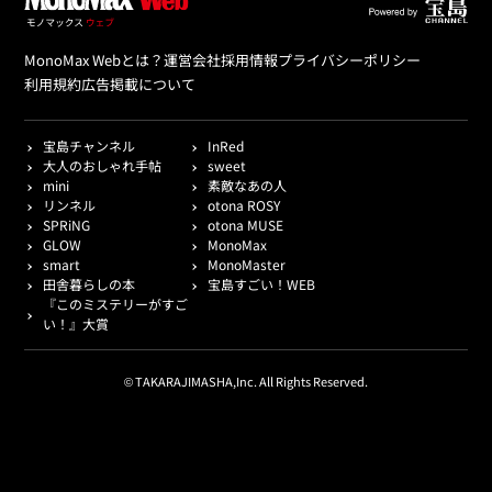
MonoMax Webとは？
運営会社
採用情報
プライバシーポリシー
利用規約
広告掲載について
宝島チャンネル
InRed
大人のおしゃれ手帖
sweet
mini
素敵なあの人
リンネル
otona ROSY
SPRiNG
otona MUSE
GLOW
MonoMax
smart
MonoMaster
田舎暮らしの本
宝島すごい！WEB
『このミステリーがすご
い！』大賞
© TAKARAJIMASHA,Inc. All Rights Reserved.