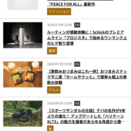
「PEACE FOR ALL」最新作
ファッション
2026/07/09 12:00
PR
ルーティンが感動体験に！Schickのプレミア
ムライン「プロジスタ」で始めるワンランク上
のヒゲ剃り習慣
雑貨
2026/07/09 10:00
PR
【家飲みおつまみはこれ一択】おつまみスナッ
ク不二家「ホームサクッと」で簡単＆極上の家
飲み体験
グルメ
2026/06/30 10:00
PR
【スポーツサンダルの元祖】テバの名作が9年
ぶりの進化！ アップデートした「ハリケーン
XLT3」の魅力を識者があらゆる角度から徹底
解説！
靴